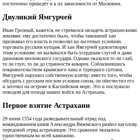
постепенно приведёт и к их зависимости от Московии.
Двуликий Ямгурчей
Иван Грозный, кажется, не стремился овладеть астраханскими
землями: ему достаточно было, чтобы тамошний хан
признавал его власть и позволял на льготных условиях
торговать русским купцам. И хан Ямгурчей удовлетворял
этим условиям: он вызывался быть усердным слугой и даже
данником московского государя. Однако оказался то ли слаб,
то ли глуп, то ли до странности коварен. Соблазнившись
покровительством крымского хана и турецкого султана,
Ямгурчей нарушил собственную клятву: вместо того, чтобы
обсудить с русским послом условия союза, он обесчестил его
и заточил на острове в Каспийском море. Это и послужило
поводом для похода наших войск на Астрахань.
Первое взятие Астрахани
29 июня 1554 года разведывательный отряд под
командованием князя Александра Вяземского разбил наголову
передовой отряд астраханцев. Это сражение оказалось
единственным во всей кампании.