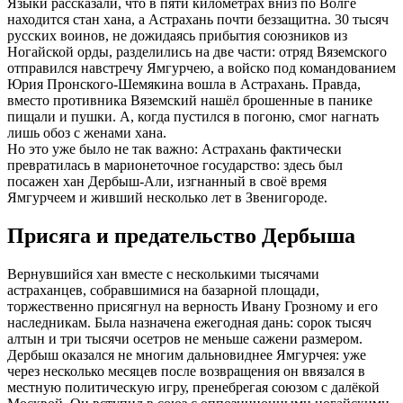
Языки рассказали, что в пяти километрах вниз по Волге
находится стан хана, а Астрахань почти беззащитна. 30 тысяч
русских воинов, не дожидаясь прибытия союзников из
Ногайской орды, разделились на две части: отряд Вяземского
отправился навстречу Ямгурчею, а войско под командованием
Юрия Пронского-Шемякина вошла в Астрахань. Правда,
вместо противника Вяземский нашёл брошенные в панике
пищали и пушки. А, когда пустился в погоню, смог нагнать
лишь обоз с женами хана.
Но это уже было не так важно: Астрахань фактически
превратилась в марионеточное государство: здесь был
посажен хан Дербыш-Али, изгнанный в своё время
Ямгурчеем и живший несколько лет в Звенигороде.
Присяга и предательство Дербыша
Вернувшийся хан вместе с несколькими тысячами
астраханцев, собравшимися на базарной площади,
торжественно присягнул на верность Ивану Грозному и его
наследникам. Была назначена ежегодная дань: сорок тысяч
алтын и три тысячи осетров не меньше сажени размером.
Дербыш оказался не многим дальновиднее Ямгурчея: уже
через несколько месяцев после возвращения он ввязался в
местную политическую игру, пренебрегая союзом с далёкой