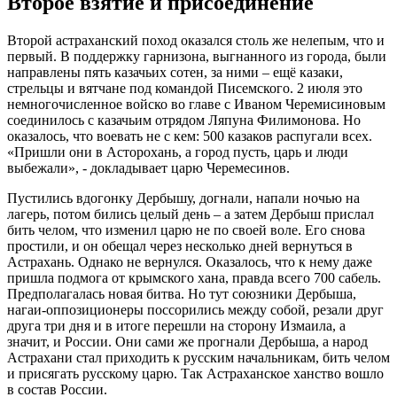
Второе взятие и присоединение
Второй астраханский поход оказался столь же нелепым, что и
первый. В поддержку гарнизона, выгнанного из города, были
направлены пять казачьих сотен, за ними – ещё казаки,
стрельцы и вятчане под командой Писемского. 2 июля это
немногочисленное войско во главе с Иваном Черемисиновым
соединилось с казачьим отрядом Ляпуна Филимонова. Но
оказалось, что воевать не с кем: 500 казаков распугали всех.
«Пришли они в Асторохань, а город пусть, царь и люди
выбежали», - докладывает царю Черемесинов.
Пустились вдогонку Дербышу, догнали, напали ночью на
лагерь, потом бились целый день – а затем Дербыш прислал
бить челом, что изменил царю не по своей воле. Его снова
простили, и он обещал через несколько дней вернуться в
Астрахань. Однако не вернулся. Оказалось, что к нему даже
пришла подмога от крымского хана, правда всего 700 сабель.
Предполагалась новая битва. Но тут союзники Дербыша,
нагаи-оппозиционеры поссорились между собой, резали друг
друга три дня и в итоге перешли на сторону Измаила, а
значит, и России. Они сами же прогнали Дербыша, а народ
Астрахани стал приходить к русским начальникам, бить челом
и присягать русскому царю. Так Астраханское ханство вошло
в состав России.