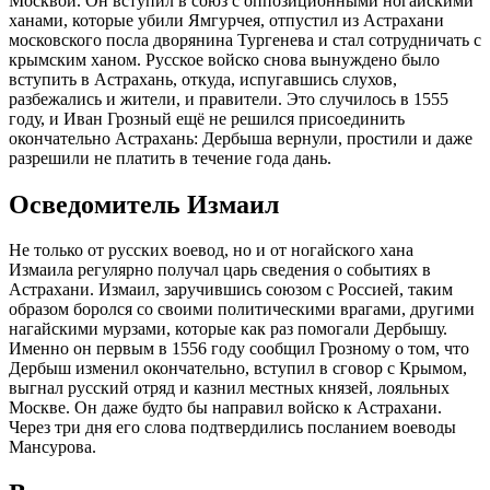
Москвой. Он вступил в союз с оппозиционными ногайскими
ханами, которые убили Ямгурчея, отпустил из Астрахани
московского посла дворянина Тургенева и стал сотрудничать с
крымским ханом. Русское войско снова вынуждено было
вступить в Астрахань, откуда, испугавшись слухов,
разбежались и жители, и правители. Это случилось в 1555
году, и Иван Грозный ещё не решился присоединить
окончательно Астрахань: Дербыша вернули, простили и даже
разрешили не платить в течение года дань.
Осведомитель Измаил
Не только от русских воевод, но и от ногайского хана
Измаила регулярно получал царь сведения о событиях в
Астрахани. Измаил, заручившись союзом с Россией, таким
образом боролся со своими политическими врагами, другими
нагайскими мурзами, которые как раз помогали Дербышу.
Именно он первым в 1556 году сообщил Грозному о том, что
Дербыш изменил окончательно, вступил в сговор с Крымом,
выгнал русский отряд и казнил местных князей, лояльных
Москве. Он даже будто бы направил войско к Астрахани.
Через три дня его слова подтвердились посланием воеводы
Мансурова.