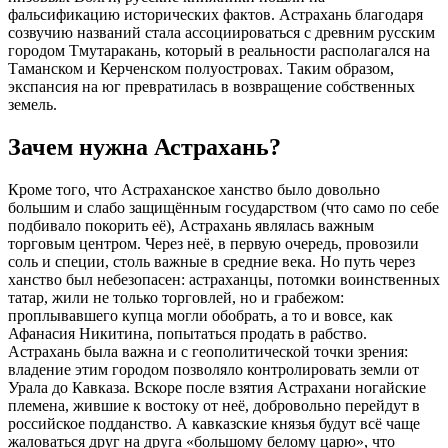
фальсификацию исторических фактов. Астрахань благодаря
созвучию названий стала ассоциироваться с древним русским
городом Тмутаракань, который в реальности располагался на
Таманском и Керченском полуостровах. Таким образом,
экспансия на юг превратилась в возвращение собственных
земель.
Зачем нужна Астрахань?
Кроме того, что Астраханское ханство было довольно
большим и слабо защищённым государством (что само по себе
подбивало покорить её), Астрахань являлась важным
торговым центром. Через неё, в первую очередь, провозили
соль и специи, столь важные в средние века. Но путь через
ханство был небезопасен: астраханцы, потомки воинственных
татар, жили не только торговлей, но и грабежом:
проплывавшего купца могли обобрать, а то и вовсе, как
Афанасия Никитина, попытаться продать в рабство.
Астрахань была важна и с геополитической точки зрения:
владение этим городом позволяло контролировать земли от
Урала до Кавказа. Вскоре после взятия Астрахани ногайские
племена, жившие к востоку от неё, добровольно перейдут в
российское подданство. А кавказские князья будут всё чаще
жаловаться друг на друга «большому белому царю», что