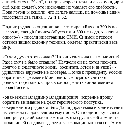
спиной стоял "Урал", позади которого лежали его командир и
ещё один солдат), это нисколько не умаляет его храбрости.
Пока грузины решали, что делать дальше, на помощь нашим
подоспели два танка Т-72 и Т-62.
Подвиг рядового оценили во всем мире. «Russian 300 is not
necessary enough for one» («Русским и 300 не надо, хватит и
одного»), - писали иностранные СМИ. Снимок с героем,
остановившем колонну техники, облетел практически весь
мир.
«О чем думал этот солдат? Что он чувствовал в тот момент?
Разве ему не было страшно? Неужели он не хотел прожить
долгую и счастливую жизнь, воспитать детей и внуков?» -
удивлялись зарубежные блогеры. Позже к президенту России
обратились граждане Монголии, где бурятов считают
родными братьями, с просьбой наградить воина званием
Героя России.
«Уважаемый Владимир Владимирович, искренне прошу
обратить внимание на факт героического поступка,
совершённого рядовым Бато Дашидоржиевым в ходе несения
им службы на доверенном ему посту. Он в одиночку вышел
навстречу целой колонне мотопехоты грузинской армии, не
позволив ей следовать далее для эскалации конфликта. Этим