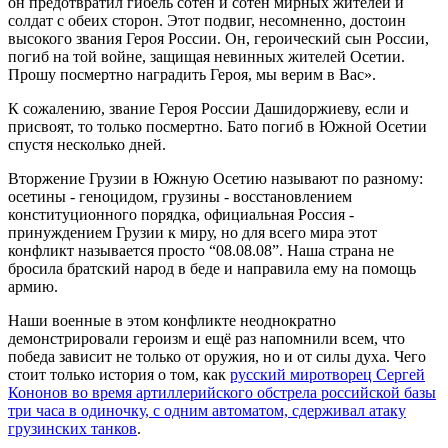
он предотвратил гибель сотен и сотен мирных жителей и
солдат с обеих сторон. Этот подвиг, несомненно, достоин
высокого звания Героя России. Он, героический сын России,
погиб на той войне, защищая невинных жителей Осетии.
Прошу посмертно наградить Героя, мы верим в Вас».
К сожалению, звание Героя России Дашидоржиеву, если и
присвоят, то только посмертно. Бато погиб в Южной Осетии
спустя несколько дней.
Вторжение Грузии в Южную Осетию называют по разному:
осетины - геноцидом, грузины - восстановлением
конституционного порядка, официальная Россия -
принуждением Грузии к миру, но для всего мира этот
конфликт называется просто “08.08.08”. Наша страна не
бросила братский народ в беде и направила ему на помощь
армию.
Наши военные в этом конфликте неоднократно
демонстрировали героизм и ещё раз напомнили всем, что
победа зависит не только от оружия, но и от силы духа. Чего
стоит только история о том, как
русский миротворец Сергей
Кононов во время артиллерийского обстрела российской базы
три часа в одиночку, с одним автоматом, сдерживал атаку
грузинских танков
.