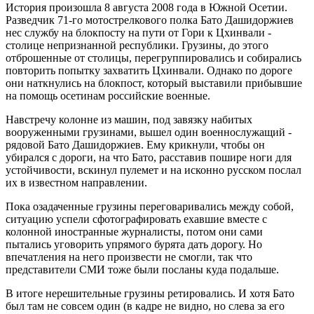
История произошла 8 августа 2008 года в Южной Осетии.
Разведчик 71-го мотострелкового полка Бато Дашидоржиев
нес службу на блокпосту на пути от Гори к Цхинвали -
столице непризнанной республики. Грузины, до этого
отброшенные от столицы, перегруппировались и собирались
повторить попытку захватить Цхинвали. Однако по дороге
они наткнулись на блокпост, который выставили прибывшие
на помощь осетинам российские военные.
Навстречу колонне из машин, под завязку набитых
вооруженными грузинами, вышел один военнослужащий -
рядовой Бато Дашидоржиев. Ему крикнули, чтобы он
убирался с дороги, на что Бато, расставив пошире ноги для
устойчивости, вскинул пулемет и на исконно русском послал
их в известном направлении.
Пока озадаченные грузины переговаривались между собой,
ситуацию успели сфотографировать ехавшие вместе с
колонной иностранные журналисты, потом они сами
пытались уговорить упрямого бурята дать дорогу. Но
впечатления на него произвести не смогли, так что
представители СМИ тоже были посланы куда подальше.
В итоге нерешительные грузины ретировались. И хотя Бато
был там не совсем один (в кадре не видно, но слева за его