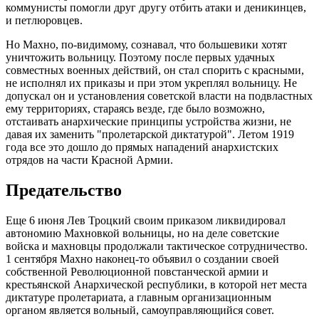
коммунисты помогли друг другу отбить атаки и деникинцев,
и петлюровцев.
Но Махно, по-видимому, сознавал, что большевики хотят
уничтожить вольницу. Поэтому после первых удачных
совместных военных действий, он стал спорить с красными,
не исполнял их приказы и при этом укреплял вольницу. Не
допускал он и установления советской власти на подвластных
ему территориях, стараясь везде, где было возможно,
отстаивать анархические принципы устройства жизни, не
давая их заменить "пролетарской диктатурой". Летом 1919
года все это дошло до прямых нападений анархистских
отрядов на части Красной Армии.
Предательство
Еще 6 июня Лев Троцкий своим приказом ликвидировал
автономию Махновкой вольницы, но на деле советские
войска и махновцы продолжали тактическое сотрудничество.
1 сентября Махно наконец-то объявил о создании своей
собственной Революционной повстанческой армии и
крестьянской Анархической республики, в которой нет места
диктатуре пролетариата, а главным организационным
органом является вольный, самоуправляющийся совет.