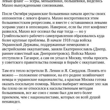
левый фланг — эсеры, меньшевики, большевики, виделись
Махно вынужденными союзниками.
После Октября украинские большевики начали аресты своих
оппонентов с левого фланга. Махно воспротивился этим
большевистским репрессиям, и вместе с оставшимися левыми
эсерами ушел в оппозицию. Наверное, если бы этот конфликт
развился, Махно все осознал бы еще тогда — но у
Гуляйпольского рабочего самоуправления образовались куда
более крупные проблемы. В начале 1918 года войска
Украинской Державы, поддержанные немецкими и
австрийскими оккупантами, заняли Екатеринославль (Днепр,
раннее известный как Днепропетровск). Войска Махно
отступили в Таганрог, а сам он уехал в Москву, чтобы просить
у советского правительства помощи в борьбе с оккупантами.
Там его тепло встретили В. Ленин и Я. Свердлов. Понять его
можно — положение отчаянное, на его родине хозяйничают
немцы и украинские националисты, а красная Москва готова
оказать посильную помощь. Махно выбирает меньшее зло: как
бы плохо он не относился к насильственным методам
большевиков, все же союз с ними был для него более
приемлем, чем с националистами, которых он всей душой
ненавидел.