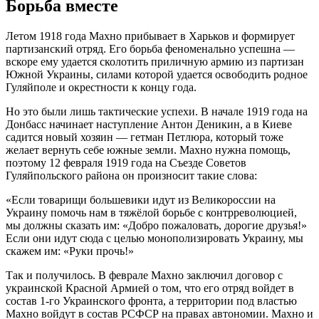
Борьба вместе
Летом 1918 года Махно прибывает в Харьков и формирует
партизанский отряд. Его борьба феноменально успешна —
вскоре ему удается сколотить приличную армию из партизан
Южной Украины, силами которой удается освободить родное
Гуляйполе и окрестности к концу года.
Но это были лишь тактические успехи. В начале 1919 года на
Донбасс начинает наступление Антон Деникин, а в Киеве
садится новый хозяин — гетман Петлюра, который тоже
желает вернуть себе южные земли. Махно нужна помощь,
поэтому 12 февраля 1919 года на Съезде Советов
Гуляйпольского района он произносит такие слова:
«Если товарищи большевики идут из Великороссии на
Украину помочь нам в тяжёлой борьбе с контрреволюцией,
мы должны сказать им: «Добро пожаловать, дорогие друзья!»
Если они идут сюда с целью монополизировать Украину, мы
скажем им: «Руки прочь!»
Так и получилось. В феврале Махно заключил договор с
украинской Красной Армией о том, что его отряд войдет в
состав 1-го Украинского фронта, а территории под властью
Махно войдут в состав РСФСР на правах автономии. Махно и