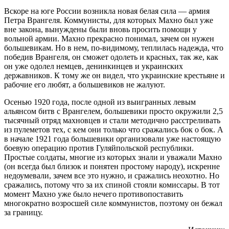
Вскоре на юге России возникла новая белая сила — армия
Петра Врангеля. Коммунисты, для которых Махно был уже
вне закона, вынуждены были вновь просить помощи у
вольной армии. Махно прекрасно понимал, зачем он нужен
большевикам. Но в нем, по-видимому, теплилась надежда, что
победив Врангеля, он сможет одолеть и красных, так же, как
он уже одолел немцев, денинкинцев и украинских
державников. К тому же он видел, что украинские крестьяне и
рабочие его любят, а большевиков не жалуют.
Осенью 1920 года, после одной из выигранных левым
альянсом битв с Врангелем, большевики просто окружили 2,5
тысячный отряд махновцев и стали методично расстреливать
из пулеметов тех, с кем они только что сражались бок о бок. А
в начале 1921 года большевики организовали уже настоящую
боевую операцию против Гуляйпольской республики.
Простые солдаты, многие из которых знали и уважали Махно
(он всегда был близок и понятен простому народу), искренне
недоумевали, зачем все это нужно, и сражались неохотно. Но
сражались, потому что за их спиной стояли комиссары. В тот
момент Махно уже было нечего противопоставить
многократно возросшей силе коммунистов, поэтому он бежал
за границу.