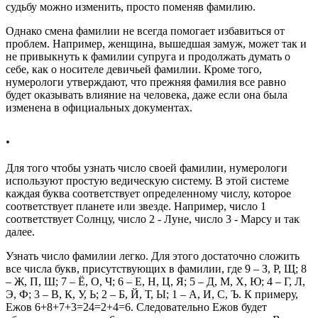
судьбу можно изменить, просто поменяв фамилию.
Однако смена фамилии не всегда помогает избавиться от
проблем. Например, женщина, вышедшая замуж, может так и
не привыкнуть к фамилии супруга и продолжать думать о
себе, как о носителе девичьей фамилии. Кроме того,
нумерологи утверждают, что прежняя фамилия все равно
будет оказывать влияние на человека, даже если она была
изменена в официальных документах.
.
Для того чтобы узнать число своей фамилии, нумерологи
используют простую ведическую систему. В этой системе
каждая буква соответствует определенному числу, которое
соответствует планете или звезде. Например, число 1
соответствует Солнцу, число 2 - Луне, число 3 - Марсу и так
далее.
Узнать число фамилии легко. Для этого достаточно сложить
все числа букв, присутствующих в фамилии, где 9 – З, Р, Щ; 8
– Ж, П, Ш; 7 – Ё, О, Ч; 6 – Е, Н, Ц, Я; 5 – Д, М, Х, Ю; 4 – Г, Л,
Э, Ф; 3 – В, К, У, Ь; 2 – Б, Й, Т, Ы; 1 – А, И, С, Ъ. К примеру,
Ежов 6+8+7+3=24=2+4=6. Следовательно Ежов будет