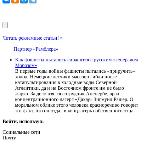
Читать рекламные статьи! »
Партнер «Рамблера»
Как фашисты пытались справится с русским «генералом
Морозом»
В первые годы войны фашисты пытались «приручить»
холод. Немецкие летчики массово гибли после
катапультирования в холодные воды Северной
Атлантики, да и на Восточном фронте им не было
жарко. За дело взялся сотрудник Аненербе, врач
концентрационного лагеря «Дахау» Зигмунд Рашер. О
моральном облике этого человека красноречиво говорит
тот факт, что он отдал в концлагерь собственного отца.
Войти, используя:
Социальные сети
Почту