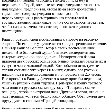
воздействия холода на людей. Гиммлер писал ему в
переписке: «Людей, которые все еще отвергают эти опыты
над людьми, предпочитая, чтобы из-за этого доблестные
германские солдаты умирали от последствий
переохлаждения, я рассматриваю как предателей и
государственных изменников, и я не остановлюсь перед тем,
чтобы назвать имена этих господ в соответствующих
инстанциях».
Рашер проводил свои исследования с упором на расовую
теорию. По его опыту, лучше всего холод переносили славяне.
Санитар Рашера Вальтер Нефф в своих воспоминаниях
писал: «Это был самый худший из всех экспериментов,
которые когда-либо проводились. Из тюремного барака
привели двух русских офицеров. Рашер приказал раздеть их и
сунуть в чан с холодной водой. Хотя обычно испытуемые
теряли сознание уже через 60 минут, однако, оба русских
находились в полном сознании и по прошествии 2,5 часов.
Все просьбы к Рашеру (имеются в виду просьбы персонала)
усыпить русских были тщетны. Примерно к концу третьего
часа один из русских сказал другому: «Товарищ , скажи
офицеру , чтобы пристрелил нас». Другой ответил, что он не
ждет пощады «от этой фашистской собаки». Оба пожали друг
другу руки со словами «Прощай, товарищ...».
Русские офицеры выдержали 5 часов, хотя и сегодня