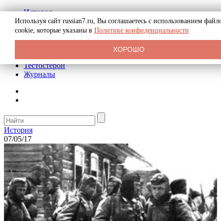
История
Биография
Используя сайт russian7.ru, Вы соглашаетесь с использованием файл
Криминал
cookie, которые указаны в
Политике конфиденциальности
Реклама на сайте
О сайте
ХОРОШО
Рекомендательные статьи
Тестостерон
Журналы
История
07/05/17