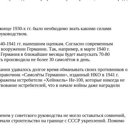
конце 1930-х гг. было необходимо знать какими силами
руководством.
940-1941 гг. нынешним оценкам. Согласно современным
ооружении Германии. Так, например, в марте 1940 г.
о Германия в ближайшие месяцы будет выпускать 70-80
 производила не более 30 самолётов в день.
нии удавалось долгое время обманывать своих противников о
правочник «Самолёты Германии», изданный НКО в 1941 г.
ражены истребители «Хейнкель» He-100, которые никогда не
твование истребителей, что в начале войны даже наградили
енем у советского руководства не могло оставаться сомнений,
 начали строительство на границе с СССР укреплений. Помимо