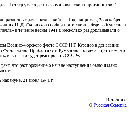
 здесь Гитлер умело дезинформировал своих противников. С
ли различные даты начала войны. Так, например, 28 декабря
ковник Н. Д. Скорняков сообщил, что «война будет объявлена в
елла» в течение весны 1941 г. несколько раз докладывали о
арком Военно-морского флота СССР Н.Г. Кузецов в донесении
рез Финляндию, Прибалтику и Румынию», отмечая при этом, что
ь, как на это будет реагировать СССР».
факт, что распоряжение о начале наступления было издано
ждение.
накануне, 21 июня 1941 г.
Источник:
©
Русская Семерка