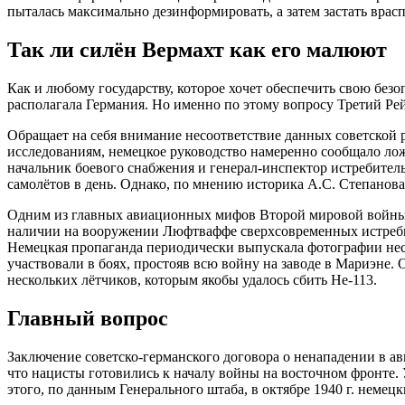
пыталась максимально дезинформировать, а затем застать врас
Так ли силён Вермахт как его малюют
Как и любому государству, которое хочет обеспечить свою без
располагала Германия. Но именно по этому вопросу Третий Ре
Обращает на себя внимание несоответствие данных советской 
исследованиям, немецкое руководство намеренно сообщало лож
начальник боевого снабжения и генерал-инспектор истребител
самолётов в день. Однако, по мнению историка А.С. Степанова
Одним из главных авиационных мифов Второй мировой войны м
наличии на вооружении Люфтваффе сверхсовременных истребит
Немецкая пропаганда периодически выпускала фотографии нес
участвовали в боях, простояв всю войну на заводе в Мариэне.
нескольких лётчиков, которым якобы удалось сбить He-113.
Главный вопрос
Заключение советско-германского договора о ненападении в авг
что нацисты готовились к началу войны на восточном фронте. 
этого, по данным Генерального штаба, в октябре 1940 г. неме