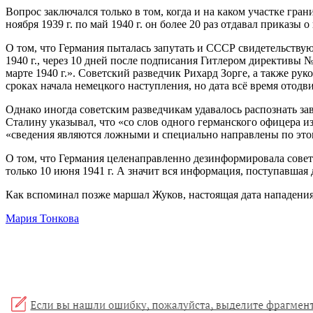
Вопрос заключался только в том, когда и на каком участке гра
ноября 1939 г. по май 1940 г. он более 20 раз отдавал приказы 
О том, что Германия пыталась запутать и СССР свидетельствую
1940 г., через 10 дней после подписания Гитлером директивы 
марте 1940 г.». Советский разведчик Рихард Зорге, а также ру
сроках начала немецкого наступления, но дата всё время отодви
Однако иногда советским разведчикам удавалось распознать за
Сталину указывал, что «со слов одного германского офицера и
«сведения являются ложными и специально направлены по этому
О том, что Германия целенаправленно дезинформировала советс
только 10 июня 1941 г. А значит вся информация, поступавшая
Как вспоминал позже маршал Жуков, настоящая дата нападения
Мария Тонкова