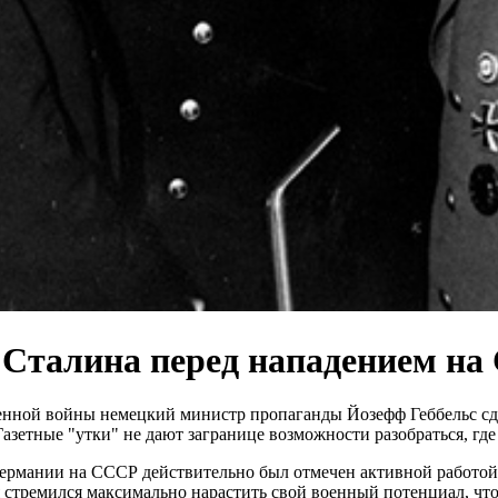
 Сталина перед нападением н
твенной войны немецкий министр пропаганды Йозефф Геббельc сде
етные "утки" не дают загранице возможности разобраться, где п
рмании на СССР действительно был отмечен активной работой 
тремился максимально нарастить свой военный потенциал, чтоб