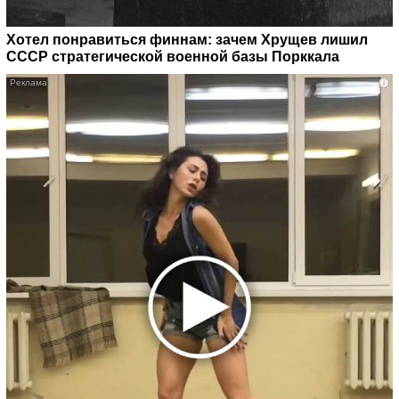
Хотел понравиться финнам: зачем Хрущев лишил
СССР стратегической военной базы Порккала
i