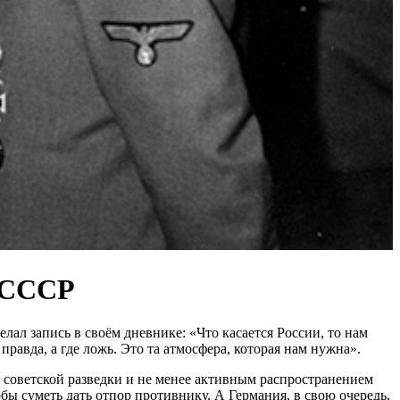
а СССР
лал запись в своём дневнике: «Что касается России, то нам
равда, а где ложь. Это та атмосфера, которая нам нужна».
советской разведки и не менее активным распространением
ы суметь дать отпор противнику. А Германия, в свою очередь,