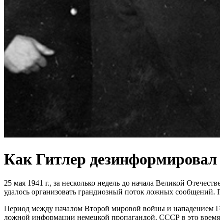
Как Гитлер дезинформировал
25 мая 1941 г., за несколько недель до начала Великой Отечес
удалось организовать грандиозный поток ложных сообщений. Газ
Период между началом Второй мировой войны и нападением Ге
ложной информации немецкой пропагандой. СССР в это время с