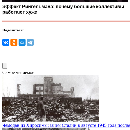
Эффект Рингельмана: почему большие коллективы
работают хуже
Поделиться:
Самое читаемое
Чемодан из Хиросимы: зачем Сталин в августе 1945 года посл