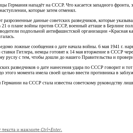
ницы Германия нападёт на СССР. Что касается западного фронта,
о наступлении, которые затем отменял.
т разрозненные данные советских разведчиков, которые указыва
№ 21 о плане войны против СССР, военный атташе в Берлине пол
ководители подпольной антифашистской организации «Красная кап
галась.
ведомо ложные сообщения о дате начала войны. 6 мая 1941 г. н
з ставки Гитлера, немцы готовят к 14 мая вторжение в СССР че
 руслу с тем, чтобы дошли до нашего Правительства и проверит
ких разведчиков о дате нанесения удара по СССР говорит и тот 
 до этого момента имела своей целью ввести противника в заблу
 Германии на СССР стала известна советскому руководству лишь 