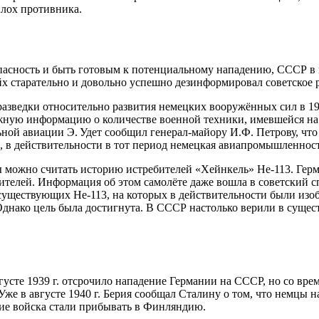
плох противника.
опасность и быть готовым к потенциальному нападению, СССР в 
йх старательно и довольно успешно дезинформировал советское 
разведки относительно развития немецких вооружённых сил в 1
ную информацию о количестве военной техники, имевшейся на в
ьной авиации Э. Удет сообщил генерал-майору И.Ф. Петрову, чт
, в действительности в тот период немецкая авиапромышленность
ожно считать историю истребителей «Хейнкель» He-113. Герма
елей. Информация об этом самолёте даже вошла в советский с
уществующих He-113, на которых в действительности были изоб
 Однако цель была достигнута. В СССР настолько верили в сущес
усте 1939 г. отсрочило нападение Германии на СССР, но со врем
Уже в августе 1940 г. Берия сообщал Сталину о том, что немцы
цкие войска стали прибывать в Финляндию.