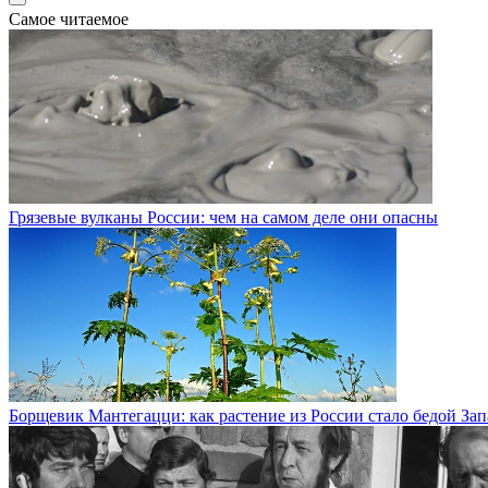
Самое читаемое
Грязевые вулканы России: чем на самом деле они опасны
Борщевик Мантегацци: как растение из России стало бедой За