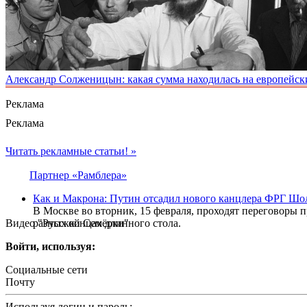
Александр Солженицын: какая сумма находилась на европейски
Реклама
Реклама
Читать рекламные статьи! »
Партнер «Рамблера»
Как и Макрона: Путин отсадил нового канцлера ФРГ Шол
В Москве во вторник, 15 февраля, проходят переговоры 
Видео "Русской Семёрки"
разных концах длинного стола.
Войти, используя:
Социальные сети
Почту
Используя логин и пароль: