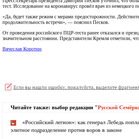
Пресс-секретарь президента Дмитрий Песков уточнил, что бол
тест. Исследование на коронавирус провёл врач из немецкого п
«Да, будет также режим с мерами предосторожности. Действител
продолжительность встречи», — пояснил Песков.
От проведения российского ПЦР-теста ранее отказался и пре
значительном расстоянии. Представители Кремля отметили, чт
Вячеслав Коротин
Читайте также: выбор редакции "
Русской Cемёрк
«Российский легион»: как генерал Лебедь попла
элитное подразделение против воров в законе