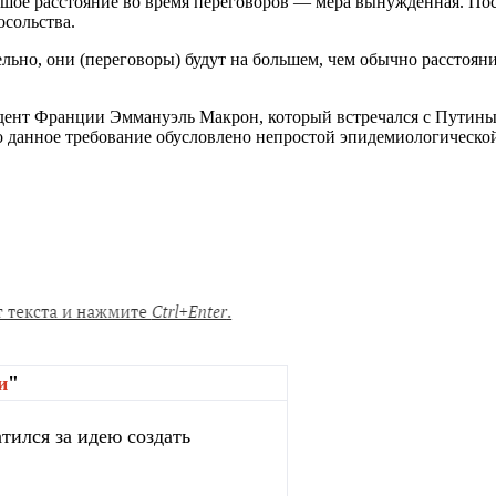
ьшое расстояние во время переговоров — мера вынужденная. По
осольства.
ьно, они (переговоры) будут на большем, чем обычно расстоянии
зидент Франции Эммануэль Макрон, который встречался с Путины
о данное требование обусловлено непростой эпидемиологической
и
"
тился за идею создать