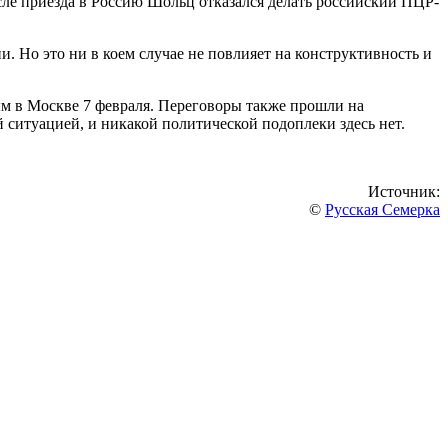
сле приезда в Россию Шольц отказался делать российский ПЦР-
. Но это ни в коем случае не повлияет на конструктивность и
м в Москве 7 февраля. Переговоры также прошли на
 ситуацией, и никакой политической подоплеки здесь нет.
Источник:
©
Русская Семерка