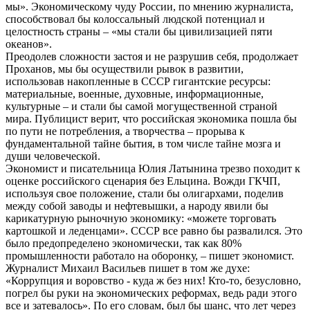
мы». Экономическому чуду России, по мнению журналиста,
способствовал бы колоссальный людской потенциал и
целостность страны – «мы стали бы цивилизацией пяти
океанов».
Преодолев сложности застоя и не разрушив себя, продолжает
Проханов, мы бы осуществили рывок в развитии,
использовав накопленные в СССР гигантские ресурсы:
материальные, военные, духовные, информационные,
культурные – и стали бы самой могущественной страной
мира. Публицист верит, что российская экономика пошла бы
по пути не потребления, а творчества – прорыва к
фундаментальной тайне бытия, в том числе тайне мозга и
души человеческой.
Экономист и писательница Юлия Латынина трезво походит к
оценке российского сценария без Ельцина. Вожди ГКЧП,
используя свое положение, стали бы олигархами, поделив
между собой заводы и нефтевышки, а народу явили бы
карикатурную рыночную экономику: «можете торговать
картошкой и леденцами». СССР все равно бы развалился. Это
было предопределено экономически, так как 80%
промышленности работало на оборонку, – пишет экономист.
Журналист Михаил Васильев пишет в том же духе:
«Коррупция и воровство - куда ж без них! Кто-то, безусловно,
погрел бы руки на экономических реформах, ведь ради этого
все и затевалось». По его словам, был бы шанс, что лет через