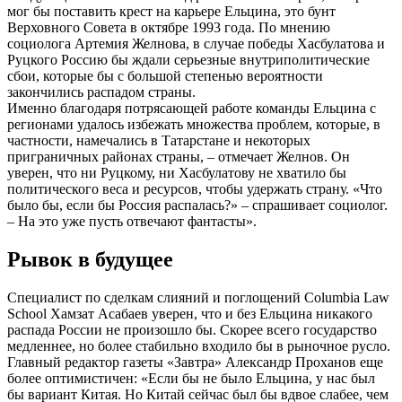
мог бы поставить крест на карьере Ельцина, это бунт
Верховного Совета в октябре 1993 года. По мнению
социолога Артемия Желнова, в случае победы Хасбулатова и
Руцкого Россию бы ждали серьезные внутриполитические
сбои, которые бы с большой степенью вероятности
закончились распадом страны.
Именно благодаря потрясающей работе команды Ельцина с
регионами удалось избежать множества проблем, которые, в
частности, намечались в Татарстане и некоторых
приграничных районах страны, – отмечает Желнов. Он
уверен, что ни Руцкому, ни Хасбулатову не хватило бы
политического веса и ресурсов, чтобы удержать страну. «Что
было бы, если бы Россия распалась?» – спрашивает социолог.
– На это уже пусть отвечают фантасты».
Рывок в будущее
Специалист по сделкам слияний и поглощений Columbia Law
School Хамзат Асабаев уверен, что и без Ельцина никакого
распада России не произошло бы. Скорее всего государство
медленнее, но более стабильно входило бы в рыночное русло.
Главный редактор газеты «Завтра» Александр Проханов еще
более оптимистичен: «Если бы не было Ельцина, у нас был
бы вариант Китая. Но Китай сейчас был бы вдвое слабее, чем