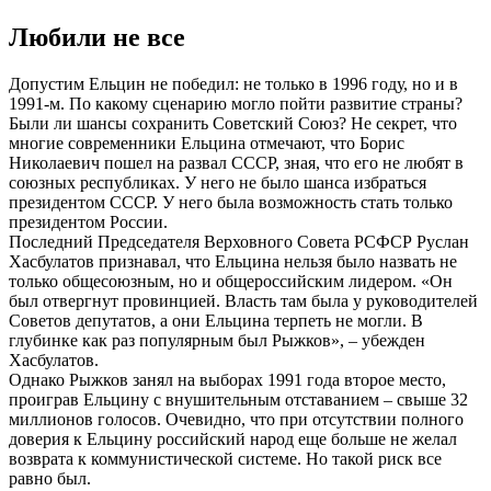
Любили не все
Допустим Ельцин не победил: не только в 1996 году, но и в
1991-м. По какому сценарию могло пойти развитие страны?
Были ли шансы сохранить Советский Союз? Не секрет, что
многие современники Ельцина отмечают, что Борис
Николаевич пошел на развал СССР, зная, что его не любят в
союзных республиках. У него не было шанса избраться
президентом СССР. У него была возможность стать только
президентом России.
Последний Председателя Верховного Совета РСФСР Руслан
Хасбулатов признавал, что Ельцина нельзя было назвать не
только общесоюзным, но и общероссийским лидером. «Он
был отвергнут провинцией. Власть там была у руководителей
Советов депутатов, а они Ельцина терпеть не могли. В
глубинке как раз популярным был Рыжков», – убежден
Хасбулатов.
Однако Рыжков занял на выборах 1991 года второе место,
проиграв Ельцину с внушительным отставанием – свыше 32
миллионов голосов. Очевидно, что при отсутствии полного
доверия к Ельцину российский народ еще больше не желал
возврата к коммунистической системе. Но такой риск все
равно был.