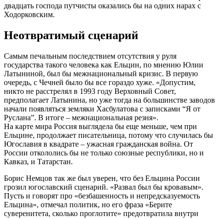
двадцать господа путчисты оказались бы на одних нарах с
Ходорковским.
Неотвратимый сценарий
Самым печальным последствием отсутствия у руля
государства такого человека как Ельцин, по мнению Юлии
Латыниной, был бы межнациональный кризис. В первую
очередь, с Чечней было бы все гораздо хуже. «Допустим,
никто не расстрелял в 1993 году Верховный Совет,
предполагает Латынина, но уже тогда на большинстве заводов
начали появляться земляки Хасбулатова с записками “Я от
Руслана”. В итоге – межнациональная резня».
На карте мира Россия выглядела бы еще меньше, чем при
Ельцине, продолжает писательница, потому что случилась бы
Югославия в квадрате – ужасная гражданская война. От
России откололись бы не только союзные республики, но и
Кавказ, и Татарстан.
Борис Немцов так же был уверен, что без Ельцина России
грозил югославский сценарий. «Развал был бы кровавым».
Пусть и говорят про «безбашенность и непредсказуемость
Ельцина», отмечал политик, но его фраза «Берите
суверенитета, сколько проглотите» предотвратила внутри