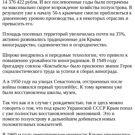
14 376 422 рубля. И все послевоенные годы были потрачены
на максимально скорое возрождение хозяйства полуострова. В
результате уже к началу 50-х крымчане смогли приблизиться к
довоенному уровню производства, а в некоторых отраслях и
превысить его.
Площадь посевных территорий увеличилась почти на 35%,
активно развивались традиционные для Крыма
виноградарство, садовничество и огородничество.
Широко внедрялись и передовые технологии, что привело к
повышению урожайности виноградников. В 1949 году
бригадиру совхоза «Коктыбель» было присвоено звание Героя
социалистического труда за успехи в сборах винограда.
А в 1950 году на улицах Севастополя, отстроенных после
войны появился первый троллейбус. К тому времени уже
были восстановлены школы, музеи,
Так что как и в случае с рождаемостью, так и здесь можно
говорить о том, что под крыло Украинской СССР Крым попал
с уже полностью восстановленной экономикой. Это и
помогло полуострову в дальнейшем добиваться новых
положительных показателей.
В 1960-м году энергетические мощности Крыма увеличились