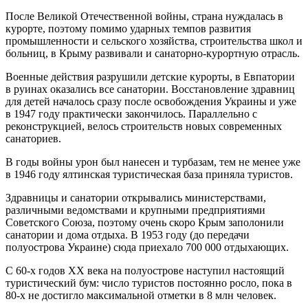
После Великой Отечественной войны, страна нуждалась в
курорте, поэтому помимо ударных темпов развития
промышленности и сельского хозяйства, строительства школ и
больниц, в Крыму развивали и санаторно-курортную отрасль.
Военные действия разрушили детские курорты, в Евпатории
в руинах оказались все санатории. Восстановление здравниц
для детей началось сразу после освобождения Украины и уже
в 1947 году практически закончилось. Параллельно с
реконструкцией, велось строительств новых современных
санаториев.
В годы войны урон был нанесен и турбазам, тем не менее уже
в 1946 году ялтинская туристическая база приняла туристов.
Здравницы и санатории открывались министерствами,
различными ведомствами и крупными предприятиями
Советского Союза, поэтому очень скоро Крым заполонили
санатории и дома отдыха. В 1953 году (до передачи
полуострова Украине) сюда приехало 700 000 отдыхающих.
С 60-х годов XX века на полуострове наступил настоящий
туристический бум: число туристов постоянно росло, пока в
80-х не достигло максимальной отметки в 8 млн человек.