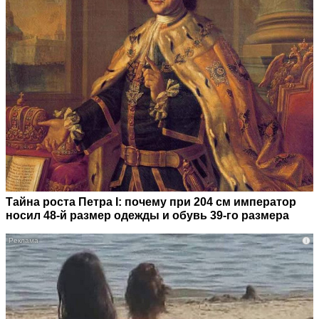
Тайна роста Петра I: почему при 204 см император
носил 48-й размер одежды и обувь 39-го размера
i