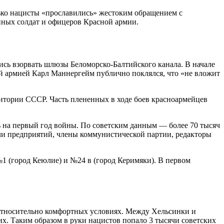
лько нацисты «прославились» жестоким обращением с
нных солдат и офицеров Красной армии.
сь взорвать шлюзы Беломорско-Балтийского канала. В начале
 армией Карл Маннергейм публично поклялся, что «не вложит
ритории СССР. Часть плененных в ходе боев красноармейцев
сь на первый год войны. По советским данным — более 70 тысяч
и предприятий, члены коммунистической партии, редакторы
1 (город Кеюлие) и №24 в (город Керимяки). В первом
 относительно комфортных условиях. Между Хельсинки и
х. Таким образом в руки нацистов попало 3 тысячи советских