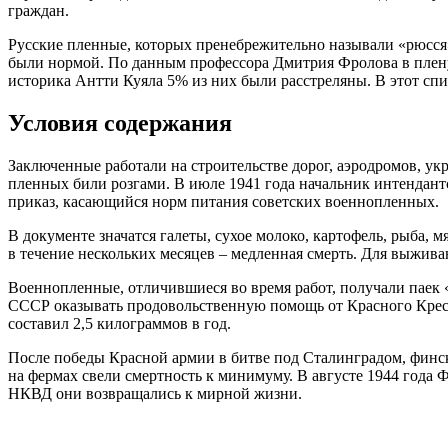
граждан.
Русские пленные, которых пренебрежительно называли «рюсся»
были нормой. По данным профессора Дмитрия Фролова в плен
историка Антти Куяла 5% из них были расстреляны. В этот спис
Условия содержания
Заключенные работали на строительстве дорог, аэродромов, 
пленных били розгами. В июле 1941 года начальник интендант
приказ, касающийся норм питания советских военнопленных.
В документе значатся галеты, сухое молоко, картофель, рыба, 
в течение нескольких месяцев – медленная смерть. Для выжива
Военнопленные, отличившиеся во время работ, получали паек «
СССР оказывать продовольственную помощь от Красного Крест
составил 2,5 килограммов в год.
После победы Красной армии в битве под Сталинградом, финс
на фермах свели смертность к минимуму. В августе 1944 года
НКВД они возвращались к мирной жизни.