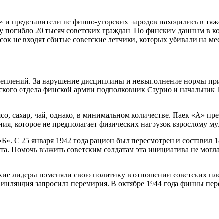
 и представители не финно-угорских народов находились в тяже
у погибло 20 тысяч советских граждан. По финским данным в 
ок не входят сбитые советские летчики, которых убивали на мес
укреплений. За нарушение дисциплины и невыполнение нормы пр
ского отдела финской армии подполковник Саурио и начальник 
мясо, сахар, чай, однако, в минимальном количестве. Паек «А» п
ния, которое не предполагает физических нагрузок взрослому м
Б». С 25 января 1942 года рацион был пересмотрен и составил 
а. Помочь выжить советским солдатам эта инициатива не могла
кие лидеры поменяли свою политику в отношении советских пл
 Финляндия запросила перемирия. В октябре 1944 года финны пе