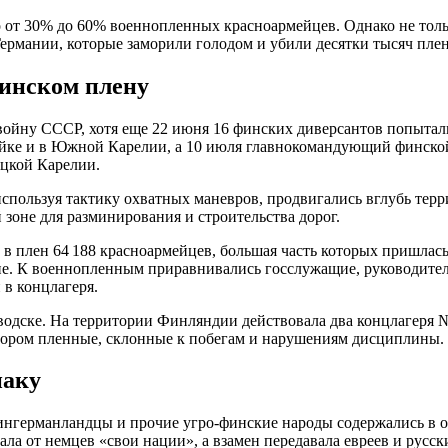
ло от 30% до 60% военнопленных красноармейцев. Однако не то
ермании, которые заморили голодом и убили десятки тысяч пле
финском плену
ойну СССР, хотя еще 22 июня 16 финских диверсантов попытали
ейке и в Южной Карелии, а 10 июля главнокомандующий финской
ецкой Карелии.
спользуя тактику охватных маневров, продвигались вглубь тер
 зоне для разминирования и строительства дорог.
ла в плен 64 188 красноармейцев, большая часть которых пришла
е. К военнопленным приравнивались госслужащие, руководител
 в концлагеря.
водске. На территории Финляндии действовала два концлагеря №
тором пленные, склонные к побегам и нарушениям дисциплины.
наку
 ингерманландцы и прочие угро-финские народы содержались в
 от немцев «свои нации», а взамен передавала евреев и русски