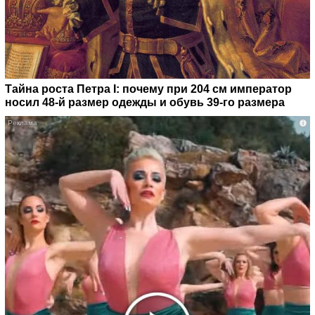
Тайна роста Петра I: почему при 204 см император
носил 48-й размер одежды и обувь 39-го размера
i