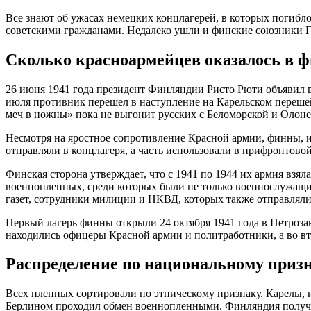
Все знают об ужасах немецких концлагерей, в которых погиб
советскими гражданами. Недалеко ушли и финские союзники Г
Сколько красноармейцев оказалось в 
26 июня 1941 года президент Финляндии Ристо Рюти объявил в
июля противник перешел в наступление на Карельском переш
меч в ножны» пока не выгонит русских с Беломорской и Олон
Несмотря на яростное сопротивление Красной армии, финны, и
отправляли в концлагеря, а часть использовали в прифронтовой
Финская сторона утверждает, что с 1941 по 1944 их армия взя
военнопленных, среди которых были не только военнослужащи
газет, сотрудники милиции и НКВД, которых также отправляли
Первый лагерь финны открыли 24 октября 1941 года в Петроза
находились офицеры Красной армии и политработники, а во в
Распределение по национальному приз
Всех пленных сортировали по этническому признаку. Карелы,
Берлином проходил обмен военнопленными. Финляндия получала