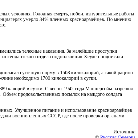
лых условиях. Голодная смерть, побои, изнурительные работы
концлагерях умерло 34% пленных красноармейцев. По мнению
те.
именялись телесные наказания. За малейшие проступки
1 интендантского отдела подполковник Хеуден подписали
редполагал суточную норму в 1508 килокалорий, а такой рацион
ужчине необходимо 1700 килокалорий в сутки.
1889 калорий в сутки. С весны 1942 года Маннергейм разрешил
. Объем продовольственных посылок на каждого солдата
енных. Улучшенное питание и использование красноармейцев
редали военнопленных СССР, где после проверки органами
Источник:
©
Русская Семерка