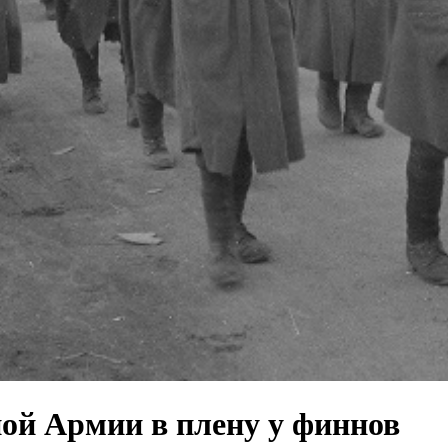
ой Армии в плену у финнов