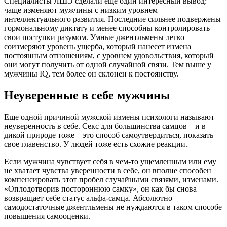
Специалисты ЛШЭ сделали еще один интересный вывод:
чаще изменяют мужчины с низким уровнем
интеллектуального развития. Последние сильнее подвержены
гормональному диктату и менее способны контролировать
свои поступки разумом. Умные джентльмены легко
соизмеряют уровень ущерба, который нанесет измена
постоянным отношениям, с уровнем удовольствия, который
они могут получить от одной случайной связи. Тем выше у
мужчины IQ, тем более он склонен к постоянству.
Неуверенные в себе мужчины
Еще одной причиной мужской измены психологи называют
неуверенность в себе. Секс для большинства самцов – и в
дикой природе тоже – это способ самоутвердиться, показать
свое главенство. У людей тоже есть схожие реакции.
Если мужчина чувствует себя в чем-то ущемленным или ему
не хватает чувства уверенности в себе, он вполне способен
компенсировать этот пробел случайными связями, изменами.
«Оплодотворив постороннюю самку», он как бы снова
возвращает себе статус альфа-самца. Абсолютно
самодостаточные джентльмены не нуждаются в таком способе
повышения самооценки.