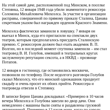
На этой самой даче, расположенной под Минском, в поселке
Степянка, 12 января 1948 года убили знаменитого режиссера
Соломона Михайловича Михоэлса. За участие в организации
расправы, совершенной по прямому приказу Сталина, Цанава
секретным указом был награжден орденом Красного Знамени.
Михоэлса фактически заманили в ловушку. 7 января он
выехал в Минск, куда его пригласили на спектакли двух
театров, которым предполагалось присудить Сталинскую
премию. С режиссером должен был ехать академик В. П.
Волгин, но в последний момент спутника заменили – им стал
театровед В. И. Голубов, имевший в театральных кругах
заслуженную репутацию сексота, а в НКВД – прозвище
Потапов.
12 января в гостиницу, где остановились москвичи,
позвонили по телефону. После недолгого разговора Голубов
сказал Михоэлсу, что его минский однокашник празднует
свадьбу и очень просит их обоих прийти. Режиссера и
театроведа отвезли в Степянку.
В записке Берии Цанава докладывал: «Примерно в 10 часов
вечера Михоэлса и Голубова завезли во двор дачи. Они
немедленно с машины были сняты и раздавлены грузовой
автомашиной. Примерно в 12 часов ночи, когда по городу