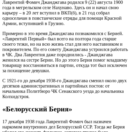
Лаврентий Фомич Джанджгава родился 9 (22) августа 1900
года в мегрельском селе Нахунаво. Здесь он и начал свою
карьеру – в 20 лет вступил в ВКП(б), в 21 год собрал
односельчан в повстанческие отряды для помощи Красной
Армии, вступившей в Грузию.
Примерно в это время Джанджгава познакомился с Берией.
«Лаврентий Первый» был всего на полтора года старше
своего тезки, но на всю жизнь стал для него наставником и
покровителем. По его совету Джанджгава устроился работать
в ЧК. Два Лаврентия даже породнились - Джанджгава
женился на сестре Берии. Но до этого Берия помог младшему
товарищу восстановиться в партии, откуда тот был исключен
за похищение девушки.
С 1921-го до декабря 1938-го Джанджгава сменил около двух
десятков административных и партийных постов: от
начальника Политбюро ЧК Сенакского уезда до начальника
Колхидстроя.
«Белорусский Берия»
17 декабря 1938 года Лаврентий Фомич был назначен
наркомом внутренних дел Белорусской ССР. Тогда же Берия