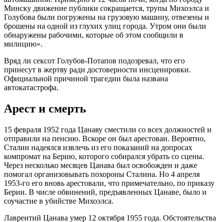
Минску движение публики сокращается, трупы Михоэлса и
Голубова были погружены на грузовую машину, отвезены и
брошены на одной из глухих улиц города. Утром они были
обнаружены рабочими, которые об этом сообщили в
милицию».
Вряд ли сексот Голубов-Потапов подозревал, что его
принесут в жертву ради достоверности инсценировки.
Официальной причиной трагедии была названа
автокатастрофа.
Арест и смерть
15 февраля 1952 года Цанаву сместили со всех должностей и
отправили на пенсию. Вскоре он был арестован. Вероятно,
Сталин надеялся извлечь из его показаний на допросах
компромат на Берию, которого собирался убрать со сцены.
Через несколько месяцев Цанава был освобожден и даже
помогал организовывать похороны Сталина. Но 4 апреля
1953-го его вновь арестовали, что примечательно, по приказу
Берии. В числе обвинений, предъявленных Цанаве, было и
соучастие в убийстве Михоэлса.
Лаврентий Цанава умер 12 октября 1955 года. Обстоятельства