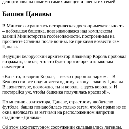
депортированы помимо самих аковцев и члены их семей.
Башня Цанавы
В Минске сохранилась историческая достопримечательность
– небольшая башенка, возвышающаяся над комплексом
зданий Министерства госбезопасности, построенным на
проспекте Сталина после войны. Ее приказал возвести сам
Цанава.
Ведущий белорусский архитектор Владимир Король пробовал
возражать, считая, что это будет противоречить законам
симметрии.
«Вот что, товарищ Король, – веско проронил нарком. – В
Белоруссии все подчиняется одному закону – закону Цанавы.
В архитектуре, возможно, ты и король, а здесь король я. И
постарайся уж, чтобы башенка получилась красивой».
По мнению арзитектора, Цанаве, страстному любителю
футбола, башня понадобилась только затем, чтобы прямо из ее
окна наблюдать за матчами на расположенном напротив
стадионе «Динамо».
Об этом архитектурном сооружении складывались легенды.