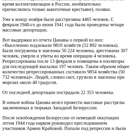
время коллективизации в России, необязательно
причислялись только зажиточные крестьяне), поляки.
Уже к концу ноября были расстреляны 4465 человек. С
февраля 1940-го до июня 1941 года были проведены четыре
массовые депортации.
Вот выдержки из отчета Цанавы о первой из них:
«Выселению подлежали 9810 хозяйств (52 892 человека).
Были погружены в эшелоны 50 224 человека, арестованы 307
человек, умерли и убиты во время операции 4 человека.
Репрессированы после 13 февраля и помещены в изоляторы
для последующей высылки 197 человек. Таким образом общее
количество репрессированных составило 9854 хозяйства (50
732 человека)». Людей, словно скот, грузили в эшелоны при
морозах около 40 градусов.
От последней депортации пострадали 22 353 человека.
В начале войны Цанава велел провести массовые расстрелы
заключенных в тюрьмах Западной Белоруссии.
После освобождения Белоруссии от немецкой оккупации
летом 1944 года нарком руководил преследованием
участников Армии Крайовой. Попали под репрессии и были