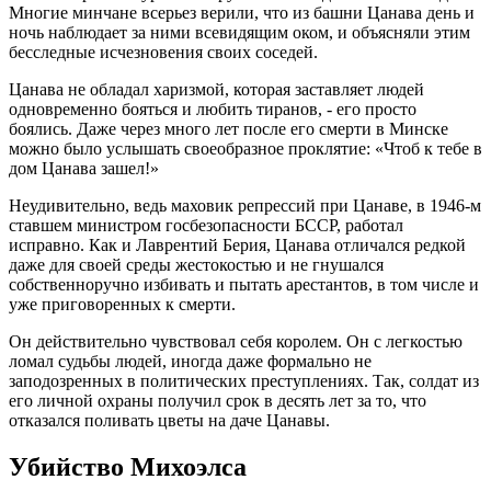
Многие минчане всерьез верили, что из башни Цанава день и
ночь наблюдает за ними всевидящим оком, и объясняли этим
бесследные исчезновения своих соседей.
Цанава не обладал харизмой, которая заставляет людей
одновременно бояться и любить тиранов, - его просто
боялись. Даже через много лет после его смерти в Минске
можно было услышать своеобразное проклятие: «Чтоб к тебе в
дом Цанава зашел!»
Неудивительно, ведь маховик репрессий при Цанаве, в 1946-м
ставшем министром госбезопасности БССР, работал
исправно. Как и Лаврентий Берия, Цанава отличался редкой
даже для своей среды жестокостью и не гнушался
собственноручно избивать и пытать арестантов, в том числе и
уже приговоренных к смерти.
Он действительно чувствовал себя королем. Он с легкостью
ломал судьбы людей, иногда даже формально не
заподозренных в политических преступлениях. Так, солдат из
его личной охраны получил срок в десять лет за то, что
отказался поливать цветы на даче Цанавы.
Убийство Михоэлса