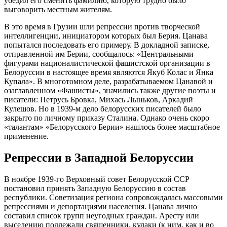
убедил его сменить фамилию, которую трудно было
выговорить местным жителям.
В это время в Грузии шли репрессии против творческой
интеллигенции, инициатором которых был Берия. Цанава
попытался последовать его примеру. В докладной записке,
отправленной им Берии, сообщалось: «Центральными
фигурами националистической фашистской организации в
Белоруссии в настоящее время являются Якуб Колас и Янка
Купала». В многотомном деле, разрабатываемом Цанавой и
озаглавленном «Фашисты», значились также другие поэты и
писатели: Петрусь Бровка, Михась Лыньков, Аркадий
Кулешов. Но в 1939-м дело белорусских писателей было
закрыто по личному приказу Сталина. Однако очень скоро
«талантам» «Белорусского Берии» нашлось более масштабное
применение.
Репрессии в Западной Белоруссии
В ноябре 1939-го Верховный совет Белорусской ССР
постановил принять Западную Белоруссию в состав
республики. Советизация региона сопровождалась массовыми
репрессиями и депортациями населения. Цанава лично
составил список групп неугодных граждан. Аресту или
выселению подлежали священники, кулаки (к ним, как и во