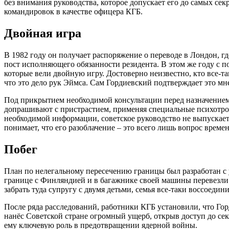
без внимания руководства, которое допускает его до самых се
командировок в качестве офицера КГБ.
Двойная игра
В 1982 году он получает распоряжение о переводе в Лондон, 
пост исполняющего обязанности резидента. В этом же году с 
которые вели двойную игру. Достоверно неизвестно, кто все-
что это дело рук Эймса. Сам Гордиевский подтверждает это мн
Под прикрытием необходимой консультации перед назначением 
допрашивают с пристрастием, применяя специальные психотроп
необходимой информации, советское руководство не выпускает
понимает, что его разоблачение – это всего лишь вопрос време
Побег
План по нелегальному пересечению границы был разработан с у
границе с Финляндией и в багажнике своей машины перевезли 
забрать туда супругу с двумя детьми, семья все-таки воссоедини
После ряда расследований, работники КГБ установили, что Г
нанёс Советской стране огромный ущерб, открыв доступ до с
ему ключевую роль в предотвращении ядерной войны.