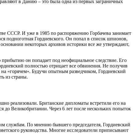
правляют в Данию – это была одна из первых заграничных
стве СССР. И уже в 1985 по распоряжению Горбачева занимает
вся подноготная Гордиевского. Он попал в список шпионов,
а основании некоторых архивов историки все же утверждают,
о прибытию он попадает под неофициальное следствие. Его
ордиевский полностью отрицает все обвинения. Не получив
ь на «горячем». Будучи опытным разведчиком, Гордиевский
ть из страны.
ешно реализовали. Британские дипломаты встретили его на
я до Великобритании. Через 6 лет после нескольких попыток
ким службам. По мнению бывшего председателя, Гордиевский
оветского руководства. Многие исследователи приписывают