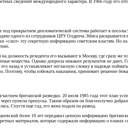
кретных сведений международного характера. В 1966 году его от
где под прикрытием дипломатической системы работает в посоль
подачи одного из сотрудников ЦРУ Олдрича Эймса раскрывается 
таки «слил» эту секретную информацию советским властям. Но н
ение.
на должность резидента его вызывают в Москву, где сразу же п
ные вещества. Однако допросы никаких результатов не дают, Г
 его назад и устанавливает негласную слежку в надежде поймат
ни. Поэтому, чтобы избежать наказания, принимает решение бежа
частием британской разведки. 20 июля 1985 года этот план усп
через пункты пропуска. Таким образом он благополучно добралс
лась. Спустя еще год, его жена подала на развод.
ордиевский более 10 лет передавал ценную информацию британс
екретных материалов, которые содержали информацию о планах с