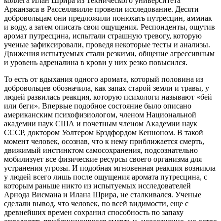
коллега Илан Шрира из Технического университета
Арканзаса в Расселлвилле провели исследование. Десяти
добровольцам они предложили понюхать путресцин, аммиак
и воду, а затем описать свои ощущения. Респонденты, ощутив
аромат путресцина, испытали страшную тревогу, которую
ученые зафиксировали, проведя некоторые тесты и анализы.
Движения испытуемых стали резкими, общение агрессивным
и уровень адреналина в крови у них резко повысился.
То есть от вдыхания одного аромата, который половина из
добровольцев обозначила, как запах старой земли и травы, у
людей развилась реакция, которую психологи называют «бей
или беги». Впервые подобное состояние было описано
американским психофизиологом, членом Национальной
академии наук США и почетным членом Академии наук
СССР, доктором Уолтером Брэдфордом Кенноном. В такой
момент человек, осознав, что к нему приближается смерть,
движимый инстинктом самосохранения, подсознательно
мобилизует все физические ресурсы своего организма для
устранения угрозы. И подобная мгновенная реакция возникла
у людей всего лишь после ощущения аромата путресцина, с
которым раньше никто из испытуемых исследователей
Арнода Висмана и Илана Шрира, не сталкивался. Ученые
сделали вывод, что человек, по всей видимости, еще с
древнейших времен сохранил способность по запаху