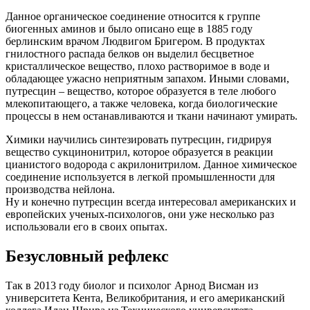
Данное органическое соединение относится к группе
биогенных аминов и было описано еще в 1885 году
берлинским врачом Людвигом Бригером. В продуктах
гнилостного распада белков он выделил бесцветное
кристаллическое вещество, плохо растворимое в воде и
обладающее ужасно неприятным запахом. Иными словами,
путресцин – вещество, которое образуется в теле любого
млекопитающего, а также человека, когда биологические
процессы в нем останавливаются и ткани начинают умирать.
Химики научились синтезировать путресцин, гидрируя
вещество сукцинонитрил, которое образуется в реакции
цианистого водорода с акрилонитрилом. Данное химическое
соединение используется в легкой промышленности для
производства нейлона.
Ну и конечно путресцин всегда интересовал американских и
европейских ученых-психологов, они уже несколько раз
использовали его в своих опытах.
Безусловный рефлекс
Так в 2013 году биолог и психолог Арнод Висман из
университета Кента, Великобритания, и его американский