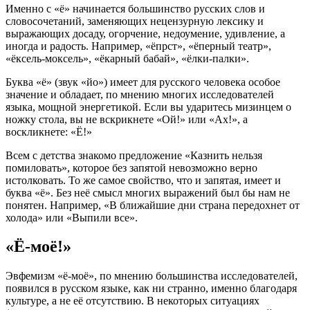
Именно с «ё» начинается большинство русских слов и
словосочетаний, заменяющих нецензурную лексику и
выражающих досаду, огорчение, недоумение, удивление, а
иногда и радость. Например, «ёпрст», «ёперный театр»,
«ёксель-моксель», «ёкарный бабай», «ёлки-палки».
Буква «ё» (звук «йо») имеет для русского человека особое
значение и обладает, по мнению многих исследователей
языка, мощной энергетикой. Если вы ударитесь мизинцем о
ножку стола, вы не вскрикнете «Ой!» или «Ах!», а
воскликнете: «Ё!»
Всем с детства знакомо предложение «Казнить нельзя
помиловать», которое без запятой невозможно верно
истолковать. То же самое свойство, что и запятая, имеет и
буква «ё». Без неё смысл многих выражений был бы нам не
понятен. Например, «В ближайшие дни страна передохнет от
холода» или «Выпили все».
«Ё-моё!»
Эвфемизм «ё-моё», по мнению большинства исследователей,
появился в русском языке, как ни странно, именно благодаря
культуре, а не её отсутствию. В некоторых ситуациях