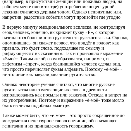
(например, в присутствии женщин или пожилых людей, на
рабочем месте или в театре) употребление нецензурной
лексики считается дурным тоном. Однако неприятные или,
напротив, радостные события могут произойти где угодно.
В первую минуту эмоционального всплеска, не контролируя
себя, человек, конечно, выкрикнет букву «Ё», с которой
начинаются большинство ругательств русского языка. Однако,
опомнившись, он скажет первое, что придёт в голову: как
правило, это будет слово, подходящее по смыслу и
рифмующееся с высказанным. Так и произошло выражение
«ё-моё». Таким же образом образовался, например, и
эвфемизм «ёпрст», когда бранившийся человек сделал вид,
что просто перечисляет буквы алфавита. Поэтому «ё-моё» -
ничто иное как завуалированное ругательство.
Однако некоторые ученые считают, что многие русские
ругательства или заменяющие их слова в древности
использовались как посылы или заклятия. Отсюда и запрет на
их употребление. Поэтому и выражение «ё-моё» тоже могло
быть из числа подобных «мантр».
Также может быть, что «ё-моё» – это просто сокращённое до
междометия нецензурное словосочетание, обозначающее
гениталии и их принадлежность говорящему.