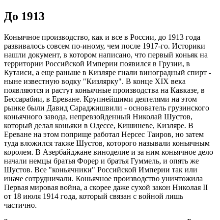
До 1913
Коньячное производство, как и все в России, до 1913 года
развивалось совсем по-иному, чем после 1917-го. Историки
нашли документ, в котором написано, что первый коньяк на
территории Российской Империи появился в Грузии, в
Кутаиси, а еще раньше в Кизляре гнали виноградный спирт -
ныне известную водку "Кизлярку". В конце XIX века
появляются и растут коньячные производства на Кавказе, в
Бессарабии, в Ереване. Крупнейшими деятелями на этом
рынке были Давид Сараджишвили - основатель грузинского
коньячного завода, непревзойденный Николай Шустов,
который делал коньяки в Одессе, Кишиневе, Кизляре. В
Ереване на этом поприще работал Нерсес Таиров, но затем
туда вложился также Шустов, которого называли коньячным
королем. В Азербайджане виноделие и за ним коньячное дело
начали немцы братья Форер и братья Гуммель, и опять же
Шустов. Все "коньячники" Российской Империи так или
иначе сотрудничали. Коньячное производство уничтожила
Первая мировая война, а скорее даже сухой закон Николая II
от 18 июля 1914 года, который связан с войной лишь
частично.