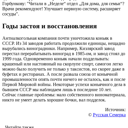
Горбункову: "Читали в „Неделе“ отдел „Для дома, для семьи“?
Врачи рекомендуют! Улучшает нервную систему, расширяет
сосуды".
Годы застоя и восстановления
Антиалкогольная компания почти уничтожила коньяк в
СССР. Из 34 заводов работать продолжили единицы, нещадно
вырубались виноградники. Например, Кизлярский завод
перестал перерабатывать виноград в 1985-ом, и завод стоял до
1999 года. Одновременно коньяк начали подделывать:
крашеный или настоянный на скорлупе спирт, самогон легко
можно было получить не только у таксистов, но скорее даже в
буфетах и ресторанах. А после развала союза от коньячной
промышленности опять почти ничего не осталось, как и после
Первой Мировой войны. Некоторые успехи коньячного дела в
бывшем СССР мы наблюдаем лишь в последние 10 лет.
Сейчас главные проблемы: мало собственного виноматериала,
никто не умеет делать хорошие бочки, вал подделок.
Источник:
©
Русская Семерка
Читайте также