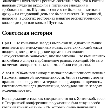
Знаменитая шустовская реклама состояла в том, что в России
нанятые студенты заходили в питейные заведения и
требовали коньяк Шустова, если его не было, они затевали
драку – на следующий день все было в газетах. За границей,
напротив, в дорогих ресторанах нанятые респектабельного
вида люди просили коньяк Шустова.
Советская история
При НЭПе коньячные заводы было ожили, однако на рынке
появилась для неискушенных новых советских людей масса
подделок, которые в царские времена назывались
"искусственным коньяком", вполне законно. Это был напиток
из хлебного спирта с добавлением разных эссенций. Но зато
на местах заводы и запасы коньяков были сохранены.
А вот в 1936-ом вся винодельческая промышленность вошла в
Наркомат пищевой промышленности, были введены строгие
правила по поводу виноматериалов: нормирована крепость,
кислотность вин для дистилляции, оборудование на заводах
модернизировано.
Есть предание о том, как специально то ли к Ялтинской, то ли
к Тегеранской конференции по указанию был создан особо
крепкий коньяк «Двин» 50%, который очень понравился