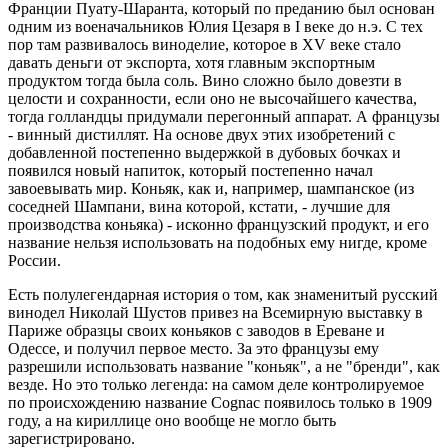
Франции Пуату-Шаранта, который по преданию был основан
одним из военачальников Юлия Цезаря в I веке до н.э. С тех
пор там развивалось виноделие, которое в XV веке стало
давать деньги от экспорта, хотя главным экспортным
продуктом тогда была соль. Вино сложно было довезти в
целости и сохранности, если оно не высочайшего качества,
тогда голландцы придумали перегонный аппарат. А французы
- винный дистиллят. На основе двух этих изобретений с
добавленной постепенно выдержкой в дубовых бочках и
появился новый напиток, который постепенно начал
завоевывать мир. Коньяк, как и, например, шампанское (из
соседней Шампани, вина которой, кстати, - лучшие для
производства коньяка) - исконно французский продукт, и его
название нельзя использовать на подобных ему нигде, кроме
России.
Есть полулегендарная история о том, как знаменитый русский
винодел Николай Шустов привез на Всемирную выставку в
Париже образцы своих коньяков с заводов в Ереване и
Одессе, и получил первое место. За это французы ему
разрешили использовать название "коньяк", а не "бренди", как
везде. Но это только легенда: на самом деле контролируемое
по происхождению название Cognac появилось только в 1909
году, а на кириллице оно вообще не могло быть
зарегистрировано.