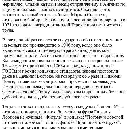
Черчиллю. Сталин каждый месяц отправлял ему в Англию по
ящику, но однажды коньяк испортился. Оказалось, что
технолог, который его разработал, Маркар Седракян,
отправлен в Сибирь. Его вернули, восстановили в партии, а в
1971 году даже наградили звездой Героя социалистического
труда.
В следующий раз советское государство обратило внимание
на коньячное производство в 1948 году, когда оно было
выделено в самостоятельную отрасль винодельческой
промышленности. А это значит - отдельное финансирование.
Были модернизированы основные заводы, построены новые.
То же самое произошло в 1965-ом году, когда появились
ГОСТы и прочие коньячные стандарты, заводы построили
даже на Дальнем Востоке, не говоря уж об Урале и Нижней
Волге, и появилась официальная профессия - коньякодел.
Именно эти коньякоделы внедрили передовые методы -
термическую обработку, выдержку в эмалированных бочках с
дубовой клепкой, добавление дубового экстракта.
Тогда же коньяк вводился в массовую моду как "элитный", в
отличие от водки, напиток. Знаменитая фраза Евгения
Леонова из журнала "Фитиль" о коньяке: "Потому и дорогой,
что такой полезный", или из фильма "Бриллиантовая рука",
где капитан круизного парохода предлагает коньяк