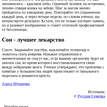
запомнилось – красивое небо, странный человек на остановке,
лениво спящая кошка на заборе. Шаг за шагом заново
пройдитесь по ушедшему дню. Повторяйте это упражнение
каждый день, и через четыре недели, по словам ученых, вы
почувствуете результат. Кстати, это не только улучшит память,
но и разовьет воображение и станет отличной профилактикой
от бессонницы.
Сон - лучшее лекарство
Спите. Закрывайте ноутбук, выключайте телевизор и
ложитесь спать вовремя. Никакие упражнения и
мнемотехники не спасут вас, если вашему организму будет не
хватать сна, во время которого восстанавливаются связи
между нейронами мозга. Ученые утверждают, что проблемы с
памятью у большинства людей проистекают от банального
недосыпа и решаются просто.
Алиса Муранова
Источник:
©
Русская Семерка
Читайте также