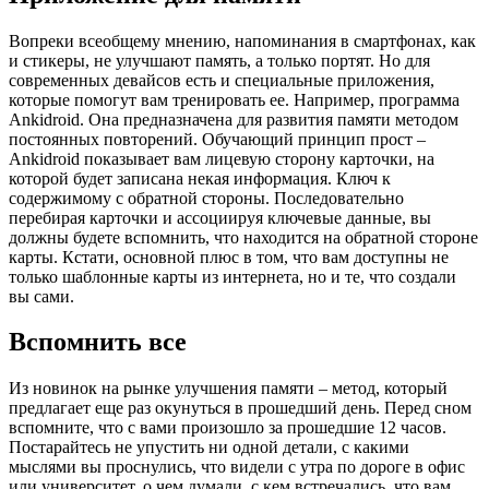
Вопреки всеобщему мнению, напоминания в смартфонах, как
и стикеры, не улучшают память, а только портят. Но для
современных девайсов есть и специальные приложения,
которые помогут вам тренировать ее. Например, программа
Ankidroid. Она предназначена для развития памяти методом
постоянных повторений. Обучающий принцип прост –
Ankidroid показывает вам лицевую сторону карточки, на
которой будет записана некая информация. Ключ к
содержимому с обратной стороны. Последовательно
перебирая карточки и ассоциируя ключевые данные, вы
должны будете вспомнить, что находится на обратной стороне
карты. Кстати, основной плюс в том, что вам доступны не
только шаблонные карты из интернета, но и те, что создали
вы сами.
Вспомнить все
Из новинок на рынке улучшения памяти – метод, который
предлагает еще раз окунуться в прошедший день. Перед сном
вспомните, что с вами произошло за прошедшие 12 часов.
Постарайтесь не упустить ни одной детали, с какими
мыслями вы проснулись, что видели с утра по дороге в офис
или университет, о чем думали, с кем встречались, что вам