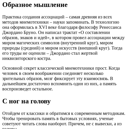
Образное мышление
Практика создания ассоциаций – самая древняя из всех
методов мнемотехники – науки запоминать. В технологию
она оформилась в XVI веке благодаря философу Ренессанса
Джордано Бруно. Он написал трактат «О составлении
образов, знаков и идей», в котором провел ассоциации между
миром магических символов (внутренний круг), миром
природы (средний) и миром искусств (внешний круг). Тогда
его труды не оценили – Джордано стал жертвой
инквизиторского костра.
Основной секрет классической мнемотехники прост. Когда
человек в своем воображении соединяет несколько
зрительных образов, мозг фиксирует эту взаимосвязь. В
дальнейшем достаточно вспомнить один из них, а память
воспроизведет остальное.
С ног на голову
Отойдем от классики и обратимся к современным методикам.
Чтобы тренировать память в бытовых условиях, ученые
советуют читать слова наоборот. Причем, не с вывески, а из
головы.