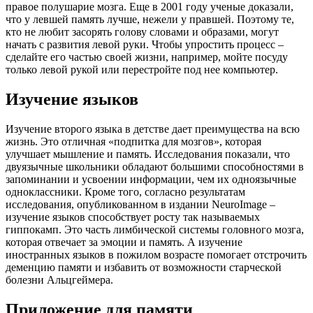
правое полушарие мозга. Еще в 2001 году ученые доказали,
что у левшей память лучше, нежели у правшей. Поэтому те,
кто не любит засорять голову словами и образами, могут
начать с развития левой руки. Чтобы упростить процесс –
сделайте его частью своей жизни, например, мойте посуду
только левой рукой или перестройте под нее компьютер.
Изучение языков
Изучение второго языка в детстве дает преимущества на всю
жизнь. Это отличная «подпитка для мозгов», которая
улучшает мышление и память. Исследования показали, что
двуязычные школьники обладают большими способностями в
запоминании и усвоении информации, чем их одноязычные
одноклассники. Кроме того, согласно результатам
исследования, опубликованном в издании NeuroImage –
изучение языков способствует росту так называемых
гиппокамп. Это часть лимбической системы головного мозга,
которая отвечает за эмоции и память. А изучение
иностранных языков в пожилом возрасте помогает отстрочить
деменцию памяти и избавить от возможности старческой
болезни Альцгеймера.
Приложение для памяти