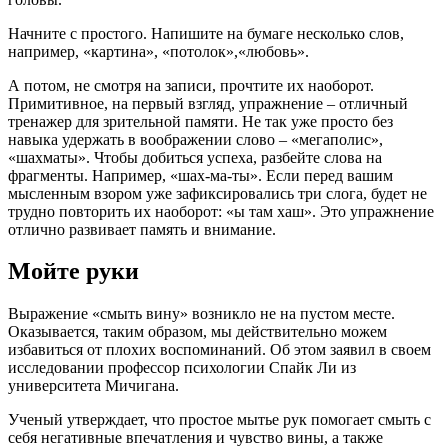
Начните с простого. Напишите на бумаге несколько слов,
например, «картина», «потолок»,«любовь».
А потом, не смотря на записи, прочтите их наоборот.
Примитивное, на первый взгляд, упражнение – отличный
тренажер для зрительной памяти. Не так уже просто без
навыка удержать в воображении слово – «мегаполис»,
«шахматы». Чтобы добиться успеха, разбейте слова на
фрагменты. Например, «шах-ма-ты». Если перед вашим
мысленным взором уже зафиксировались три слога, будет не
трудно повторить их наоборот: «ы там хаш». Это упражнение
отлично развивает память и внимание.
Мойте руки
Выражение «смыть вину» возникло не на пустом месте.
Оказывается, таким образом, мы действительно можем
избавиться от плохих воспоминаний. Об этом заявил в своем
исследовании профессор психологии Спайк Ли из
университета Мичигана.
Ученый утверждает, что простое мытье рук помогает смыть с
себя негативные впечатления и чувство вины, а также