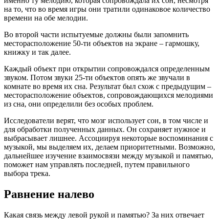
именно ту мелодию, которая сопровождала их сон, несмотря
на то, что во время игры они тратили одинаковое количество
времени на обе мелодии.
Во второй части испытуемые должны были запомнить
месторасположение 50-ти объектов на экране – гармошку,
книжку и так далее.
Каждый объект при открытии сопровождался определенным
звуком. Потом звуки 25-ти объектов опять же звучали в
комнате во время их сна. Результат был схож с предыдущим –
месторасположение объектов, сопровождающихся мелодиями
из сна, они определили без особых проблем.
Исследователи верят, что мозг использует сон, в том числе и
для обработки полученных данных. Он сохраняет нужное и
выбрасывает лишнее. Ассоциируя некоторые воспоминания с
музыкой, мы выделяем их, делаем приоритетными. Возможно,
дальнейшее изучение взаимосвязи между музыкой и памятью,
поможет нам управлять последней, путем правильного
выбора трека.
Равнение налево
Какая связь между левой рукой и памятью? За них отвечает