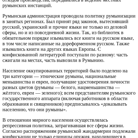
румынских инстанций.
Румынская администрация проводила политику румынизации
в занятых регионах. Был принят ряд законов, вытеснявший
русский, украинский и прочие языки не только из деловой
сферы, но и из повседневной жизни. Так, из библиотек в
обязательном порядке изымались все книги на русском языке,
в том числе написанные на дореформенном русском. Также
изымались книги на других языках Европы. С
конфискованной литературой поступали по разному: часть
сжигали на местах, часть вывозили в Румынию.
Население оккупированных территорий было поделено на
три категории — этнические румыны, национальные
меньшинства и евреи, получавшие удостоверения личности
разных цветов (румыны — белого, нацменьшинства —
жёлтого, евреи — зеленого); всем представителям румынского
государственного аппарата (включая работников в области
образования и священников) предписывалось «доказывать
населению, что они румыны».
В отношении мирного населения осуществлялась
репрессивная политика, затрагивавшая все сферы жизни.
Согласно распоряжениям румынской жандармерии подлежали
конфискации не только единицы оружия, находившиеся в