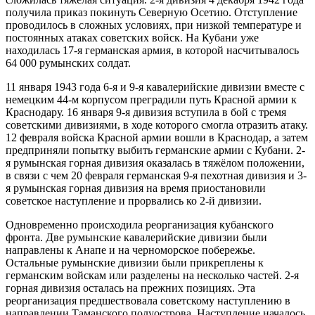
получила приказ покинуть Северную Осетию. Отступление
проводилось в сложных условиях, при низкой температуре и
постоянных атаках советских войск. На Кубани уже
находилась 17-я германская армия, в которой насчитывалось
64 000 румынских солдат.
11 января 1943 года 6-я и 9-я кавалерийские дивизии вместе с
немецким 44-м корпусом преградили путь Красной армии к
Краснодару. 16 января 9-я дивизия вступила в бой с тремя
советскими дивизиями, в ходе которого смогла отразить атаку.
12 февраля войска Красной армии вошли в Краснодар, а затем
предприняли попытку выбить германские армии с Кубани. 2-
я румынская горная дивизия оказалась в тяжёлом положении,
в связи с чем 20 февраля германская 9-я пехотная дивизия и 3-
я румынская горная дивизия на время приостановили
советское наступление и прорвались ко 2-й дивизии.
Одновременно происходила реорганизация кубанского
фронта. Две румынские кавалерийские дивизии были
направлены к Анапе и на черноморское побережье.
Остальные румынские дивизии были прикреплены к
германским войскам или разделены на несколько частей. 2-я
горная дивизия осталась на прежних позициях. Эта
реорганизация предшествовала советскому наступлению в
направлении Таманского полуострова. Наступление началось