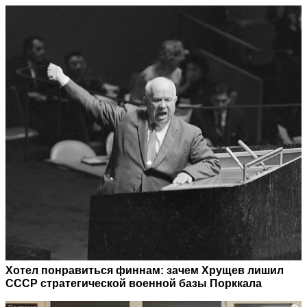
Хотел понравиться финнам: зачем Хрущев лишил
СССР стратегической военной базы Порккала