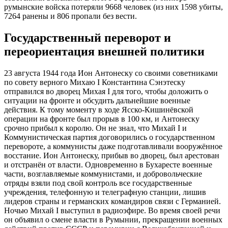
румынские войска потеряли 9668 человек (из них 1598 убиты,
7264 ранены и 806 пропали без вести.
Государственный переворот и
переориентация внешней политики
23 августа 1944 года Ион Антонеску со своими советниками
по совету верного Михаю I Константина Сэнэтеску
отправился во дворец Михая I для того, чтобы доложить о
ситуации на фронте и обсудить дальнейшие военные
действия. К тому моменту в ходе Ясско-Кишинёвской
операции на фронте был прорыв в 100 км, и Антонеску
срочно прибыл к королю. Он не знал, что Михай I и
Коммунистическая партия договорились о государственном
перевороте, а коммунисты даже подготавливали вооружённое
восстание. Ион Антонеску, прибыв во дворец, был арестован
и отстранён от власти. Одновременно в Бухаресте военные
части, возглавляемые коммунистами, и добровольческие
отряды взяли под свой контроль все государственные
учреждения, телефонную и телеграфную станции, лишив
лидеров страны и германских командиров связи с Германией.
Ночью Михай I выступил в радиоэфире. Во время своей речи
он объявил о смене власти в Румынии, прекращении военных