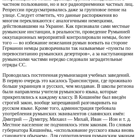
частном пользовании, но и все радиоприемники частных лиц.
Репрессии предусматривались даже за групповое пение на
улице. Следует отметить, что данные распоряжения во
многом перекликаются с аналогичными немецкими,
действовавшими на Украине. Как признавали сами местные
румынские инстанции, в реальности, проведение Румынией
оккупационных мероприятий контролировали немцы, более
того — во избежание нежелания румын воевать на стороне
Германии немцы разворачивали так называемые «пункты по
перевоспитанию румынских дезертиров», а за наступающими
румынскими частями нередко следовали заградительные
отряды СС.
Проводилась постепенная румынизация учебных заведений.
В первую очередь это касалось Транснистрии, где проживало
больше украинцев и русских, чем молдаван. В школы региона
были направлены учителя румынского языка, которые
прикреплялись к каждому классу. В Кишинёве был введён
строгий закон, вообще запрещавший разговаривать на
русском языке. Кроме того, администрация требовала
употребления румынских эквивалентов славянских имён:
Дмитрий — Думитру, Михаил — Михай, Иван — Ион и т. д.
Местное население не подчинялось этим законам. По словам
губернатора Кишинёва, «использование русского языка вновь
становится обычаем». Для сопротивления румынским законам