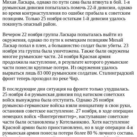
Михая Ласкара, однако по пути сама была втянута в бой. 1-я
румынская дивизия попыталась помочь 22-й дивизии, однако
во время контрнаступления по ошибке прибыла к советским
позициям. Только 25 ноября остаткам 1-й дивизии удалось
покинуть опасный район.
Вечером 22 ноября группа Ласкара попыталась выйти из
окружения, однако по пути к немецким позициям Михай
Ласкар попал в плен, а большинство солдат были убиты. 23
ноября эта группа была уничтожена. Также были окружены
многие румынские части. 24 ноября Красная армия
продолжила наступление, в результате которого румынские
части понесли крупные потери. Из окружения удалось
вырваться лишь 83 000 румынским солдатам. Сталинградский
фронт теперь проходил по реке Чир.
В последующие дни ситуация на фронте только ухудшалась.
25 ноября 4-я румынская дивизия под натиском советских
войск вынуждена была отступить. Однако 26 ноября
румынско-германские войска взяли инициативу в свои руки,
остановив советское наступление. 27 ноября, в ходе операции
немецких войск «Винтергевиттер», наступавшие советские
части были остановлены у Котельниково. Хотя наступление
Красной армии было приостановлено, но в ходе операции 4-я
румынская армия понесла потери более 80 % личного состава.