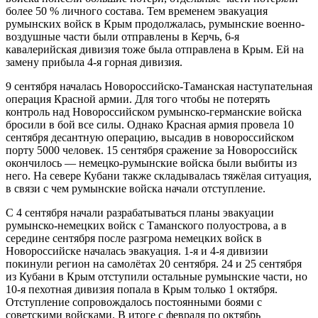
более 50 % личного состава. Тем временем эвакуация
румынских войск в Крым продолжалась, румынские военно-
воздушные части были отправлены в Керчь, 6-я
кавалерийская дивизия тоже была отправлена в Крым. Ей на
замену прибыла 4-я горная дивизия.
9 сентября началась Новороссийско-Таманская наступательная
операция Красной армии. Для того чтобы не потерять
контроль над Новороссийском румынско-германские войска
бросили в бой все силы. Однако Красная армия провела 10
сентября десантную операцию, высадив в новороссийском
порту 5000 человек. 15 сентября сражение за Новороссийск
окончилось — немецко-румынские войска были выбиты из
него. На севере Кубани также складывалась тяжёлая ситуация,
в связи с чем румынские войска начали отступление.
С 4 сентября начали разрабатываться планы эвакуации
румынско-немецких войск с Таманского полуострова, а в
середине сентября после разгрома немецких войск в
Новороссийске началась эвакуация. 1-я и 4-я дивизии
покинули регион на самолётах 20 сентября. 24 и 25 сентября
из Кубани в Крым отступили остальные румынские части, но
10-я пехотная дивизия попала в Крым только 1 октября.
Отступление сопровождалось постоянными боями с
советскими войсками. В итоге с февраля по октябрь