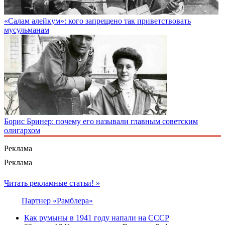
«Салам алейкум»: кого запрещено так приветствовать
мусульманам
Борис Бринер: почему его называли главным советским
олигархом
Реклама
Реклама
Читать рекламные статьи! »
Партнер «Рамблера»
Как румыны в 1941 году напали на СССР