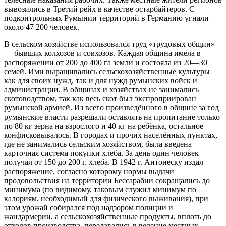
вывозились в Третий рейх в качестве остарбайтеров. С
подконтрольных Румынии территорий в Германию угнали
около 47 200 человек.
В сельском хозяйстве использовался труд «трудовых общин»
— бывших колхозов и совхозов. Каждая община имела в
распоряжении от 200 до 400 га земли и состояла из 20—30
семей. Ими выращивались сельскохозяйственные культуры
как для своих нужд, так и для нужд румынских войск и
администрации. В общинах и хозяйствах не занимались
скотоводством, так как весь скот был экспроприирован
румынской армией. Из всего произведённого в общине за год
румынские власти разрешали оставлять на пропитание только
по 80 кг зерна на взрослого и 40 кг на ребёнка, остальное
конфисковывалось. В городах и прочих населённых пунктах,
где не занимались сельским хозяйством, была введена
карточная система покупки хлеба. За день один человек
получал от 150 до 200 г. хлеба. В 1942 г. Антонеску издал
распоряжение, согласно которому нормы выдачи
продовольствия на территории Бессарабии сокращались до
минимума (по видимому, таковым служил минимум по
калориям, необходимый для физического выживания), при
этом урожай собирался под надзором полиции и
жандармерии, а сельскохозяйственные продукты, вплоть до
отходов производства, передавались в ведение местных