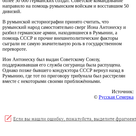
более 50 000 германских солдат. Советское командование
направило на помощь румынским войскам и восставшим 50
дивизий.
В румынской историографии принято считать, что
румынский народ самостоятельно сверг Иона Антонеску и
разбил германские армии, находившиеся в Румынии, а
помощь СССР и прочие внешнеполитические факторы
сыграли не самую значительную роль в государственном
перевороте.
Ион Антонеску был выдан Советскому Союзу,
поддерживавшая его служба сигуранца была распущена.
Однако позже бывшего кондукэтора СССР вернул назад в
Румынию, где тот по приговору трибунала был расстрелян
вместе с некоторыми своими приближёнными.
Источник:
©
Русская Семерка