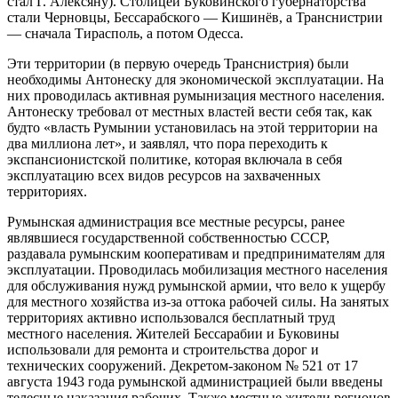
стал Г. Алексяну). Столицей Буковинского губернаторства
стали Черновцы, Бессарабского — Кишинёв, а Транснистрии
— сначала Тирасполь, а потом Одесса.
Эти территории (в первую очередь Транснистрия) были
необходимы Антонеску для экономической эксплуатации. На
них проводилась активная румынизация местного населения.
Антонеску требовал от местных властей вести себя так, как
будто «власть Румынии установилась на этой территории на
два миллиона лет», и заявлял, что пора переходить к
экспансионистской политике, которая включала в себя
эксплуатацию всех видов ресурсов на захваченных
территориях.
Румынская администрация все местные ресурсы, ранее
являвшиеся государственной собственностью СССР,
раздавала румынским кооперативам и предпринимателям для
эксплуатации. Проводилась мобилизация местного населения
для обслуживания нужд румынской армии, что вело к ущербу
для местного хозяйства из-за оттока рабочей силы. На занятых
территориях активно использовался бесплатный труд
местного населения. Жителей Бессарабии и Буковины
использовали для ремонта и строительства дорог и
технических сооружений. Декретом-законом № 521 от 17
августа 1943 года румынской администрацией были введены
телесные наказания рабочих. Также местные жители регионов