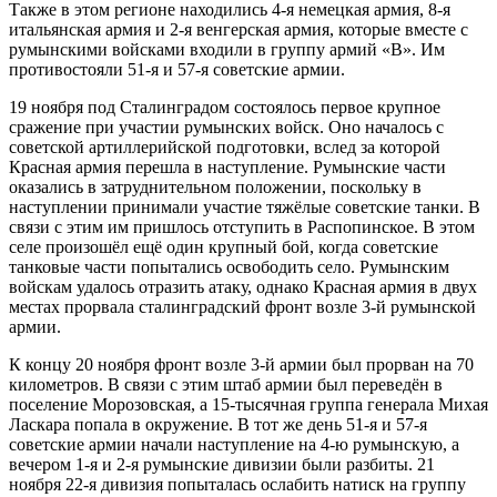
Также в этом регионе находились 4-я немецкая армия, 8-я
итальянская армия и 2-я венгерская армия, которые вместе с
румынскими войсками входили в группу армий «B». Им
противостояли 51-я и 57-я советские армии.
19 ноября под Сталинградом состоялось первое крупное
сражение при участии румынских войск. Оно началось с
советской артиллерийской подготовки, вслед за которой
Красная армия перешла в наступление. Румынские части
оказались в затруднительном положении, поскольку в
наступлении принимали участие тяжёлые советские танки. В
связи с этим им пришлось отступить в Распопинское. В этом
селе произошёл ещё один крупный бой, когда советские
танковые части попытались освободить село. Румынским
войскам удалось отразить атаку, однако Красная армия в двух
местах прорвала сталинградский фронт возле 3-й румынской
армии.
К концу 20 ноября фронт возле 3-й армии был прорван на 70
километров. В связи с этим штаб армии был переведён в
поселение Морозовская, а 15-тысячная группа генерала Михая
Ласкара попала в окружение. В тот же день 51-я и 57-я
советские армии начали наступление на 4-ю румынскую, а
вечером 1-я и 2-я румынские дивизии были разбиты. 21
ноября 22-я дивизия попыталась ослабить натиск на группу