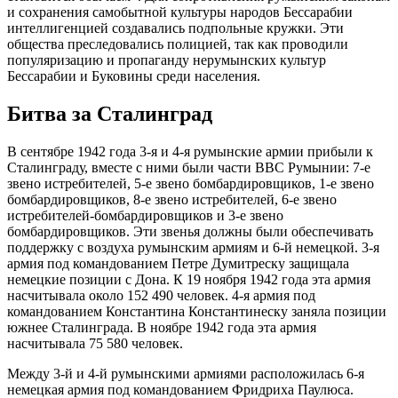
и сохранения самобытной культуры народов Бессарабии
интеллигенцией создавались подпольные кружки. Эти
общества преследовались полицией, так как проводили
популяризацию и пропаганду нерумынских культур
Бессарабии и Буковины среди населения.
Битва за Сталинград
В сентябре 1942 года 3-я и 4-я румынские армии прибыли к
Сталинграду, вместе с ними были части ВВС Румынии: 7-е
звено истребителей, 5-е звено бомбардировщиков, 1-е звено
бомбардировщиков, 8-е звено истребителей, 6-е звено
истребителей-бомбардировщиков и 3-е звено
бомбардировщиков. Эти звенья должны были обеспечивать
поддержку с воздуха румынским армиям и 6-й немецкой. 3-я
армия под командованием Петре Думитреску защищала
немецкие позиции с Дона. К 19 ноября 1942 года эта армия
насчитывала около 152 490 человек. 4-я армия под
командованием Константина Константинеску заняла позиции
южнее Сталинграда. В ноябре 1942 года эта армия
насчитывала 75 580 человек.
Между 3-й и 4-й румынскими армиями расположилась 6-я
немецкая армия под командованием Фридриха Паулюса.