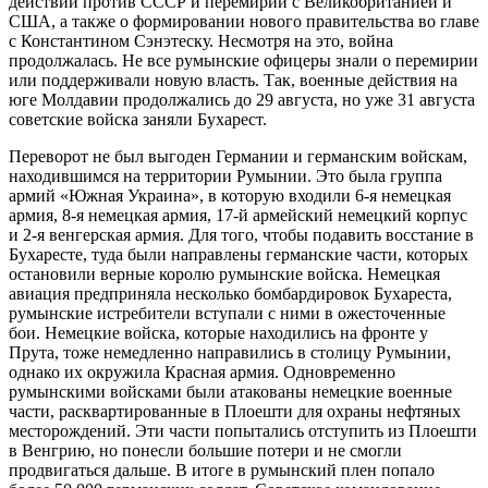
действий против СССР и перемирии с Великобританией и
США, а также о формировании нового правительства во главе
с Константином Сэнэтеску. Несмотря на это, война
продолжалась. Не все румынские офицеры знали о перемирии
или поддерживали новую власть. Так, военные действия на
юге Молдавии продолжались до 29 августа, но уже 31 августа
советские войска заняли Бухарест.
Переворот не был выгоден Германии и германским войскам,
находившимся на территории Румынии. Это была группа
армий «Южная Украина», в которую входили 6-я немецкая
армия, 8-я немецкая армия, 17-й армейский немецкий корпус
и 2-я венгерская армия. Для того, чтобы подавить восстание в
Бухаресте, туда были направлены германские части, которых
остановили верные королю румынские войска. Немецкая
авиация предприняла несколько бомбардировок Бухареста,
румынские истребители вступали с ними в ожесточенные
бои. Немецкие войска, которые находились на фронте у
Прута, тоже немедленно направились в столицу Румынии,
однако их окружила Красная армия. Одновременно
румынскими войсками были атакованы немецкие военные
части, расквартированные в Плоешти для охраны нефтяных
месторождений. Эти части попытались отступить из Плоешти
в Венгрию, но понесли большие потери и не смогли
продвигаться дальше. В итоге в румынский плен попало