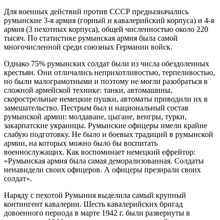
Для военных действий против СССР предназначались
румынские 3-я армия (горный и кавалерийский корпуса) и 4-я
армия (3 пехотных корпуса), общей численностью около 220
тысяч. По статистике румынская армия была самой
многочисленной среди союзных Германии войск.
Однако 75% румынских солдат были из числа обездоленных
крестьян. Они отличались неприхотливостью, терпеливостью,
но были малограмотными и поэтому не могли разобраться в
сложной армейской технике: танки, автомашины,
скорострельные немецкие пушки, автоматы приводили их в
замешательство. Пестрым был и национальный состав
румынской армии: молдаване, цыгане, венгры, турки,
закарпатские украинцы. Румынские офицеры имели крайне
слабую подготовку. Не было и боевых традиций в румынской
армии, на которых можно было бы воспитать
военнослужащих. Как воспоминает немецкий ефрейтор:
«Румынская армия была самая деморализованная. Солдаты
ненавидели своих офицеров. А офицеры презирали своих
солдат».
Наряду с пехотой Румыния выделила самый крупный
контингент кавалерии. Шесть кавалерийских бригад
довоенного периода в марте 1942 г. были развернуты в