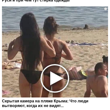
Руси и при чем тут стирка одежды
i
Скрытая камера на пляже Крыма: Что люди
вытворяют, когда их не видят...