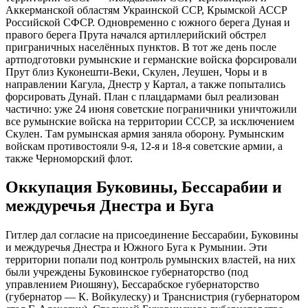
Аккерманской областям Украинской ССР, Крымской АССР
Российской СФСР. Одновременно с южного берега Дуная и
правого берега Прута начался артиллерийский обстрел
приграничных населённых пунктов. В тот же день после
артподготовки румынские и германские войска форсировали
Прут близ Куконешти-Веки, Скулен, Леушен, Чоры и в
направлении Кагула, Днестр у Картал, а также попытались
форсировать Дунай. План с плацдармами был реализован
частично: уже 24 июня советские пограничники уничтожили
все румынские войска на территории СССР, за исключением
Скулен. Там румынская армия заняла оборону. Румынским
войскам противостояли 9-я, 12-я и 18-я советские армии, а
также Черноморский флот.
Оккупация Буковины, Бессарабии и
междуречья Днестра и Буга
Гитлер дал согласие на присоединение Бессарабии, Буковины
и междуречья Днестра и Южного Буга к Румынии. Эти
территории попали под контроль румынских властей, на них
были учреждены Буковинское губернаторство (под
управлением Риошяну), Бессарабское губернаторство
(губернатор — К. Войкулеску) и Транснистрия (губернатором