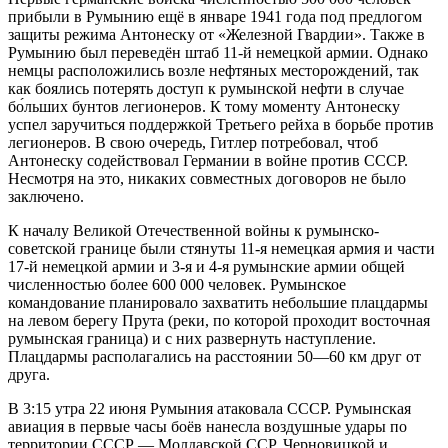
прибыли в Румынию ещё в январе 1941 года под предлогом
защиты режима Антонеску от «Железной Гвардии». Также в
Румынию был переведён штаб 11-й немецкой армии. Однако
немцы расположились возле нефтяных месторождений, так
как боялись потерять доступ к румынской нефти в случае
бо́льших бунтов легионеров. К тому моменту Антонеску
успел заручиться поддержкой Третьего рейха в борьбе против
легионеров. В свою очередь, Гитлер потребовал, чтоб
Антонеску содействовал Германии в войне против СССР.
Несмотря на это, никаких совместных договоров не было
заключено.
К началу Великой Отечественной войны к румынско-
советской границе были стянуты 11-я немецкая армия и части
17-й немецкой армии и 3-я и 4-я румынские армии общей
численностью более 600 000 человек. Румынское
командование планировало захватить небольшие плацдармы
на левом берегу Прута (реки, по которой проходит восточная
румынская граница) и с них развернуть наступление.
Плацдармы располагались на расстоянии 50—60 км друг от
друга.
В 3:15 утра 22 июня Румыния атаковала СССР. Румынская
авиация в первые часы боёв нанесла воздушные удары по
территории СССР — Молдавской ССР, Черновицкой и