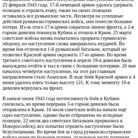
25 февраля 1943 года. 17-й немецкой армии удалось удержать
позиции и отразить атаку, также на своих позициях
оставались все румынские части. Несмотря на успешные
действия румынско-германских войск, они понесли большие
потери. Из-за этого 17-я армия сократила линию фронта, а 2-я
горная дивизия покинула Кубань и отошла в Крым. 25 марта
советские войска вновь попытались прорвать германскую
оборону, но наступление снова завершилось неудачей. Во
время боя отличился 1-й румынский батальон, который не
позволил Красной армии окружить 17-ю армию. Во время
третьего советского наступления в апреле 19-я дивизия была
вынуждена отойти в тыл в связи с большими потерями. 26 мая
началось четвёртое наступление, на этот раз главным
направлением стало Анапское. В ходе боёв Красной армии к 4
июня удалось взять только высоту 121. К тому моменту 19-я
дивизия вернулась на фронт.
В начале июня 1943 года интенсивность боёв в Кубани
снизилась, во время перерыва 3-я горная дивизия была
отправлена в Крым. 16 июля советские войска начали ещё
одно наступление, однако были отброшены на исходные
позиции. 22 июля два советских батальона прорвались к
Новороссийску, все попытки отразить наступление были
безуспешными. Во время боя за город румынско-германские
войска понесли большие потери, отдельные части потеряли