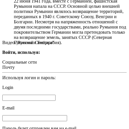
22 июня 1941 года, вместе с Германией, фашистская
Румыния напала на СССР. Основной целью внешней
политики Румынии являлось возвращение территорий,
переданных в 1940 г. Советскому Союзу, Венгрии и
Болгарии. Несмотря на напряженность отношений с
двумя последними государствами, реально Румыния под
покровительством Германии могла претендовать только
на возвращение земель, занятых СССР (Северная
Видео "Русской Семёрки"
Буковина и Бессарабия).
Войти, используя:
Социальные сети
Почту
Используя логин и пароль:
Login
E-mail
Пароль будет отправлен вам на e-mail.