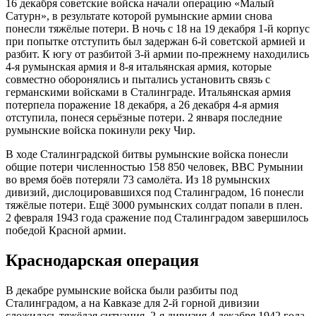
16 декабря советские войска начали операцию «Малый
Сатурн», в результате которой румынские армии снова
понесли тяжёлые потери. В ночь с 18 на 19 декабря 1-й корпус
при попытке отступить был задержан 6-й советской армией и
разбит. К югу от разбитой 3-й армии по-прежнему находились
4-я румынская армия и 8-я итальянская армия, которые
совместно оборонялись и пытались установить связь с
германскими войсками в Сталинграде. Итальянская армия
потерпела поражение 18 декабря, а 26 декабря 4-я армия
отступила, понеся серьёзные потери. 2 января последние
румынские войска покинули реку Чир.
В ходе Сталинградской битвы румынские войска понесли
общие потери численностью 158 850 человек, ВВС Румынии
во время боёв потеряли 73 самолёта. Из 18 румынских
дивизий, дислоцировавшихся под Сталинградом, 16 понесли
тяжёлые потери. Ещё 3000 румынских солдат попали в плен.
2 февраля 1943 года сражение под Сталинградом завершилось
победой Красной армии.
Краснодарская операция
В декабре румынские войска были разбиты под
Сталинградом, а на Кавказе для 2-й горной дивизии
сложилась тяжёлая ситуация. 2-я дивизия 4 декабря 1942 года