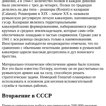
дивизии, а в 1944 г. количество полков в каждой дивизии
было увеличено с трех до четырех. Полки по традиции
делились на два типа – рошиоры (Rosiori) и калараши
(Calarasi). Рошиорами в XIX – начале ХХ в. называли
румынскую регулярную легкую кавалерию, напоминающую
гусар. Калараши являлись территориальными
кавалерийскими формированиями, набиравшимися среди
крупных и средних землевладельцев, которые сами себя
обеспечивали лошадьми и частью снаряжения. Однако уже в
1941 г. вся разница сводилась только к наименованиям.
Иностранные наблюдатели неоднократно отмечали, что по
сравнению с обычными пехотными дивизиями в румынской
кавалерии царили высокая дисциплина и дух воинского
братства.
Материально-техническое обеспечение армии было плохим.
Все это было известно Гитлеру, поэтому он не рассчитывал на
румынскую армию как на силу, способную решать
стратегические задачи. Немецкий Генштаб планировал ее
использовать в основном для несения вспомогательной
службы в тыловых районах.
Вторжение в СССР
Первые германские войска численностью 500 000 человек