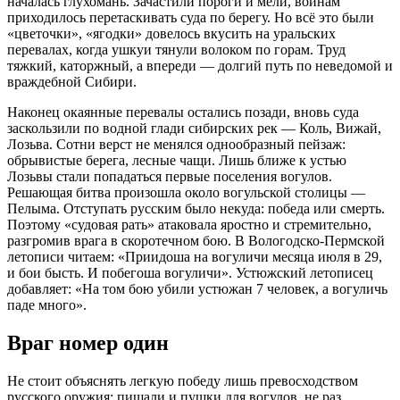
началась глухомань. Зачастили пороги и мели, воинам
приходилось перетаскивать суда по берегу. Но всё это были
«цветочки», «ягодки» довелось вкусить на уральских
перевалах, когда ушкуи тянули волоком по горам. Труд
тяжкий, каторжный, а впереди — долгий путь по неведомой и
враждебной Сибири.
Наконец окаянные перевалы остались позади, вновь суда
заскользили по водной глади сибирских рек — Коль, Вижай,
Лозьва. Сотни верст не менялся однообразный пейзаж:
обрывистые берега, лесные чащи. Лишь ближе к устью
Лозьвы стали попадаться первые поселения вогулов.
Решающая битва произошла около вогульской столицы —
Пелыма. Отступать русским было некуда: победа или смерть.
Поэтому «судовая рать» атаковала яростно и стремительно,
разгромив врага в скоротечном бою. В Вологодско-Пермской
летописи читаем: «Приидоша на вогуличи месяца июля в 29,
и бои бысть. И побегоша вогуличи». Устюжский летописец
добавляет: «На том бою убили устюжан 7 человек, а вогуличь
паде много».
Враг номер один
Не стоит объяснять легкую победу лишь превосходством
русского оружия: пищали и пушки для вогулов, не раз