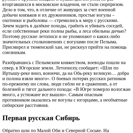
вторгавшихся в московские владения, не стали сюрпризом.
Дело в том, что, в отличие от живущих за счет военной
добычи князьков и их дружинников, простые вогулы –
охотники и рыболовы — стремились к миру с русскими.
Зачем ходить в далёкие походы, грабить и убивать соседей,
если собственные реки полны рыбы, а леса обильны дичью?
Поэтому русские летописи и не упоминают о каких-либо
значительных столкновениях с вогулами после Пелыма.
Присмирел и тюменский хан, не рискнул прийти на помощь
союзникам.
Разобравшись с Пелымским княжеством, воеводы пошли на
север, в Югорские земли. Летописец сообщает: «Шли по
Иртышу-реке вниз, воюючи, да на Обь-реку великую… добра
и полона взяли много». О боевых потерях русских ратников
по-прежнему ни слова, люди гибли не в сражениях, а от
болезней и тягот дальнего похода: «В Югре померло вологжан
много, а устюжане все вышли». Самым опасным
противником оказались не вогулы с югорцами, а необъятные
сибирские расстояния.
Первая русская Сибирь
Обратно шли по Малой Оби и Северной Сосьве. На