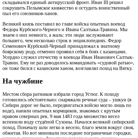
складывался единый антирусский фронт. Иван III решил
сокрушить Пелымское княжество и остудить воинственный
пыл его союзников-ханов.
Великий князь поставил во главе войска опытных воевод
Федора Курбского-Черного и Ивана Салтыка-Травина. Мы
знаем о них немного, а жаль: эти люди заслуживают
большего, чем несколько строк в энциклопедиях. Федор
Семенович Курбский-Черный принадлежал к знатному
боярскому роду, отменно проявил себя в боях с казанцами.
Усердно служил отечеству и воевода Иван Иванович Салтык-
Травин. Ему не раз доводилось командовать «судовой ратью»,
он тоже бился с казанским ханом, возглавлял поход на Вятку.
На чужбине
Местом сбора ратников избрали город Устюг. К походу
готовились обстоятельно: снаряжали речные суда – ушкуи (в
Сибири дорог не было, передвигаться войско могло лишь по
воде), наняли опытных кормщиков, знакомых с крутым
нравом северных рек. 9 мая 1483 года множество весел
вспенили воду студёной Сухоны. Начался великий сибирский
поход. Поначалу шли легко и весело, благо земля вокруг своя,
обжитая. Но вот миновали последние пограничные городки,