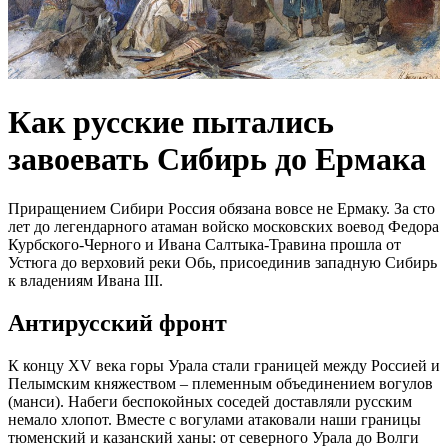
Как русские пытались
завоевать Сибирь до Ермака
Приращением Сибири Россия обязана вовсе не Ермаку. За сто
лет до легендарного атаман войско московских воевод Федора
Курбского-Черного и Ивана Салтыка-Травина прошла от
Устюга до верховий реки Обь, присоединив западную Сибирь
к владениям Ивана III.
Антирусский фронт
К концу XV века горы Урала стали границей между Россией и
Пелымским княжеством – племенным объединением вогулов
(манси). Набеги беспокойных соседей доставляли русским
немало хлопот. Вместе с вогулами атаковали наши границы
тюменский и казанский ханы: от северного Урала до Волги