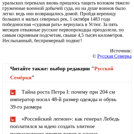
уральских перевалах вновь пришлось тащить волоком тяжело
груженные военной добычей суда, но на душе воинов было
легко: ведь они возвращались домой. Пройдя вереницу
больших и малых северных рек, 1 октября 1483 года
победоносная «судовая рать» вернулась в Устюг. За пять
месяцев отважные русские первопроходцы преодолели, по
самым скромным подсчетам, свыше 4,5 тысяч километров.
Неслыханный, беспримерный подвиг!
Источник:
©
Русская Семерка
Читайте также: выбор редакции "
Русской
Cемёрки
"
Тайна роста Петра I: почему при 204 см
император носил 48-й размер одежды и обувь
39-го размера
«Российский легион»: как генерал Лебедь
поплатился за идею создать элитное
подразделение против воров в законе