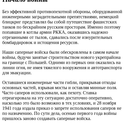
Без эффективной противопехотной обороны, оборудованной
инженерными заградительными препятствиями, немецкий
блицкриг представлял бы собой путешествие фашистских
танков по бескрайним русским просторам. Именно поэтому
попавшие в котлы армии РККА, оказавшись надежно
отрезанными от тылов, сдавались после изнурительных
бомбардировок и истощения ресурсов.
Наши саперные войска были обескровлены в самом начале
войны, будучи занятые строительством нового укрепрайона
на границе с Польшей. Одними из первых они оказались на
линии огня, не имея тяжелого вооружения и автотранспорта
для эвакуации.
Оставшиеся инженерные части гибли, прикрывая отходы
основных частей, взрывая мосты и оставляя минные поля.
Часто саперов использовали, как пехоту. Ставка
отреагировала на эту ситуацию достаточно оперативно,
насколько это было возможно в тех условиях, и 28 ноября
1941 года издала приказ о запрете использования саперов не
по назначению. По сути дела, осенью первого года войны
пришлось заново создавать саперные войска.