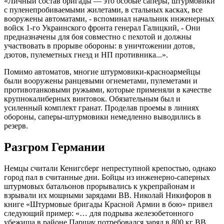
«Личный состав бригады — это особые саперы, штурмовики
с пуленепробиваемыми жилетами, в стальных касках, все
вооружены автоматами, - вспоминал начальник инженерных
войск 1-го Украинского фронта генерал Галицкий, - Они
предназначены для боя совместно с пехотой и должны
участвовать в прорыве обороны: в уничтожении дотов,
дзотов, пулеметных гнезд и НП противника...».
Помимо автоматов, многие штурмовики-красноармейцы
были вооружены ранцевыми огнеметами, пулеметами и
противотанковыми ружьями, которые применяли в качестве
крупнокалиберных винтовок. Обязательным был и
усиленный комплект гранат. Проделав проемы в линиях
обороны, саперы-штурмовики немедленно выводились в
резерв.
Разгром Германии
Немцы считали Кенигсберг непреступной крепостью, однако
город пал в считанные дни. Бойцы из инженерно-саперных
штурмовых батальонов прорывались к укрепрайонам и
взрывали их мощными зарядами ВВ. Николай Никифоров в
книге «Штурмовые бригады Красной Армии в бою» привел
следующий пример: «… для подрыва железобетонного
убежища в районе Паршау потребовался заряд в 800 кг ВВ.