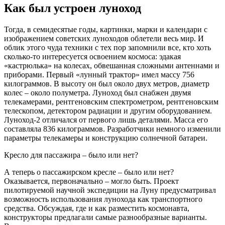
Как был устроен луноход
Тогда, в семидесятые годы, картинки, марки и календари с
изображением советских луноходов облетели весь мир. И
облик этого чуда техники с тех пор запомнили все, кто хоть
сколько-то интересуется освоением космоса: эдакая
«кастрюлька» на колесах, обвешанная сложными антеннами и
приборами. Первый «лунный трактор» имел массу 756
килограммов. В высоту он был около двух метров, диаметр
колес – около полуметра. Луноход был снабжен двумя
телекамерами, рентгеновским спектрометром, рентгеновским
телескопом, детектором радиации и другим оборудованием.
Луноход-2 отличался от первого лишь деталями. Масса его
составляла 836 килограммов. Разработчики немного изменили
параметры телекамеры и конструкцию солнечной батареи.
Кресло для пассажира – было или нет?
А теперь о пассажирском кресле – было или нет?
Оказывается, первоначально – могло быть. Проект
пилотируемой научной экспедиции на Луну предусматривал
возможность использования лунохода как транспортного
средства. Обсуждая, где и как разместить космонавта,
конструкторы предлагали самые разнообразные варианты.