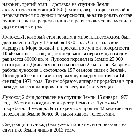
наконец, третий этап – доставка на спутник Земли
автоматических станций Е-8 (луноходов), которые способны
передвигаться по лунной поверхности, анализировать состав
лунного грунта, радиоактивное и рентгеновское излучение и
другие параметры.
Луноход-1, который стал первым в мире планетоходом, был
доставлен на Луну 17 ноября 1970 года. Он начал свой
маршрут в Море дождей, и проехал по лунной поверхности
10540 метров. Площадь, обследованная первым луноходом,
равняется 80000 кв. м. Луноход передал на Землю 25 000
фотографий. Двигался он со скоростью 2 км. в час. За время
работы лунохода-1 состоялось 157 сеансов связи с Землей.
Последний сеанс связи с первым луноходом состоялся 14
сентября 1971 года. Таким образом, аппарат проработал в три
раза дольше запланированного ресурса (три месяца).
Луноход-2 был доставлен на спутник Земли 15 января 1973
года. Местом посадки стал кратер Лемонье. Луноход-2
проработал 4 месяца. За это время он прошел 42 километра и
передал на Землю более 80 тысяч кадров телесъемки.
Следующий луноход был уже китайским, и он оказался на
спутнике Земли лишь в 2013 году.