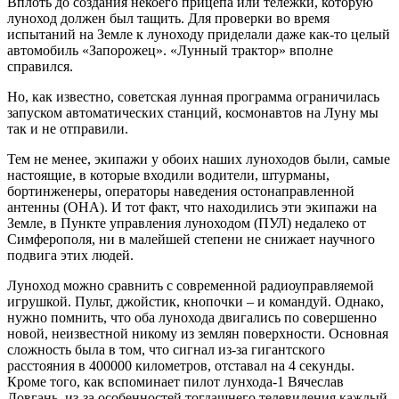
Вплоть до создания некоего прицепа или тележки, которую
луноход должен был тащить. Для проверки во время
испытаний на Земле к луноходу приделали даже как-то целый
автомобиль «Запорожец». «Лунный трактор» вполне
справился.
Но, как известно, советская лунная программа ограничилась
запуском автоматических станций, космонавтов на Луну мы
так и не отправили.
Тем не менее, экипажи у обоих наших луноходов были, самые
настоящие, в которые входили водители, штурманы,
бортинженеры, операторы наведения остонаправленной
антенны (ОНА). И тот факт, что находились эти экипажи на
Земле, в Пункте управления луноходом (ПУЛ) недалеко от
Симферополя, ни в малейшей степени не снижает научного
подвига этих людей.
Луноход можно сравнить с современной радиоуправляемой
игрушкой. Пульт, джойстик, кнопочки – и командуй. Однако,
нужно помнить, что оба лунохода двигались по совершенно
новой, неизвестной никому из землян поверхности. Основная
сложность была в том, что сигнал из-за гигантского
расстояния в 400000 километров, отставал на 4 секунды.
Кроме того, как вспоминает пилот лунхода-1 Вячеслав
Довгань, из-за особенностей тогдашнего телевидения каждый