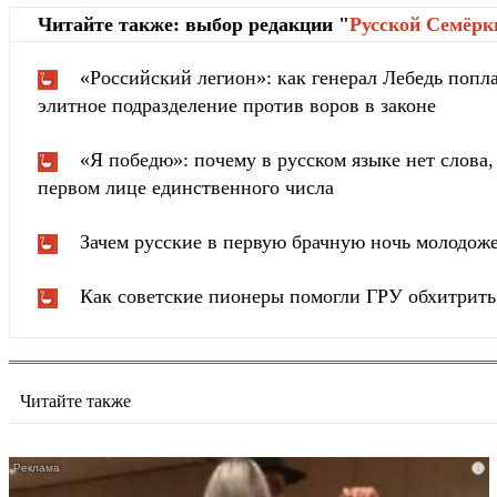
Читайте также: выбор редакции "
Русской Cемёрк
«Российский легион»: как генерал Лебедь попла
элитное подразделение против воров в законе
«Я победю»: почему в русском языке нет слова
первом лице единственного числа
Зачем русские в первую брачную ночь молодож
Как советские пионеры помогли ГРУ обхитрит
Читайте также
i