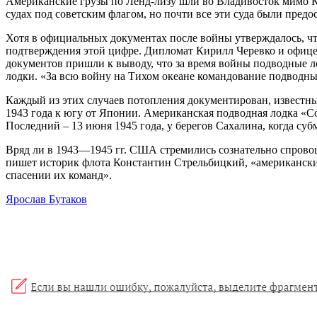
Американские грузы по Ленд-лизу шли во Владивосток мимо К
судах под советским флагом, но почти все эти суда были пред
Хотя в официальных документах после войны утверждалось, ч
подтверждения этой цифре. Дипломат Кирилл Черевко и офице
документов пришли к выводу, что за время войны подводные л
лодки. «За всю войну на Тихом океане командование подводных
Каждый из этих случаев потопления документирован, известн
1943 года к югу от Японии. Американская подводная лодка «
Последний – 13 июня 1945 года, у берегов Сахалина, когда су
Вряд ли в 1943—1945 гг. США стремились сознательно спровоц
пишет историк флота Константин Стрельбицкий, «американские 
спасении их команд».
Ярослав Бутаков