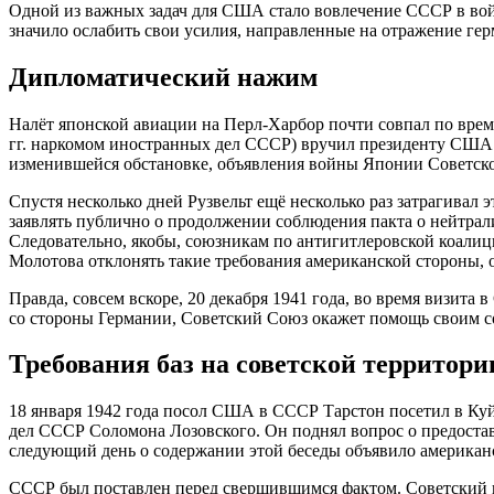
Одной из важных задач для США стало вовлечение СССР в войн
значило ослабить свои усилия, направленные на отражение гер
Дипломатический нажим
Налёт японской авиации на Перл-Харбор почти совпал по вре
гг. наркомом иностранных дел СССР) вручил президенту США Ф
изменившейся обстановке, объявления войны Японии Советск
Спустя несколько дней Рузвельт ещё несколько раз затрагива
заявлять публично о продолжении соблюдения пакта о нейтрали
Следовательно, якобы, союзникам по антигитлеровской коалиц
Молотова отклонять такие требования американской стороны, о
Правда, совсем вскоре, 20 декабря 1941 года, во время визит
со стороны Германии, Советский Союз окажет помощь своим со
Требования баз на советской территори
18 января 1942 года посол США в СССР Тарстон посетил в Куй
дел СССР Соломона Лозовского. Он поднял вопрос о предоста
следующий день о содержании этой беседы объявило американс
СССР был поставлен перед свершившимся фактом. Советский п