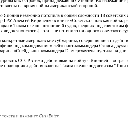
урильских островов, принадлежавших Японии. Во избежание вр
оставлены на время войны американской стороной.
то Япония незаконно потопила в общей сложности 18 советских 
р ГРУ Алексей Кириченко в книге «Советско-японская война: р
одки в Тихом океане потопили 6 судов, шедших под советским 
 лодок японского флота... не потопило ни одного советского су
ы конкретные американские субмарины, совершившие эти действ
Софиш» под командованием лейтенант-коммандера Сэндса двумя 
бмарина «Спейдфиш» коммандера Гермерсхаузена пустила на дно 
ировать СССР этими действиями на войну с Японией – острая н
подводники действовали на Тихом океане под девизом “Топи их 