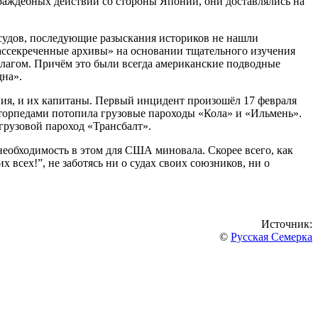
аждебных действий со стороны Японии, они доставлялись на
судов, последующие разыскания историков не нашли
ассекреченные архивы» на основании тщательного изучения
флагом. Причём это были всегда американские подводные
дна».
ия, и их капитаны. Первый инцидент произошёл 17 февраля
торпедами потопила грузовые пароходы «Кола» и «Ильмень».
грузовой пароход «Трансбалт».
еобходимость в этом для США миновала. Скорее всего, как
всех!”, не заботясь ни о судах своих союзников, ни о
Источник:
©
Русская Семерка