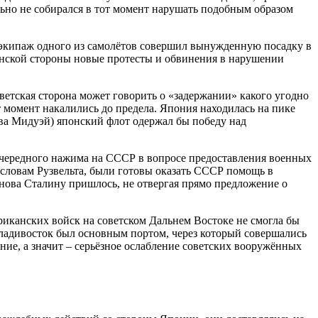
льно не собирался в тот момент нарушать подобным образом
 экипаж одного из самолётов совершил вынужденную посадку в
понской стороны новые протесты и обвинения в нарушении
ветская сторона может говорить о «задержании» какого угодно
т момент накалились до предела. Япония находилась на пике
ова Мидуэй) японский флот одержал бы победу над
 очередного нажима на СССР в вопросе предоставления военных
 словам Рузвельта, были готовы оказать СССР помощь в
ова Сталину пришлось, не отвергая прямо предложение о
ериканских войск на советском Дальнем Востоке не смогла бы
 Владивосток был основным портом, через который совершались
ние, а значит – серьёзное ослабление советских вооружённых