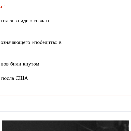
и
"
тился за идею создать
, означающего «победить» в
енов били кнутом
ь посла США