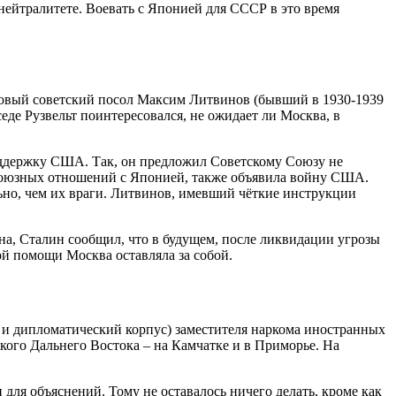
нейтралитете. Воевать с Японией для СССР в это время
 новый советский посол Максим Литвинов (бывший в 1930-1939
де Рузвельт поинтересовался, не ожидает ли Москва, в
поддержку США. Так, он предложил Советскому Союзу не
к союзных отношений с Японией, также объявила войну США.
ьно, чем их враги. Литвинов, имевший чёткие инструкции
на, Сталин сообщил, что в будущем, после ликвидации угрозы
й помощи Москва оставляла за собой.
 и дипломатический корпус) заместителя наркома иностранных
ого Дальнего Востока – на Камчатке и в Приморье. На
я объяснений. Тому не оставалось ничего делать, кроме как