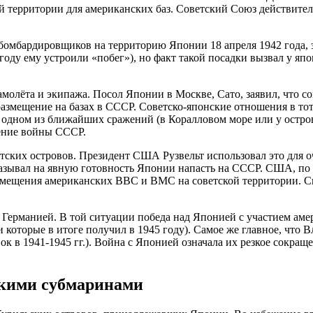
кой территории для американских баз. Советский Союз действите
 бомбардировщиков на территорию Японии 18 апреля 1942 года,
году ему устроили «побег»), но факт такой посадки вызвал у я
олёта и экипажа. Посол Японии в Москве, Сато, заявил, что со
 размещение на базах в СССР. Советско-японские отношения в то
 в одном из ближайших сражений (в Коралловом море или у остр
ение войны СССР.
еутских островов. Президент США Рузвельт использовал это для
указывал на явную готовность Японии напасть на СССР. США, по
змещения американских ВВС и ВМС на советской территории. Сн
с Германией. В той ситуации победа над Японией с участием ам
 которые в итоге получил в 1945 году). Самое же главное, что
к в 1941-1945 гг.). Война с Японией означала их резкое сокраще
скими субмаринами