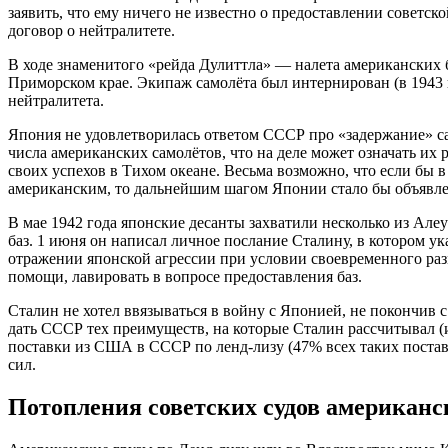
заявить, что ему ничего не известно о предоставлении советс
договор о нейтралитете.
В ходе знаменитого «рейда Дулиттла» — налета американских
Приморском крае. Экипаж самолёта был интернирован (в 1943 
нейтралитета.
Япония не удовлетворилась ответом СССР про «задержание» сам
числа американских самолётов, что на деле может означать их
своих успехов в Тихом океане. Весьма возможно, что если бы
американским, то дальнейшим шагом Японии стало бы объявл
В мае 1942 года японские десанты захватили несколько из Ал
баз. 1 июня он написал личное послание Сталину, в котором 
отражении японской агрессии при условии своевременного ра
помощи, лавировать в вопросе предоставления баз.
Сталин не хотел ввязываться в войну с Японией, не покончив 
дать СССР тех преимуществ, на которые Сталин рассчитывал (и
поставки из США в СССР по ленд-лизу (47% всех таких поставо
сил.
Потопления советских судов американ