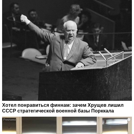
Хотел понравиться финнам: зачем Хрущев лишил
СССР стратегической военной базы Порккала
i