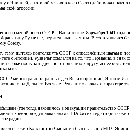
у с Японией, с которой у Советского Союза действовал пакт о 
манской агрессии.
мени со сменой посла СССР в Вашингтоне. 8 декабря 1941 года
ранклину Рузвельту верительные грамоты. В состоявшейся бесе
ому Союзу.
л эту тему, пытаясь подтолкнуть СССР к определённым шагам в 
тете с Японией. Рузвельт ссылался на то, что Германия, в зна
ии негоже поступать друг по отношению к другу менее обязател
тказался.
а в СССР министра иностранных дел Великобритании, Энтони Иде
юзникам на Дальнем Востоке. Решение о сроках и характере это
и
бышеве (где тогда находилось в эвакуации правительство СССР
влении военно-воздушным силам США баз на территории советск
кое радио.
осол в Токио Константин Сметанин был вызван в МИД Японии дл