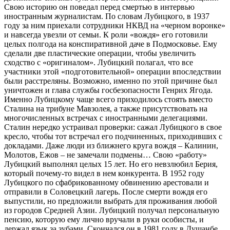
Свою историю он поведал перед смертью в интервью
иностранным журналистам. По словам Лубицкого, в 1937
году за ним приехали сотрудники НКВД на «черном воронке»
и навсегда увезли от семьи. К роли «вождя» его готовили
целых полгода на конспиративной даче в Подмосковье. Ему
сделали две пластические операции, чтобы увеличить
сходство с «оригиналом». Лубицкий полагал, что все
участники этой «подготовительной» операции впоследствии
были расстреляны. Возможно, именно по этой причине был
уничтожен и глава службы госбезопасности Генрих Ягода.
Именно Лубицкому чаще всего приходилось стоять вместо
Сталина на трибуне Мавзолея, а также присутствовать на
многочисленных встречах с иностранными делегациями.
Сталин нередко устраивал проверки: сажал Лубицкого в свое
кресло, чтобы тот встречал его подчиненных, приходивших с
докладами. Даже люди из ближнего круга вождя – Калинин,
Молотов, Ежов – не замечали подмены… Свою «работу»
Лубицкий выполнял целых 15 лет. Но его невзлюбил Берия,
который почему-то видел в нем конкурента. В 1952 году
Лубицкого по сфабрикованному обвинению арестовали и
отправили в Соловецкий лагерь. После смерти вождя его
выпустили, но предложили выбрать для проживания любой
из городов Средней Азии. Лубицкий получал персональную
пенсию, которую ему лично вручали в руки особисты, и
держал язык за зубами. Скончался он в 1981 году в Душанбе.