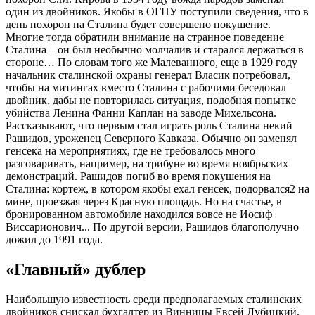
один из двойников. Якобы в ОГПУ поступили сведения, что в
день похорон на Сталина будет совершено покушение.
Многие тогда обратили внимание на странное поведение
Сталина – он был необычно молчалив и старался держаться в
стороне… По словам того же Малеванного, еще в 1929 году
начальник сталинской охраны генерал Власик потребовал,
чтобы на митингах вместо Сталина с рабочими беседовал
двойник, дабы не повторилась ситуация, подобная попытке
убийства Ленина Фанни Каплан на заводе Михельсона.
Рассказывают, что первым стал играть роль Сталина некий
Рашидов, уроженец Северного Кавказа. Обычно он заменял
генсека на мероприятиях, где не требовалось много
разговаривать, например, на трибуне во время ноябрьских
демонстраций. Рашидов погиб во время покушения на
Сталина: кортеж, в котором якобы ехал генсек, подорвался2 на
мине, проезжая через Красную площадь. Но на счастье, в
бронированном автомобиле находился вовсе не Иосиф
Виссарионович... По другой версии, Рашидов благополучно
дожил до 1991 года.
«Главный» дублер
Наибольшую известность среди предполагаемых сталинских
двойников снискал бухгалтер из Винницы Евсей Лубицкий.