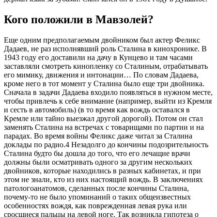
Кого положили в Мавзолей?
Еще одним предполагаемым двойником был актер Феликс
Дадаев, не раз исполнявший роль Сталина в кинохронике. В
1943 году его доставили на дачу в Кунцево и там часами
заставляли смотреть кинопленку со Сталиным, отрабатывать
его мимику, движения и интонации… По словам Дадаева,
кроме него в тот момент у Сталина было еще три двойника.
Сначала в задачи Дадаева входило появляться в нужном месте,
чтобы привлечь к себе внимание (например, выйти из Кремля
и сесть в автомобиль) (в то время как вождь оставался в
Кремле или тайно выезжал другой дорогой). Потом он стал
заменять Сталина на встречах с товарищами по партии и на
парадах. Во время войны Феликс даже читал за Сталина
доклады по радио.4 Незадолго до кончины подозрительность
Сталина будто бы дошла до того, что его лечащие врачи
должны были осматривать одного за другим нескольких
двойников, которые находились в разных кабинетах, и при
этом не знали, кто из них настоящий вождь. В заключениях
патологоанатомов, сделанных после кончины Сталина,
почему-то не было упоминаний о таких общеизвестных
особенностях вождя, как поврежденная левая рука или
сросшиеся пальцы на левой ноге. Так возникла гипотеза о