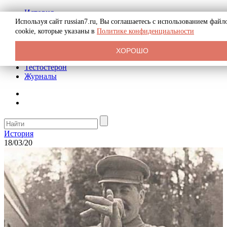
История
Биография
Используя сайт russian7.ru, Вы соглашаетесь с использованием файл
Криминал
cookie, которые указаны в
Политике конфиденциальности
Реклама на сайте
О сайте
ХОРОШО
Рекомендательные статьи
Тестостерон
Журналы
История
18/03/20