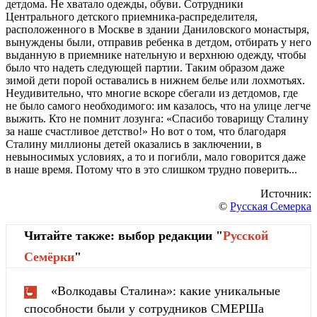
детдома. Не хватало одежды, обуви. Сотрудники
Центрального детского приемника-распределителя,
расположенного в Москве в здании Даниловского монастыря,
вынуждены были, отправив ребенка в детдом, отбирать у него
выданную в приемнике нательную и верхнюю одежду, чтобы
было что надеть следующей партии. Таким образом даже
зимой дети порой оставались в нижнем белье или лохмотьях.
Неудивительно, что многие вскоре сбегали из детдомов, где
не было самого необходимого: им казалось, что на улице легче
выжить. Кто не помнит лозунга: «Спасибо товарищу Сталину
за наше счастливое детство!» Но вот о том, что благодаря
Сталину миллионы детей оказались в заключении, в
невыносимых условиях, а то и погибли, мало говорится даже
в наше время. Потому что в это слишком трудно поверить...
Источник:
©
Русская Семерка
Читайте также: выбор редакции "
Русской
Cемёрки
"
«Волкодавы Сталина»: какие уникальные
способности были у сотрудников СМЕРШа