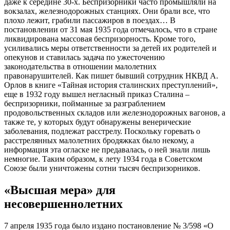
даже к середине 30-х. Беспризорники часто промышляли на
вокзалах, железнодорожных станциях. Они брали все, что
плохо лежит, грабили пассажиров в поездах… В
постановлении от 31 мая 1935 года отмечалось, что в стране
ликвидирована массовая беспризорность. Кроме того,
усиливались меры ответственности за детей их родителей и
опекунов и ставилась задача по ужесточению
законодательства в отношении малолетних
правонарушителей. Как пишет бывший сотрудник НКВД А.
Орлов в книге «Тайная история сталинских преступлений»,
еще в 1932 году вышел негласный приказ Сталина –
беспризорники, пойманные за разграблением
продовольственных складов или железнодорожных вагонов, а
также те, у которых будут обнаружены венерические
заболевания, подлежат расстрелу. Поскольку горевать о
расстрелянных малолетних бродяжках было некому, а
информация эта огласке не предавалась, о ней знали лишь
немногие. Таким образом, к лету 1934 года в Советском
Союзе были уничтожены сотни тысяч беспризорников.
«Высшая мера» для
несовершеннолетних
7 апреля 1935 года было издано постановление № 3/598 «О