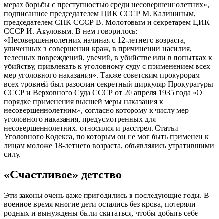
мерах борьбы с преступностью среди несовершеннолетних»,
подписанное председателем ЦИК СССР М. Калининым,
председателем СНК СССР В. Молотовым и секретарем ЦИК
СССР И. Акуловым. В нем говорилось:
«Несовершеннолетних начиная с 12-летнего возраста,
уличенных в совершении краж, в причинении насилия,
телесных повреждений, увечий, в убийстве или в попытках к
убийству, привлекать к уголовному суду с применением всех
мер уголовного наказания». Также советским прокурорам
всех уровней был разослан секретный циркуляр Прокуратуры
СССР и Верховного Суда СССР от 20 апреля 1935 года «О
порядке применения высшей меры наказания к
несовершеннолетним», согласно которому к числу мер
уголовного наказания, предусмотренных для
несовершеннолетних, относился и расстрел. Статьи
Уголовного Кодекса, по которым он не мог быть применен к
лицам моложе 18-летнего возраста, объявлялись утратившими
силу.
«Счастливое» детство
Эти законы очень даже пригодились в последующие годы. В
военное время многие дети остались без крова, потеряли
родных и вынуждены были скитаться, чтобы добыть себе