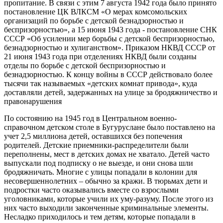
пропитание. В связи с этим 7 августа 1942 года было принято
постановление ЦК ВЛКСМ «О мерах комсомольских
организаций по борьбе с детской безнадзорностью и
беспризорностью», а 15 июня 1943 года - постановление СНК
СССР «Об усилении мер борьбы с детской беспризорностью,
безнадзорностью и хулиганством». Приказом НКВД СССР от
21 июня 1943 года при отделениях НКВД были созданы
отделы по борьбе с детской беспризорностью и
безнадзорностью. К концу войны в СССР действовало более
тысячи так называемых «детских комнат привода», куда
доставляли детей, задержанных на улице за бродяжничество и
правонарушения
По состоянию на 1945 год в Центральном военно-
справочном детском столе в Бугуруслане было поставлено на
учет 2,5 миллиона детей, оставшихся без попечения
родителей. Детские приемники-распределители были
переполнены, мест в детских домах не хватало. Детей часто
выпускали под подписку о не выезде, и они снова шли
бродяжничать. Многие с улицы попадали в колонии для
несовершеннолетних – обычно за кражи. В тюрьмах дети и
подростки часто оказывались вместе со взрослыми
уголовниками, которые учили их уму-разуму. После этого из
них часто выходили законченные криминальные элементы.
Несладко приходилось и тем детям, которые попадали в