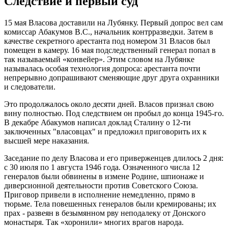
Следствие и первый суд
15 мая Власова доставили на Лубянку. Первый допрос вел сам
комиссар Абакумов В.С., начальник контрразведки. Затем в
качестве секретного арестанта под номером 31 Власов был
помещен в камеру. 16 мая подследственный генерал попал в
так называемый «конвейер». Этим словом на Лубянке
называлась особая технология допроса: арестанта почти
непрерывно допрашивают сменяющие друг друга охранники
и следователи.
Это продолжалось около десяти дней. Власов признал свою
вину полностью. Под следствием он пробыл до конца 1945-го.
В декабре Абакумов написал доклад Сталину о 12-ти
заключенных "власовцах" и предложил приговорить их к
высшей мере наказания.
Заседание по делу Власова и его приверженцев длилось 2 дня:
с 30 июля по 1 августа 1946 года. Означенного числа 12
генералов были обвинены в измене Родине, шпионаже и
диверсионной деятельности против Советского Союза.
Приговор привели в исполнение немедленно, прямо в
тюрьме. Тела повешенных генералов были кремированы; их
прах - развеян в безымянном рву неподалеку от Донского
монастыря. Так «хоронили» многих врагов народа.