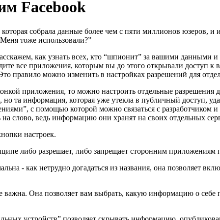
шим Facebook
 которая собрала данные более чем с пяти миллионов юзеров, и 
 Меня тоже использовали?”
сскажем, как узнать всех, кто “шпионит” за вашими данными и к
дите все приложения, которым вы до этого открывали доступ к
. Это правило можно изменить в настройках разрешений для отд
 иконкой приложения, то можно настроить отдельные разрешени
 но та информация, которая уже утекла в публичный доступ, удал
иями”, с помощью которой можно связаться с разработчиком и 
ь на слово, ведь информацию они хранят на своих отдельных сер
кнопки настроек.
нципе либо разрешает, либо запрещает сторонним приложениям 
альна - как нетрудно догадаться из названия, она позволяет 
 важна. Она позволяет вам выбрать, какую информацию о себе п
ильных устройств” позволяет скрывать информацию, опубликован