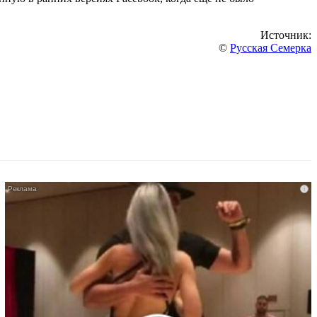
Источник:
©
Русская Семерка
i