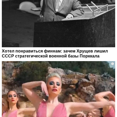
Хотел понравиться финнам: зачем Хрущев лишил
СССР стратегической военной базы Порккала
i