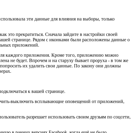
использовала эти данные для влияния на выборы, только
ак это прекратиться. Сначала зайдите в настройки своей
 вашей странице. Рядом с иконками были расположены данные о
ельных приложений.
я для каждого приложения. Кроме того, приложению можно
ена не будет. Впрочем и на старуху бывает проруха - в том же
попросить их удалить свои данные. По закону они должны
верах.
подключаться к вашей странице.
включить-выключить всплывающие оповещений от приложений,
ользователь разрешает использовать своим друзьям по соцсети,
ную в ранних версиях Facebook, когда ещё не было