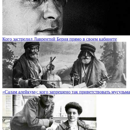
Кого застрелил Лаврентий Берия прямо в своем кабинете
«Салам алейкум»: кого запрещено так приветствовать мусульм