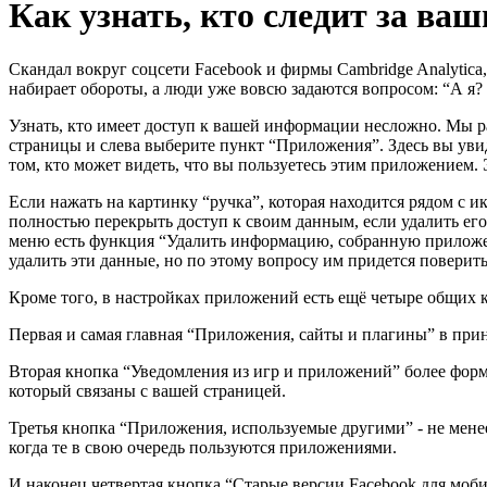
Как узнать, кто следит за ва
Скандал вокруг соцсети Facebook и фирмы Cambridge Analytica,
набирает обороты, а люди уже вовсю задаются вопросом: “А я?
Узнать, кто имеет доступ к вашей информации несложно. Мы ра
страницы и слева выберите пункт “Приложения”. Здесь вы уви
том, кто может видеть, что вы пользуетесь этим приложением
Если нажать на картинку “ручка”, которая находится рядом с
полностью перекрыть доступ к своим данным, если удалить его,
меню есть функция “Удалить информацию, собранную приложен
удалить эти данные, но по этому вопросу им придется поверит
Кроме того, в настройках приложений есть ещё четыре общих 
Первая и самая главная “Приложения, сайты и плагины” в при
Вторая кнопка “Уведомления из игр и приложений” более форм
который связаны с вашей страницей.
Третья кнопка “Приложения, используемые другими” - не менее
когда те в свою очередь пользуются приложениями.
И наконец четвертая кнопка “Старые версии Facebook для моб