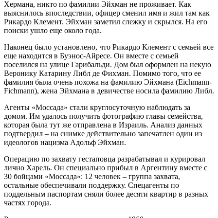
Хермана, никто по фамилии Эйхман не проживает. Как
выяснилось впоследствии, офицер сменил имя и жил там как
Рикардо Клемент. Эйхман заметил слежку и скрылся. На его
поиски ушло еще около года.
Наконец было установлено, что Рикардо Клемент с семьей все
еще находится в Буэнос-Айресе. Он вместе с семьей
поселился на улице Гарибальди. Дом был оформлен на некую
Веронику Катарину Либл де Фихман. Помимо того, что ее
фамилия была очень похожа на фамилию Эйхмана (Eichmann-
Fichmann), жена Эйхмана в девичестве носила фамилию Либл.
Агенты «Моссада» стали круглосуточную наблюдать за
домом. Им удалось получить фотографию главы семейства,
которая была тут же отправлена в Израиль. Анализ данных
подтвердил – на снимке действительно запечатлен один из
идеологов нацизма Адольф Эйхман.
Операцию по захвату гестаповца разрабатывал и курировал
лично Харель. Он специально прибыл в Аргентину вместе с
30 бойцами «Моссада»: 12 человек – группа захвата,
остальные обеспечивали поддержку. Спецагенты по
поддельным паспортам сняли более десяти квартир в разных
частях города.