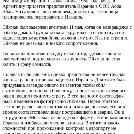
Реализация операции началась в мае 1960 года, когда в
Аргентину прилетел представитель Израиля в ООН Абба
Эбан. На самолете, доставившем дипломата, гестаповца
планировалось переправить в Израиль.
Эйхман был задержан агентами 11 мая, когда он возвращался с
работы домой. Группа захвата скрутила его и запихнула на
заднее сиденье автомобиля, заклеив ему рот. Как ни странно,
Эйхман не оказывал никакого сопротивления.
Гестаповца привезли на одну из квартир, где моссадовцы
окончательно подтвердили его личность. Эйхман не стал
юлить и сразу сознался.
Полдела было сделано, однако предстояла не менее трудная
часть – транспортировка нациста в Израиль. Для этого была
придумана легенда: одного из агентов якобы сбил
автомобиль, он попал в больницу, а после того, как немного
окреп, решил покинуть страну. В его паспорте фотография
была изменена на фотографию Эйхмана. Перед отлетом
гестаповцу сделали укол транквилизатора, поэтому его вид
вполне соответствовал виду пострадавшего в аварии. Он и
сотрудники «Моссада» были одеты в форму летной компании
Израиля и изображали членов экипажа. В итоге никаких
сложностей при прохождении контроля в аэропорту не
возникло, и нацистского офицера погрузили в самолет.