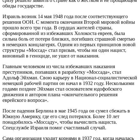
сразу решило заявить о стране как о жестком и не прощающем
обиды государстве.
Израиль возник 14 мая 1948 года после соответствующего
решения ООН. С момента окончания Второй мировой войны
прошло всего три года. В сердцах жителей страны,
сформированной из избежавших Холокоста евреев, была
сильна боль от потери близких, погибших страшной смертью
в немецких концлагерях. Одним из первых принципов новой
структуры «Моссад» стал призыв, чтобы ни один нацист,
виновный в геноциде, не ушел от наказания.
Главным человеком из числа избежавших наказания
преступников, попавших в разработку «Моссада», стал
Адольф Эйхман. Свою карьеру в Национал-социалистической
немецкой рабочей партии он начал в 1932 году. Несколькими
годами позднее Эйхман стал основателем юдофобского
движения и автором плана «окончательного решения
еврейского вопроса».
После падения Берлина в мае 1945 года он сумел сбежать в
Южную Америку, где его след потерялся. Более 10 лет
понадобилось «Моссаду», чтобы вычислить нациста.
Спецслужбе Израиля помог счастливый случай.
Сама организация уходит корнями в 1937 год, когда началась