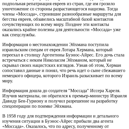
подпольная репатриация евреев из стран, где им грозило
уничтожение со стороны разрастающегося нацизма. Тогда
члены «Моссада», строившие разнообразные маршруты для
бегства евреев, обзавелись масштабной базой контактов
сочувствующих по всему миру. Позднее эти контакты
оказались крайне полезны для деятельности «Моссада» уже
как спецслужбы.
Информация о местонахождении Эйхмана поступила
израильским спецам от еврея Лотара Хермана, который
переехал в столицу Аргентины Буэнос-Айрес. Его дочь стала
встречаться с неким Николасом Эйхманом, который не
скрывал своих нацистских взглядов. Узнав об этом, Херман
сопоставил данные и понял, что речь идет о сыне сбежавшего
немецкого офицера, которого Израиль разыскивает по всему
миру.
Информация дошла до создателя "Моссада" Иссера Хареля.
Изучив материалы, он обратился к премьер-министру Израиля
Давиду Бен-Гуриону и получил разрешение на разработку
спецоперации по поимке Эйхмана.
В 1958 году для подтверждения информации и детального
изучения ситуации в Буэнос-Айрес прибыли два агента
«Моссада». Оказалось, что по адресу, полученному от