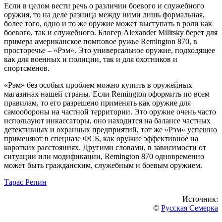
Если в целом вести речь о различии боевого и служебного
оружия, то на деле разница между ними лишь формальная,
более того, одно и то же оружие может выступать в роли как
боевого, так и служебного. Блогер Alexander Militsky берет для
примера американское помповое ружье Remington 870, в
просторечье – «Рэм». Это универсальное оружие, подходящее
как для военных и полиции, так и для охотников и
спортсменов.
«Рэм» без особых проблем можно купить в оружейных
магазинах нашей страны. Если Remington оформить по всем
правилам, то его разрешено применять как оружие для
самообороны на частной территории. Это оружие очень часто
используют инкассаторы, оно находится на балансе частных
детективных и охранных предприятий, тот же «Рэм» успешно
применяют в спецназе ФСБ, как оружие эффективное на
коротких расстояниях. Другими словами, в зависимости от
ситуации или модификации, Remington 870 одновременно
может быть гражданским, служебным и боевым оружием.
Тарас Репин
Источник:
©
Русская Семерка