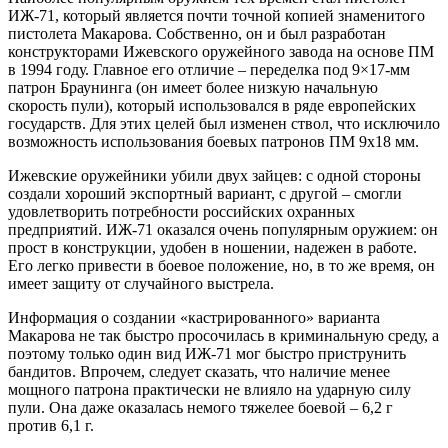
ИЖ-71, который является почти точной копией знаменитого
пистолета Макарова. Собственно, он и был разработан
конструкторами Ижевского оружейного завода на основе ПМ
в 1994 году. Главное его отличие – переделка под 9×17-мм
патрон Браунинга (он имеет более низкую начальную
скорость пули), который использовался в ряде европейских
государств. Для этих целей был изменен ствол, что исключило
возможность использования боевых патронов ПМ 9х18 мм.
Ижевские оружейники убили двух зайцев: с одной стороны
создали хороший экспортный вариант, с другой – смогли
удовлетворить потребности российских охранных
предприятий. ИЖ-71 оказался очень популярным оружием: он
прост в конструкции, удобен в ношении, надежен в работе.
Его легко привести в боевое положение, но, в то же время, он
имеет защиту от случайного выстрела.
Информация о создании «кастрированного» варианта
Макарова не так быстро просочилась в криминальную среду, а
поэтому только один вид ИЖ-71 мог быстро приструнить
бандитов. Впрочем, следует сказать, что наличие менее
мощного патрона практически не влияло на ударную силу
пули. Она даже оказалась немого тяжелее боевой – 6,2 г
против 6,1 г.