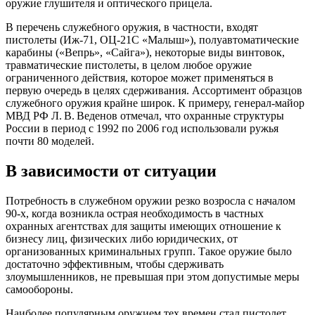
оружие глушителя и оптического прицела.
В перечень служебного оружия, в частности, входят
пистолеты (Иж-71, ОЦ-21С «Малыш»), полуавтоматические
карабины («Вепрь», «Сайга»), некоторые виды винтовок,
травматические пистолеты, в целом любое оружие
ограниченного действия, которое может применяться в
первую очередь в целях сдерживания. Ассортимент образцов
служебного оружия крайне широк. К примеру, генерал-майор
МВД РФ Л. В. Веденов отмечал, что охранные структуры
России в период с 1992 по 2006 год использовали ружья
почти 80 моделей.
В зависимости от ситуации
Потребность в служебном оружии резко возросла с началом
90-х, когда возникла острая необходимость в частных
охранных агентствах для защиты имеющих отношение к
бизнесу лиц, физических либо юридических, от
организованных криминальных групп. Такое оружие было
достаточно эффективным, чтобы сдерживать
злоумышленников, не превышая при этом допустимые меры
самообороны.
Наиболее популярным оружием тех времен стал пистолет