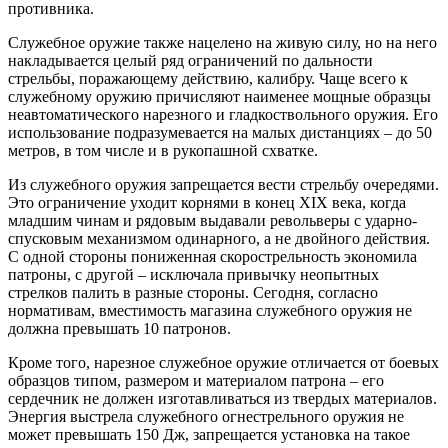
противника.
Служебное оружие также нацелено на живую силу, но на него
накладывается целый ряд ограничений по дальности
стрельбы, поражающему действию, калибру. Чаще всего к
служебному оружию причисляют наименее мощные образцы
неавтоматического нарезного и гладкоствольного оружия. Его
использование подразумевается на малых дистанциях – до 50
метров, в том числе и в рукопашной схватке.
Из служебного оружия запрещается вести стрельбу очередями.
Это ограничение уходит корнями в конец XIX века, когда
младшим чинам и рядовым выдавали револьверы с ударно-
спусковым механизмом одинарного, а не двойного действия.
С одной стороны пониженная скорострельность экономила
патроны, с другой – исключала привычку неопытных
стрелков палить в разные стороны. Сегодня, согласно
нормативам, вместимость магазина служебного оружия не
должна превышать 10 патронов.
Кроме того, нарезное служебное оружие отличается от боевых
образцов типом, размером и материалом патрона – его
сердечник не должен изготавливаться из твердых материалов.
Энергия выстрела служебного огнестрельного оружия не
может превышать 150 Дж, запрещается установка на такое