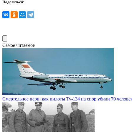
Поделиться:
Самое читаемое
Смертельное пари: как пилоты Ty-134 на спор убили 70 челове