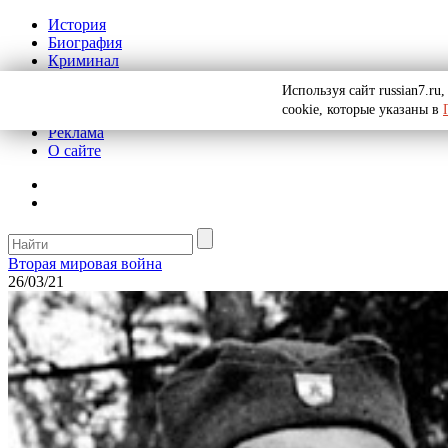
История
Биография
Криминал
СССР
Используя сайт russian7.r
Тайны
cookie, которые указаны в
Рекомендации
Реклама
О сайте
Вторая мировая война
26/03/21