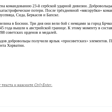
ена командованию 23-й сербской ударной дивизии. Добровольцы
катастрофические потери. После трёхдневной «мясорубки» коман
усевяца, Сида, Беркасов и Бапске.
елина в Боснии. Три дня они вели бой с немцами за город Брчк
945 года вышли к австрийской границе. К этому моменту в соста
88 советских орденов и медалей.
годов добровольцы получили ярлык «просоветских» элементов. 
ента Хорватии.