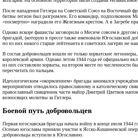
Болгария. На основной территории были созданы Независимое 
После нападения Гитлера на Советский Союз на Восточный фр
битвы легион был разгромлен. Его командир, подполковник Мар
«посмертно» наградили его Железным крестом. А в Загребе пр
Однако вскоре фашисты заговорили о Месиче совсем в другом 
бригадой, (которую в прессе также именовали Югославской доб
но из них никого старше лейтенанта в советских лагерях не на
В состав добровольцев вошли не только хорватские легионеры
королевской армии. Однако летом 1944 года её официально вк
из них составляли хорваты, на втором месте по численности 
пересчитать по пальцам.
Идеологическим «окормлением» бригады занимался учреждённый
мероприятиях отводилось православному и католическому свя
православный священник части майор Дмитрий Цветков напомни
возносящих молитвы за Гитлера.
Боевой путь добровольцев
Первая югославская бригада начала войну в конце июля 1944 го
Осенью югославы приняли участие в Ясско-Кишиневской операц
добровольцы вступили в Югославию.