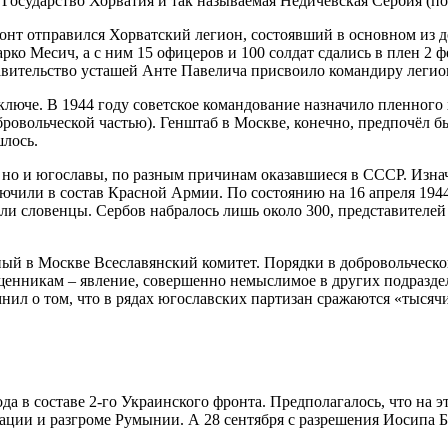
Государство Хорватия и так называемая Недичевская Сербия (по
онт отправился Хорватский легион, состоявший в основном из 
ко Месич, а с ним 15 офицеров и 100 солдат сдались в плен 2 
авительство усташей Анте Павелича присвоило командиру легион
ключе. В 1944 году советское командование назначило пленног
ровольческой частью). Генштаб в Москве, конечно, предпочёл бы
шлось.
, но и югославы, по разным причинам оказавшиеся в СССР. Изна
лючили в состав Красной Армии. По состоянию на 16 апреля 194
были словенцы. Сербов набралось лишь около 300, представител
 в Москве Всеславянский комитет. Порядки в добровольческой 
щенникам – явление, совершенно немыслимое в других подразд
л о том, что в рядах югославских партизан сражаются «тысячи 
да в составе 2-го Украинского фронта. Предполагалось, что на 
ии и разгроме Румынии. А 28 сентября с разрешения Иосипа Бро