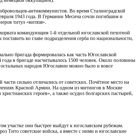
д немецкой оккупацией).
добровольцев-антикоммунистов. Во время Сталинградской
февраля 1943 года. В Германии Месича сочли погибшим и
еров титул «витязя».
о хорвата командующим 1-й отдельной югославской пехотной
 поставить во главе подразделения серба по национальности,
чально бригада формировалась как часть Югославской
4 года в бригаде насчитывалось 1500 человек. Около половины
ей остальных народов Югославии можно было и вовсе
части сильно отличались от советских. Почётное место на
елениях Красной Армии. На одном из митингов в Москве
христианских героев», а также осудил болгарских пастырей,
этом участке они быстрее выйдут к югославским рубежам.
з Тито советские войска, а вместе с ними и югославские