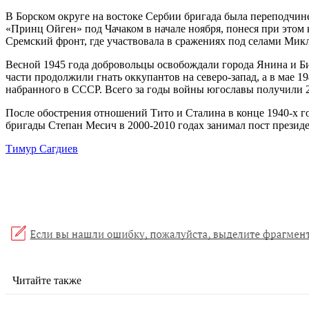
В Борском округе на востоке Сербии бригада была переподчин
«Принц Ойген» под Чачаком в начале ноября, понеся при этом 
Сремский фронт, где участвовала в сражениях под селами Микл
Весной 1945 года добровольцы освобождали города Янина и Би
части продолжили гнать оккупантов на северо-запад, а в мае 1
набранного в СССР. Всего за годы войны югославы получили 2
После обострения отношений Тито и Сталина в конце 1940-х 
бригады Степан Месич в 2000-2010 годах занимал пост презид
Тимур Сагдиев
Читайте также