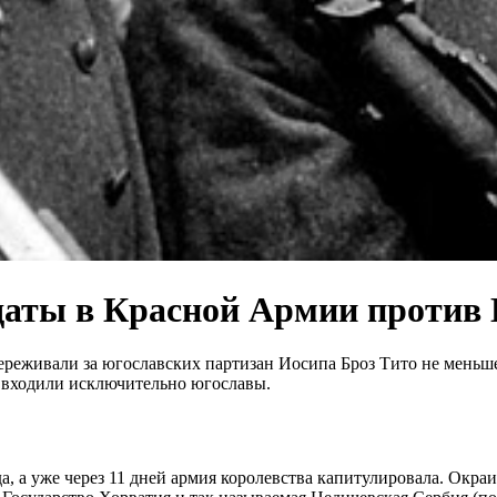
даты в Красной Армии против 
еживали за югославских партизан Иосипа Броз Тито не меньше, 
 входили исключительно югославы.
а, а уже через 11 дней армия королевства капитулировала. Окр