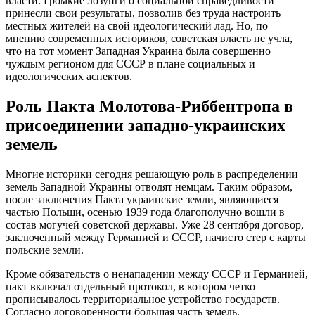
власти. Громкие лозунги о социальной справедливости
принесли свои результаты, позволив без труда настроить
местных жителей на свой идеологический лад. Но, по
мнению современных историков, советская власть не учла,
что на тот момент Западная Украина была совершенно
чуждым регионом для СССР в плане социальных и
идеологических аспектов.
Роль Пакта Молотова-Риббентропа в
присоединении западно-украинских
земель
Многие историки сегодня решающую роль в распределении
земель Западной Украины отводят немцам. Таким образом,
после заключения Пакта украинские земли, являющиеся
частью Польши, осенью 1939 года благополучно вошли в
состав могучей советской державы. Уже 28 сентября договор,
заключенный между Германией и СССР, начисто стер с карты
польские земли.
Кроме обязательств о ненападении между СССР и Германией,
пакт включал отдельный протокол, в котором четко
прописывалось территориальное устройство государств.
Согласно договоренности большая часть земель,