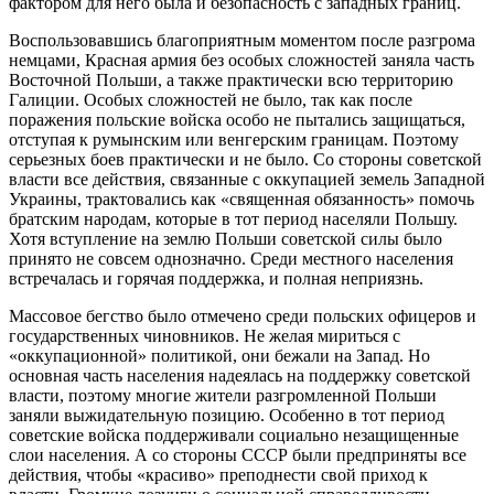
фактором для него была и безопасность с западных границ.
Воспользовавшись благоприятным моментом после разгрома
немцами, Красная армия без особых сложностей заняла часть
Восточной Польши, а также практически всю территорию
Галиции. Особых сложностей не было, так как после
поражения польские войска особо не пытались защищаться,
отступая к румынским или венгерским границам. Поэтому
серьезных боев практически и не было. Со стороны советской
власти все действия, связанные с оккупацией земель Западной
Украины, трактовались как «священная обязанность» помочь
братским народам, которые в тот период населяли Польшу.
Хотя вступление на землю Польши советской силы было
принято не совсем однозначно. Среди местного населения
встречалась и горячая поддержка, и полная неприязнь.
Массовое бегство было отмечено среди польских офицеров и
государственных чиновников. Не желая мириться с
«оккупационной» политикой, они бежали на Запад. Но
основная часть населения надеялась на поддержку советской
власти, поэтому многие жители разгромленной Польши
заняли выжидательную позицию. Особенно в тот период
советские войска поддерживали социально незащищенные
слои населения. А со стороны СССР были предприняты все
действия, чтобы «красиво» преподнести свой приход к