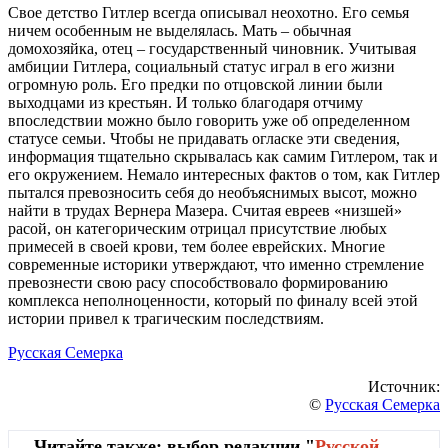
Свое детство Гитлер всегда описывал неохотно. Его семья
ничем особенным не выделялась. Мать – обычная
домохозяйка, отец – государственный чиновник. Учитывая
амбиции Гитлера, социальный статус играл в его жизни
огромную роль. Его предки по отцовской линии были
выходцами из крестьян. И только благодаря отчиму
впоследствии можно было говорить уже об определенном
статусе семьи. Чтобы не придавать огласке эти сведения,
информация тщательно скрывалась как самим Гитлером, так и
его окружением. Немало интересных фактов о том, как Гитлер
пытался превозносить себя до необъяснимых высот, можно
найти в трудах Вернера Мазера. Считая евреев «низшей»
расой, он категорическим отрицал присутствие любых
примесей в своей крови, тем более еврейских. Многие
современные историки утверждают, что именно стремление
превознести свою расу способствовало формированию
комплекса неполноценности, который по финалу всей этой
истории привел к трагическим последствиям.
Русская Семерка
Источник:
©
Русская Семерка
Читайте также: выбор редакции "
Русской