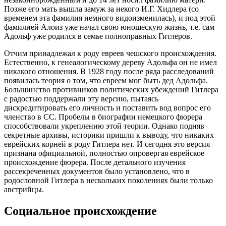
Позже его мать вышла замуж за некого И.Г. Хидлера (со
временем эта фамилия немного видоизменилась), и под этой
фамилией Алоиз уже начал свою юношескую жизнь, т.е. сам
Адольф уже родился в семье полноправных Гитлеров.
Отчим принадлежал к роду евреев чешского происхождения.
Естественно, к генеалогическому дереву Адольфа он не имел
никакого отношения. В 1928 году после ряда расследований
появилась теория о том, что евреем мог быть дед Адольфа.
Большинство противников политических убеждений Гитлера
с радостью поддержали эту версию, пытаясь
дискредитировать его личность и поставить вод вопрос его
членство в СС. Пробелы в биографии немецкого фюрера
способствовали укреплению этой теории. Однако подняв
секретные архивы, историки пришли к выводу, что никаких
еврейских корней в роду Гитлера нет. И сегодня это версия
признана официальной, полностью опровергая еврейское
происхождение фюрера. После детального изучения
рассекреченных документов было установлено, что в
родословной Гитлера в нескольких поколениях были только
австрийцы.
Социальное происхождение