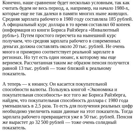
Конечно, наше сравнение будет несколько условным, так как
считать будем не весь период, а, например, на начало 1980-х,
которые еще не так далеки в памяти многих ныне живущих.
Средняя зарплата рабочего в 1980 году составляла 185 рублей.
А официальный курс доллара в то время составлял 60 копеек
(информация из книги Бориса Райзберга «Инвалютный
рубль»). Путем простого пересчета на нынешний курс
получаем, что средняя зарплата рабочего в современных
деньгах должна составлять около 20 тыс. рублей. Не очень
много и примерно соответствует реальной зарплате в
регионах. Но тут есть один нюанс, к которому мы еще
вернемся. Рассчитанная таким же образом пенсия получится
равной 13 тыс. рублей — тоже близкий к реальному
показатель.
А теперь — к нюансу. Он касается покупательной
способности валюты. Пользуясь книгой «Экономика и
покупательная способность» все того же Бориса Райзберга,
найдем, что покупательная способность доллара с 1980 года
уменьшилась в 2,5 раза. То есть для получения реальных цифр
необходимо увеличить наши данные на этот показатель. Тогда
зарплата рабочего превращается уже в 50 тыс. рублей. Пенсия
же вырастет до 32 500 рублей — тоже очень солидный
показатель.