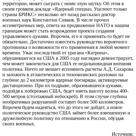
территории, может сыграть с ними злую шутку. Об этом в
своем громком докладе «Ядерный спецназ. Уцелеют только
страны БРИКС» несколько лет назад рассказал доктор
военных наук Константин Сивков. В числе прочих
ассиметричных мер, ответа на продвижение НАТО к нашим
границам может стать возрождение проекта создания
управляемого цунами. Впрочем, его и применять-то будет не
обязательно. Достаточно известить руководство вероятного
противника о возможности его применения в любой момент
времени. Ужас последствий от урагана «Катрина»,
обрушившегося на США в 2005 году наглядно демонстрирует,
чем может закончиться для США ее недальновидная внешняя
политика. Ничто не мешает вспомнить расчеты А.Д. Сахарова
и заложить в атлантических и тихоокеанских разломах на
глубине до 2 километров ядерные боезаряды, активируемые
дистанционно. При их подрыве, образовавшееся цунами,
подойдя к побережью США, будет иметь высоту волны 400-
500 метров (стоэтажный небоскреб). В этом случае глубина
необратимых разрушений составит более 500 километров.
Впрочем будем надеяться, что до этого не дойдет, а новое
политическое руководство США займет более взвешенную и
дружелюбную политику по отношению к России, обуздав
своих военных.
Источник: