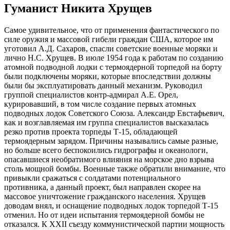
Гуманист Никита Хрущев
Самое удивительное, что от применения фантастического по
силе оружия и массовой гибели граждан США, которое им
уготовил А.Д. Сахаров, спасли советские военные моряки и
лично Н.С. Хрущев. В июле 1954 года к работам по созданию
атомной подводной лодки с термоядерной торпедой на борту
были подключены моряки, которые впоследствии должны
были бы эксплуатировать данный механизм. Руководил
группой специалистов контр-адмирал А.Е. Орел,
курировавший, в том числе создание первых атомных
подводных лодок Советского Союза. Александр Евстафьевич,
как и возглавляемая им группа специалистов высказалась
резко против проекта торпеды Т-15, обладающей
термоядерным зарядом. Причины назывались самые разные,
но больше всего беспокоились гидрографы и океанологи,
опасавшиеся необратимого влияния на морское дно взрыва
столь мощной бомбы. Военные также обратили внимание, что
привыкли сражаться с солдатами потенциального
противника, а данный проект, был направлен скорее на
массовое уничтожение гражданского населения. Хрущев
доводам внял, и оснащение подводных лодок торпедой Т-15
отменил. Но от идеи испытания термоядерной бомбы не
отказался. К XXII съезду коммунистической партии мощность