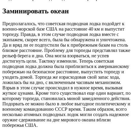
Заминировать океан
Предполагалось, что советская подводная лодка подойдет к
военно-морской базе США на расстояние 40 км и выпустит
торпеду. Правда, в этом случае подводная лодка вместе с
экипажем, скорее всего, была бы обнаружена и уничтожена.
Да и вряд ли ее подпустили бы к прибрежным базам на столь
близкое расстояние. Проблему для торпеды представлял также
рельеф берега и дна. Она могла взорваться, не успев
достигнуть цели. Тактику изменили. Теперь советская
подводная лодка должна была приблизиться к американскому
побережью на безопасное расстояние, выпустить торпеду и
уходить домой. Торпеда же израсходовав свой запас хода,
ложилась бы на дно, с включенным часовым механизмом.
Взрыв в этом случае происходил в нужное время, вызывая
жуткое цунами. Кроме того существовал еще один вариант, по
которому торпеда, становилась миной замедленного действия.
Подорвать ее можно было в любое выгодное политическому и
военному командованию СССР время. Таким образом, всего
несколько атомных подводных лодок могли создать надежное
оружие сдерживание на дне мирового океана вблизи
побережья США.