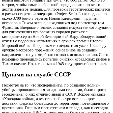
волны высотой тридцать три фута, что составляет около 10
метров, чтобы смыть небольшой город достаточно всего
десяти взрывов подряд. Для проверки теоретических расчетов
в рамках секретной операции «Project Seal» было подорвано
около 3700 бомб у берегов Новой Каледонии – группы
островов в Тихом океане, находящихся под протекторатом
Франции. Впервые о планах создания искусственного цунами
для уничтожения прибрежных городов рассказал
кинорежиссер из Новой Зеландии Рэй Вару, обнаруживший
отчеты о подобных испытаниях в архивах времен Второй
Мировой войны. По данным исследователя уже к 1944 году
оружие массового поражения, основанное на создании
направленного цунами, было готово к использованию. С его
помощью проводились попытки очистки коралловых рифов в
Тихом океане. Но, к счастью в 1945 году проект был закрыт.
Цунами на службе СССР
Несмотря на то, что эксперименты, по созданию волны-
убийцы, проводившиеся западными странами, были строго
засекречены, о них отлично знали в СССР. Вскоре началась
«Холодная война», а вместе с ней остро встал вопрос
доставки ядерных боезарядов до территории потенциального
противника. Главным препятствием в те годы, как и сегодня,
являлась система ПВО, которая могла сбить как самолет, так и