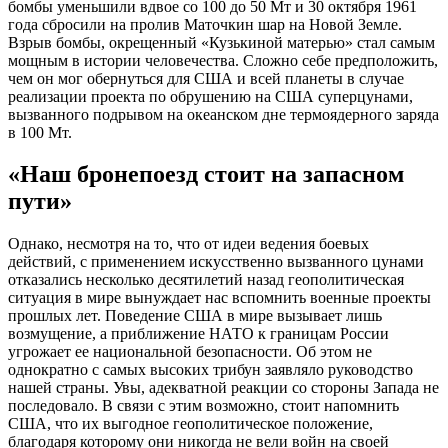
бомбы уменьшили вдвое со 100 до 50 Мт и 30 октября 1961
года сбросили на пролив Маточкин шар на Новой Земле.
Взрыв бомбы, окрещенный «Кузькиной матерью» стал самым
мощным в истории человечества. Сложно себе предположить,
чем он мог обернуться для США и всей планеты в случае
реализации проекта по обрушению на США суперцунами,
вызванного подрывом на океанском дне термоядерного заряда
в 100 Мт.
«Наш бронепоезд стоит на запасном
пути»
Однако, несмотря на то, что от идеи ведения боевых
действий, с применением искусственно вызванного цунами
отказались несколько десятилетий назад геополитическая
ситуация в мире вынуждает нас вспомнить военные проекты
прошлых лет. Поведение США в мире вызывает лишь
возмущение, а приближение НАТО к границам России
угрожает ее национальной безопасности. Об этом не
однократно с самых высоких трибун заявляло руководство
нашей страны. Увы, адекватной реакции со стороны Запада не
последовало. В связи с этим возможно, стоит напомнить
США, что их выгодное геополитическое положение,
благодаря которому они никогда не вели войн на своей