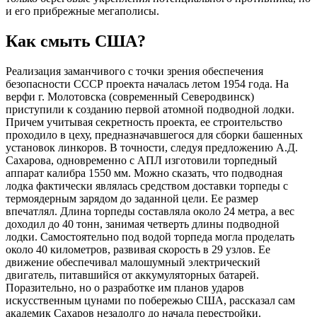
и его прибрежные мегаполисы.
Как смыть США?
Реализация заманчивого с точки зрения обеспечения
безопасности СССР проекта началась летом 1954 года. На
верфи г. Молотовска (современный Северодвинск)
приступили к созданию первой атомной подводной лодки.
Причем учитывая секретность проекта, ее строительство
проходило в цеху, предназначавшегося для сборки башенных
установок линкоров. В точности, следуя предложению А.Д.
Сахарова, одновременно с АПЛ изготовили торпедный
аппарат калибра 1550 мм. Можно сказать, что подводная
лодка фактически являлась средством доставки торпеды с
термоядерным зарядом до заданной цели. Ее размер
впечатлял. Длина торпеды составляла около 24 метра, а вес
доходил до 40 тонн, занимая четверть длины подводной
лодки. Самостоятельно под водой торпеда могла проделать
около 40 километров, развивая скорость в 29 узлов. Ее
движение обеспечивал малошумный электрический
двигатель, питавшийся от аккумуляторных батарей.
Поразительно, но о разработке им планов ударов
искусственным цунами по побережью США, рассказал сам
академик Сахаров незадолго до начала перестройки.