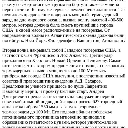
ракету со смертоносным грузом на борту, а также самолеты
перехватчики. К тому же терялся элемент неожиданности. Так
появилось предложение подорвать мощный термоядерный
заряд на дне мирового океана, вызвав волну высотой 400-500
метров, которая должна была смыть крупнейшие города
США, в своей массе расположенные на побережье. От
направленной волны из Атлантического океана должны были
погибнуть: Нью-Йорк, Филадельфия, Вашингтон, Аннаполис.
Вторая волна накрывала собой Западное побережье США, в
частности: Сан-Франциско и Лос-Анжелес. Третий удар
приходился на Хьюстон, Новый Орлеан и Пенсаколу. Самое
интересное, что автором предложения с помощью нескольких
термоядерных взрывов мощностью до 100 Мт смыть
прибрежные города США выступил, впоследствии известный
советский правозащитник академик А.Д. Сахаров.
Предложение ученого пришлось по душе Лаврентию
Павловичу Берии, и проекту был дан старт. Андрей
Дмитриевич предлагал поставить на вооружение первой
советской атомной подводной лодки проекта 627 торпедный
аппарат калибром 1550 мм для запуска торпеды с
термозарядом до 100 Мт. Его подрыв вблизи побережья
потенциального противника мгновенно приводил к
образованию гигантского цунами, которое уничтожало не
только береговые укрепления потенциального противника, но