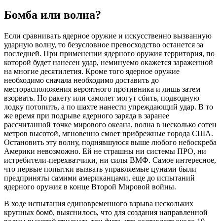
Бомба или волна?
Если сравнивать ядерное оружие и искусственно вызванную
ударную волну, то безусловное превосходство останется за
последней. При применении ядерного оружия территория, по
которой будет нанесен удар, неминуемо окажется зараженной
на многие десятилетия. Кроме того ядерное оружие
необходимо сначала необходимо доставить до
месторасположения вероятного противника и лишь затем
взорвать. Но ракету или самолет могут сбить, подводную
лодку потопить, а по шахте нанести упреждающий удар. В то
же время при подрыве ядерного заряда в заранее
рассчитанной точке мирового океана, волна в несколько сотен
метров высотой, мгновенно смоет прибрежные города США.
Остановить эту волну, поднявшуюся выше любого небоскреба
Америки невозможно. Ей не страшны ни системы ПРО, ни
истребители-перехватчики, ни силы ВМФ. Самое интересное,
что первые попытки вызвать управляемые цунами были
предприняты самими американцами, еще до испытаний
ядерного оружия в конце Второй Мировой войны.
В ходе испытания единовременного взрыва нескольких
крупных бомб, выяснилось, что для создания направленной