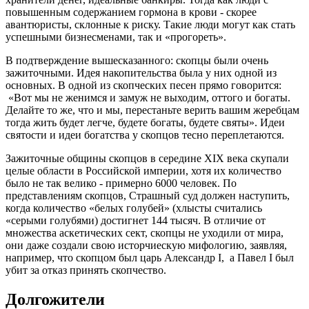
повышенным содержанием гормона в крови - скорее
авантюристы, склонные к риску. Такие люди могут как стать
успешными бизнесменами, так и «прогореть».
В подтверждение вышесказанного: скопцы были очень
зажиточными. Идея накопительства была у них одной из
основных. В одной из скопческих песен прямо говорится:
«Вот мы не женимся и замуж не выходим, оттого и богаты.
Делайте то же, что и мы, перестаньте верить вашим жеребцам
тогда жить будет легче, будете богаты, будете святы». Идеи
святости и идеи богатства у скопцов тесно переплетаются.
Зажиточные общины скопцов в середине XIX века скупали
целые области в Российской империи, хотя их количество
было не так велико - примерно 6000 человек. По
представлениям скопцов, Страшный суд должен наступить,
когда количество «белых голубей» (хлысты считались
«серыми голубями) достигнет 144 тысяч. В отличие от
множества аскетических сект, скопцы не уходили от мира,
они даже создали свою исторчиескую мифологию, заявляя,
например, что скопцом был царь Александр I, а Павел I был
убит за отказ принять скопчество.
Долгожители