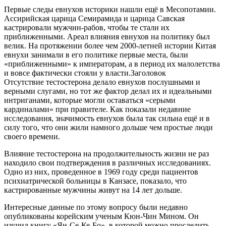
Первые следы евнухов историки нашли ещё в Месопотамии.
Ассирийская царица Семирамида и царица Савская
кастрировали мужчин-рабов, чтобы те стали их
приближенными. Ареал влияния евнухов на политику был
велик. На протяжении более чем 2000-летней истории Китая
евнухи занимали в его политике первые места, были
«приближенными» к императорам, а в период их малолетства
и вовсе фактически стояли у власти.Заголовок
Отсутствие тестостерона делало евнухов послушными и
верными слугами, но тот же фактор делал их и идеальными
интриганами, которые могли оставаться «серыми
кардиналами» при правителе. Как показали недавние
исследования, значимость евнухов была так сильна ещё и в
силу того, что они жили намного дольше чем простые люди
своего времени.
Влияние тестостерона на продолжительность жизни не раз
находило свои подтверждения в различных исследованиях.
Одно из них, проведенное в 1969 году среди пациентов
психиатрической больницы в Канзасе, показало, что
кастрированные мужчины живут на 14 лет дольше.
Интересные данные по этому вопросу были недавно
опубликованы корейским ученым Кюн-Чин Мином. Он
изучил книгу «Ян-Се-Ке-Бо», в которой можно проследить