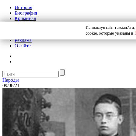
История
Биография
Криминал
СССР
Используя сайт russian7.r
Тайны
cookie, которые указаны в
Рекомендации
Реклама
О сайте
Народы
09/06/21