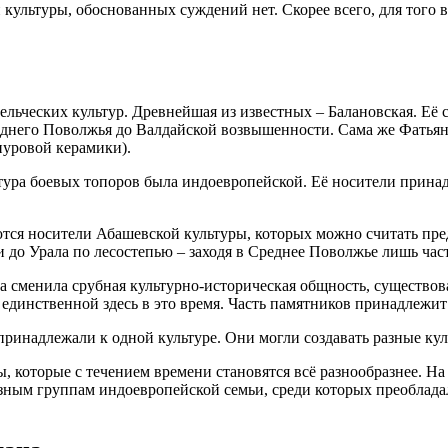
 культуры, обоснованных суждений нет. Скорее всего, для того
ельческих культур. Древнейшая из известных – Балановская. Её
Среднего Поволжья до Валдайской возвышенности. Сама же Фатья
нуровой керамики).
тура боевых топоров была индоевропейской. Её носители прина
ются носители Абашевской культуры, которых можно считать пр
и до Урала по лесостепью – заходя в Среднее Поволжье лишь час
сменила срубная культурно-историческая общность, существовав
единственной здесь в это время. Часть памятников принадлежит
 принадлежали к одной культуре. Они могли создавать разные ку
которые с течением времени становятся всё разнообразнее. На пр
разным группам индоевропейской семьи, среди которых преобла