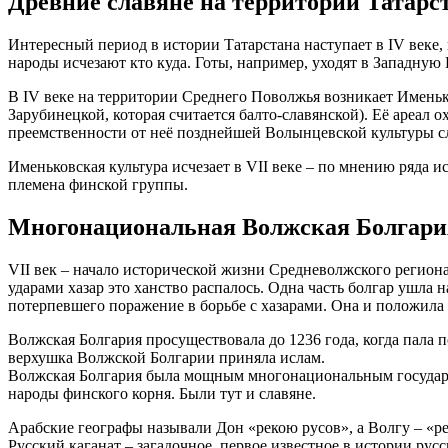
Древние славяне на территории Татарс
Интересный период в истории Татарстана наступает в IV веке,
народы исчезают кто куда. Готы, например, уходят в Западную
В IV веке на территории Среднего Поволжья возникает Именьк
Зарубинецкой, которая считается балто-славянской). Её ареал
преемственности от неё позднейшей Волынцевской культуры сл
Именьковская культура исчезает в VII веке – по мнению ряда и
племена финской группы.
Многонациональная Волжская Болгари
VII век – начало исторической жизни Средневолжского региона
ударами хазар это ханство распалось. Одна часть болгар ушла 
потерпевшего поражение в борьбе с хазарами. Она и положила
Волжская Болгария просуществовала до 1236 года, когда пала 
верхушка Волжской Болгарии приняла ислам.
Волжская Болгария была мощным многонациональным государст
народы финского корня. Были тут и славяне.
Арабские географы называли Дон «рекою русов», а Волгу – «ре
Русский каганат – загадочное, первое известное в истории рус