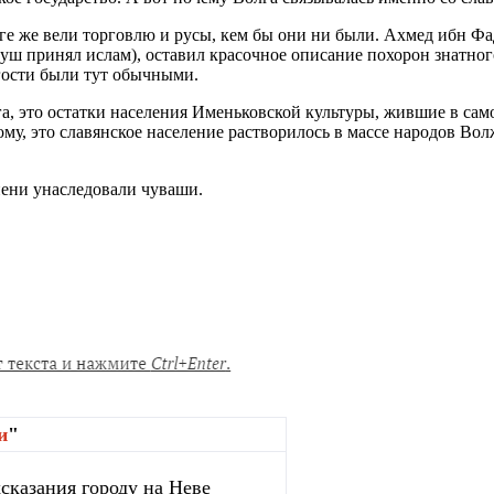
е же вели торговлю и русы, кем бы они ни были. Ахмед ибн Фад
муш принял ислам), оставил красочное описание похорон знатно
 гости были тут обычными.
лга, это остатки населения Именьковской культуры, жившие в са
му, это славянское население растворилось в массе народов Во
пени унаследовали чуваши.
и
"
сказания городу на Неве