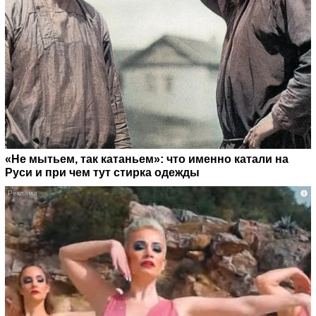
«Не мытьем, так катаньем»: что именно катали на
Руси и при чем тут стирка одежды
i