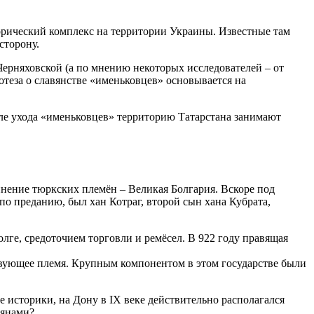
торический комплекс на территории Украины. Известные там
сторону.
ерняховской (а по мнению некоторых исследователей – от
отеза о славянстве «именьковцев» основывается на
после ухода «именьковцев» территорию Татарстана занимают
инение тюркских племён – Великая Болгария. Вскоре под
 по преданию, был хан Котраг, второй сын хана Кубрата,
лге, средоточием торговли и ремёсел. В 922 году правящая
твующее племя. Крупным компонентом в этом государстве были
е историки, на Дону в IX веке действительно располагался
вянами?