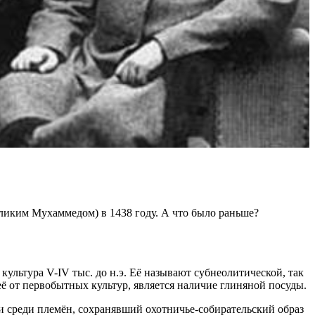
ликим Мухаммедом) в 1438 году. А что было раньше?
льтура V-IV тыс. до н.э. Её называют субнеолитической, так
её от первобытных культур, является наличие глиняной посуды.
и среди племён, сохранявший охотничье-собирательский образ