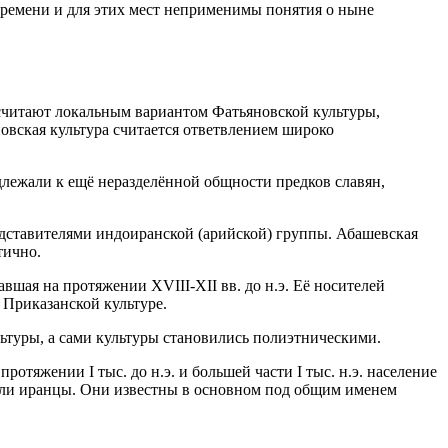
 времени и для этих мест неприменимы понятия о ныне
 считают локальным вариантом Фатьяновской культуры,
новская культура считается ответвлением широко
длежали к ещё неразделённой общности предков славян,
едставителями индоиранской (арийской) группы. Абашевская
тично.
шая на протяжении XVIII-XII вв. до н.э. Её носителей
 Приказанской культуре.
льтуры, а сами культуры становились полиэтническими.
отяжении I тыс. до н.э. и большей части I тыс. н.э. население
дали иранцы. Они известны в основном под общим именем