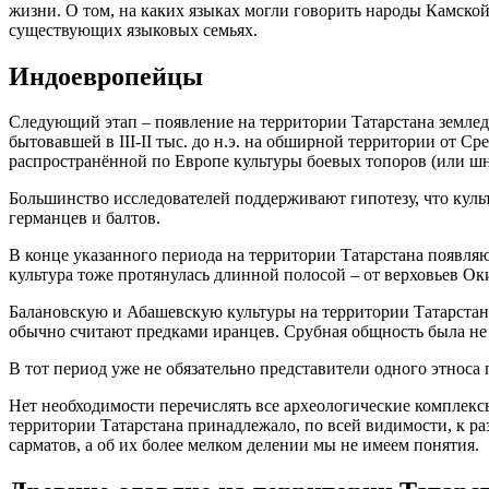
жизни. О том, на каких языках могли говорить народы Камской
существующих языковых семьях.
Индоевропейцы
Следующий этап – появление на территории Татарстана землед
бытовавшей в III-II тыс. до н.э. на обширной территории от 
распространённой по Европе культуры боевых топоров (или ш
Большинство исследователей поддерживают гипотезу, что куль
германцев и балтов.
В конце указанного периода на территории Татарстана появля
культура тоже протянулась длинной полосой – от верховьев Ок
Балановскую и Абашевскую культуры на территории Татарстана 
обычно считают предками иранцев. Срубная общность была не 
В тот период уже не обязательно представители одного этноса
Нет необходимости перечислять все археологические комплексы, 
территории Татарстана принадлежало, по всей видимости, к 
сарматов, а об их более мелком делении мы не имеем понятия.