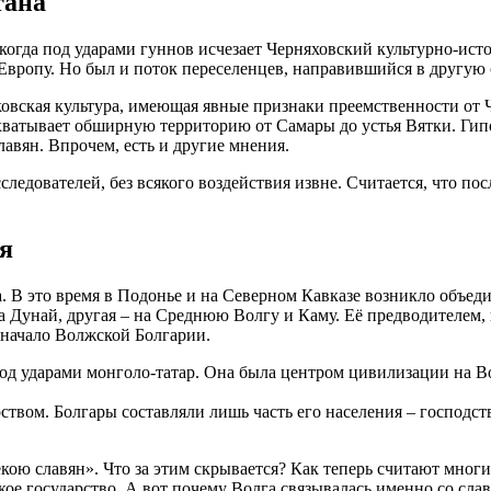
тана
 когда под ударами гуннов исчезает Черняховский культурно-ис
 Европу. Но был и поток переселенцев, направившийся в другую 
овская культура, имеющая явные признаки преемственности от Ч
 охватывает обширную территорию от Самары до устья Вятки. Гип
авян. Впрочем, есть и другие мнения.
сследователей, без всякого воздействия извне. Считается, что 
я
. В это время в Подонье и на Северном Кавказе возникло объед
на Дунай, другая – на Среднюю Волгу и Каму. Её предводителем,
 начало Волжской Болгарии.
под ударами монголо-татар. Она была центром цивилизации на Во
вом. Болгары составляли лишь часть его населения – господс
кою славян». Что за этим скрывается? Как теперь считают многи
ское государство. А вот почему Волга связывалась именно со сла