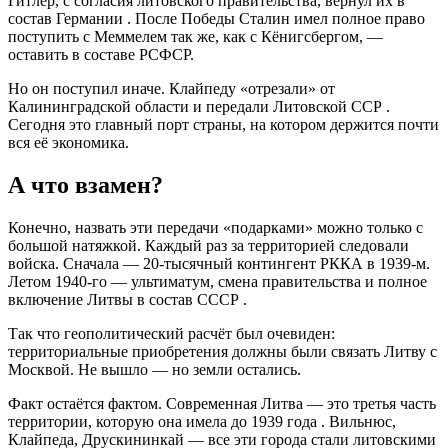
Гитлер, с согласия литовского правительства, вернул их в
состав Германии
. После Победы Сталин имел полное право
поступить с Меммелем так же, как с Кёнигсбергом, —
оставить в составе РСФСР.
Но он поступил иначе. Клайпеду «отрезали» от
Калининградской области и передали Литовской ССР
.
Сегодня это главный порт страны, на котором держится почти
вся её экономика.
А что взамен?
Конечно, назвать эти передачи «подарками» можно только с
большой натяжкой. Каждый раз за территорией следовали
войска. Сначала — 20-тысячный контингент РККА в 1939-м.
Летом 1940-го — ультиматум, смена правительства и полное
включение Литвы в состав СССР
.
Так что геополитический расчёт был очевиден:
территориальные приобретения должны были связать Литву с
Москвой. Не вышло — но земли остались.
Факт остаётся фактом. Современная Литва — это третья часть
территории, которую она имела до 1939 года
. Вильнюс,
Клайпеда, Друскининкай — все эти города стали литовскими