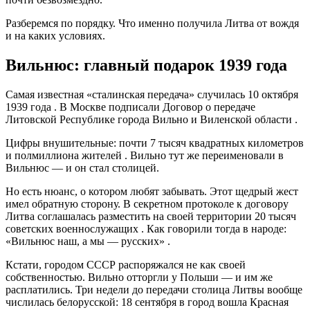
Разберемся по порядку. Что именно получила Литва от вождя
и на каких условиях.
Вильнюс: главный подарок 1939 года
Самая известная «сталинская передача» случилась 10 октября
1939 года
. В Москве подписали Договор о передаче
Литовской Республике города Вильно и Виленской области
.
Цифры внушительные: почти 7 тысяч квадратных километров
и полмиллиона жителей
. Вильно тут же переименовали в
Вильнюс — и он стал столицей.
Но есть нюанс, о котором любят забывать. Этот щедрый жест
имел обратную сторону. В секретном протоколе к договору
Литва соглашалась разместить на своей территории 20 тысяч
советских военнослужащих
. Как говорили тогда в народе:
«Вильнюс наш, а мы — русских»
.
Кстати, городом СССР распоряжался не как своей
собственностью. Вильно отторгли у Польши — и им же
расплатились. Три недели до передачи столица Литвы вообще
числилась белорусской: 18 сентября в город вошла Красная