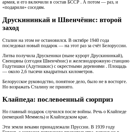
армия, и его включили в состав БССР
. А потом — раз, и
«подарили» соседям.
Друскининкай и Швенчёнис: второй
заход
Сталин на этом не остановился. В октябре 1940 года
последовал новый подарок — на этот раз за счёт Белоруссии.
Литва получила Друскеники (ныне курорт Друскининкай),
Свенцяны (сегодня Швенчёнис) и железнодорожную станцию
Годутишки (Адутишкис) с окрестными деревнями
. Площадь
— около 2,6 тысячи квадратных километров.
Белорусское руководство, понятное дело, было не в восторге.
Но возражать Сталину не принято.
Клайпеда: послевоенный сюрприз
Но главный подарок случился после войны. Речь о Клайпеде
(немецкий Меммель) и Клайпедском крае.
Эти земли веками принадлежали Пруссии. В 1939 году