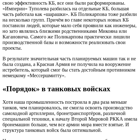
свою эффективность КБ, все они были расформированы.
«Империи» Туполева разбилась на отдельные КБ, большая
часть работала как «шарашки». КБ Поликарпова тоже разбили
на несколько групп. Причём во главе некоторых новых КБ
поставили людей, которые мало себя проявили как инженеры,
но зато являлись близкими родственниками Микояна или
Кагановича. Самого же Поликарпова практически лишили
производственной базы и возможности реализовать свои
проекты.
В результате значительная часть планируемых машин так и не
была создана, а Красная Армия не получила на вооружение
истребитель, который смог бы стать достойным противником
немецкому «Мессершмитту».
«Порядок» в танковых войсках
Хотя наша промышленность построила в два раза меньше
танков, чем планировалось, не смогла освоить производство
самоходной артиллерии, бронетранспортёров, различной
специальной техники, к началу Второй Мировой РККА имела
бронемашин больше, чем все армии мира вместе взятые. И
структура танковых войск была оптимальной.