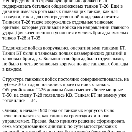
Непосредственно стрелковую дивизию должен был
поддерживать батальон общевойсковых танков Т-26. Ещё в
дивизии имелась рота малых плавающих танков, как для
разведки, так и для непосредственной поддержки пехоты.
Танками Т-26 также вооружались отдельные танковые
бригады, которые усиливали войска на направлении главного
удара. Для качественного усиления имелись бригады тяжелых
танков Т-28 и Т-35.
Подвижные войска вооружались оперативными танками БТ.
Танки БТ были в танковых полках кавалерийских дивизий и
танковых бригадах. Большинство бригад было отдельными,
но было и четыре танковых корпуса по две танковых бригады
в каждом.
Структура танковых войск постоянно совершенствовалась, на
рубеже 30-х годов появились проекты новых танков.
Общевойсковые Т-26 должны были сменить более мощные
Т-50, на смену Т-28 появились КВ. Танкам БТ на замену уже
готовились Т-34.
Однако, в начале 1940 года от танковых корпусов было
решено отказаться, как слишком громоздких и плохо
управляемых. Правда, было принято решение сформировать
семь моторизованных дивизий: по сути мотострелковых
дивизий, в которой один полк был заменён бригадой танков