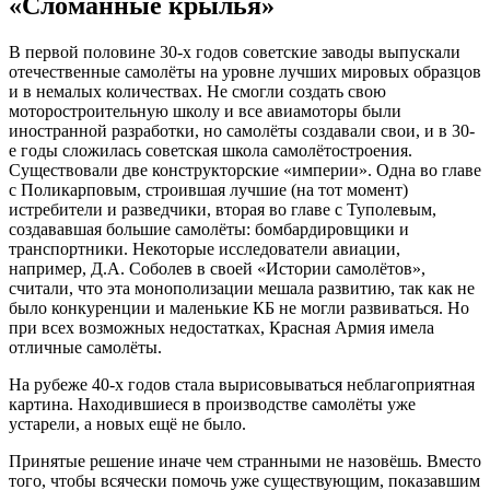
«Сломанные крылья»
В первой половине 30-х годов советские заводы выпускали
отечественные самолёты на уровне лучших мировых образцов
и в немалых количествах. Не смогли создать свою
моторостроительную школу и все авиамоторы были
иностранной разработки, но самолёты создавали свои, и в 30-
е годы сложилась советская школа самолётостроения.
Существовали две конструкторские «империи». Одна во главе
с Поликарповым, строившая лучшие (на тот момент)
истребители и разведчики, вторая во главе с Туполевым,
создававшая большие самолёты: бомбардировщики и
транспортники. Некоторые исследователи авиации,
например, Д.А. Соболев в своей «Истории самолётов»,
считали, что эта монополизации мешала развитию, так как не
было конкуренции и маленькие КБ не могли развиваться. Но
при всех возможных недостатках, Красная Армия имела
отличные самолёты.
На рубеже 40-х годов стала вырисовываться неблагоприятная
картина. Находившиеся в производстве самолёты уже
устарели, а новых ещё не было.
Принятые решение иначе чем странными не назовёшь. Вместо
того, чтобы всячески помочь уже существующим, показавшим