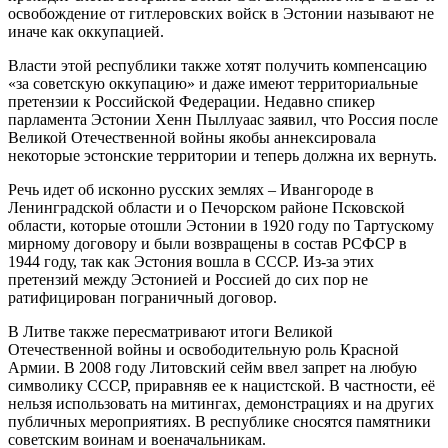
освобождение от гитлеровских войск в Эстонии называют не
иначе как оккупацией.
Власти этой республики также хотят получить компенсацию
«за советскую оккупацию» и даже имеют территориальные
претензии к Российской Федерации. Недавно спикер
парламента Эстонии Хенн Пыллуаас заявил, что Россия после
Великой Отечественной войны якобы аннексировала
некоторые эстонские территории и теперь должна их вернуть.
Речь идет об исконно русских землях – Ивангороде в
Ленинградской области и о Печорском районе Псковской
области, которые отошли Эстонии в 1920 году по Тартускому
мирному договору и были возвращены в состав РСФСР в
1944 году, так как Эстония вошла в СССР. Из-за этих
претензий между Эстонией и Россией до сих пор не
ратифицирован пограничный договор.
В Литве также пересматривают итоги Великой
Отечественной войны и освободительную роль Красной
Армии. В 2008 году Литовский сейм ввел запрет на любую
символику СССР, приравняв ее к нацистской. В частности, её
нельзя использовать на митингах, демонстрациях и на других
публичных мероприятиях. В республике сносятся памятники
советским воинам и военачальникам.