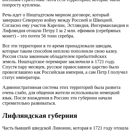
попросту куплены.
Речь идет о Ништадтском мирном договоре, который
завершил Северную войну между Россией и Швецией.
Согласно ему участок Карелии, Эстляндия, Ингерманландия и
Лифляндия отошли Петру I за 2 млн. ефимков (серебряных
монет) – это почти 56 тонн серебра.
Все эти территории в то время принадлежали шведам,
которые таким способом неплохо пополнили свою казну.
Россия стала законным обладателем прибалтийских
земель.
Ништадтское
перемирие заключили в 1721 году.
Спустя пару месяцев, русское православное царство было
провозглашено как Российская империя, а сам Петр I получил
статус императора.
Административная система этих территорий была развита
очень слабо, для общения жители использовали немецкий
язык. После вхождения в Россию эти губернии начали
стремительно развиваться.
Лифляндская губерния
Часть бывшей шведской
Ливонии
, которая в 1721 году отошла