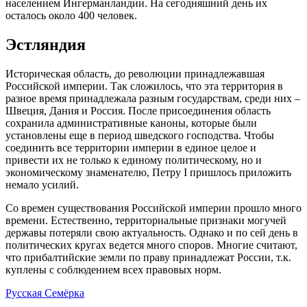
населением
Ингерманландии
. На сегодняшний день их
осталось около 400 человек.
Эстляндия
Историческая область, до революции принадлежавшая
Российской империи. Так сложилось, что эта территория в
разное время принадлежала разным государствам, среди них –
Швеция, Дания и Россия. После присоединения область
сохранила административные каноны, которые были
установлены еще в период шведского господства. Чтобы
соединить все территории империи в единое целое и
привести их не только к единому политическому, но и
экономическому знаменателю, Петру I пришлось приложить
немало усилий.
Со времен существования Российской империи прошло много
времени. Естественно, территориальные признаки могучей
державы потеряли свою актуальность. Однако и по сей день в
политических кругах ведется много споров. Многие считают,
что прибалтийские земли по праву принадлежат России, т.к.
куплены с соблюдением всех правовых норм.
Русская Семёрка