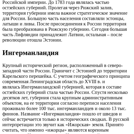
Российской империи. До 1783 года являлась частью
остзейских губерний. Пролегая через Рижский залив,
территория губернии имела важное стратегическое значение
для России. Большую часть населения составляли эстонцы,
латыши и ливы. После присоединения к России территория
была преобразована в Рижскую губернию. Сегодня большая
часть
Лифляндии
принадлежит Латвии, остальная – после
революции отошла Эстонии.
Ингерманландия
Крупный исторический регион, расположенный в северо-
западной части России. Граничит с Эстонией до территории
Карельского перешейка. С учетом географического принципа
современная Ленинградская область до
XVIII
в. и
являлась
Ингерманландской
губернией, которая в составе
остзейских губерний стала частью России. Спустя несколько
десятков лет, губерния стала крупным административным
объектом, на ее территории согласно переписи населения
проживало более 100 тыс.
ингерманландцев
и около 13 тыс.
финнов. Название «
Ингерманландия
» пошло от шведов и
сейчас встречается только в исторических сводках. В русской
интерпретации это звучит как «Ижорская» земля. Принято
считать, что именно «
ижорцы
» являются коренным