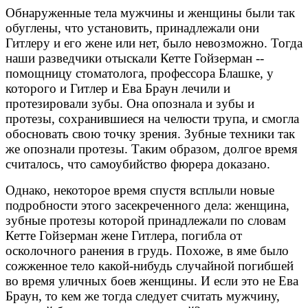
Обнаруженные тела мужчины и женщины были так
обуглены, что установить, принадлежали они
Гитлеру и его жене или нет, было невозможно. Тогда
наши разведчики отыскали Кетте Гойзерман --
помощницу стоматолога, профессора Блашке, у
которого и Гитлер и Ева Браун лечили и
протезировали зубы. Она опознала и зубы и
протезы, сохранившиеся на челюсти трупа, и смогла
обосновать свою точку зрения. Зубные техники так
же опознали протезы. Таким образом, долгое время
считалось, что самоубийство фюрера доказано.
Однако, некоторое время спустя всплыли новые
подробности этого засекреченного дела: женщина,
зубные протезы которой принадлежали по словам
Кетте Гойзерман жене Гитлера, погибла от
осколочного ранения в грудь. Похоже, в яме было
сожженное тело какой-нибудь случайной погибшей
во время уличных боев женщины. И если это не Ева
Браун, то кем же тогда следует считать мужчину,