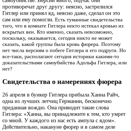
самоубийстве. Версий много, подчас они
противоречат друг другу: неясно, застрелился
Гитлер или принял яд, неясно даже, сделал он это
сам или ему помогли.
Есть туманные свидетельства
того, что в комнате Гитлера некто истекал кровью из
вскрытых вен. Кто именно, сказать невозможно,
поскольку, оказывается, сегодня никто не может
сказать, какой группы была кровь фюрера. Поэтому
нет числа версиям о побеге Гитлера и его подруги. Но
все-таки, располагают сегодня историки какими-то
доказательствами самоубийства Адольфа Гитлера, или
нет?
Свидетельства о намерениях фюрера
26 апреля в бункер Гитлера прибыла Ханна Райч,
одна из лучших летчиц Германии, бесконечно
преданная вождю. Она приводит такие слова
Гитлера: «
Ханна, вы принадлежите к тем, кто умрет
со мной. У каждого из нас есть ампула с ядом».
Действительно, накануне фюрер и в самом деле