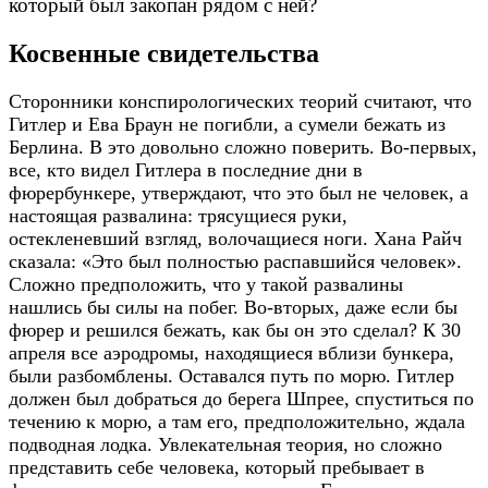
который был закопан рядом с ней?
Косвенные свидетельства
Сторонники конспирологических теорий считают, что
Гитлер и Ева Браун не погибли, а сумели бежать из
Берлина. В это довольно сложно поверить. Во-первых,
все, кто видел Гитлера в последние дни в
фюрербункере, утверждают, что это был не человек, а
настоящая развалина: трясущиеся руки,
остекленевший взгляд, волочащиеся ноги. Хана Райч
сказала: «Это был полностью распавшийся человек».
Сложно предположить, что у такой развалины
нашлись бы силы на побег. Во-вторых, даже если бы
фюрер и решился бежать, как бы он это сделал? К 30
апреля все аэродромы, находящиеся вблизи бункера,
были разбомблены. Оставался путь по морю. Гитлер
должен был добраться до берега Шпрее, спуститься по
течению к морю, а там его, предположительно, ждала
подводная лодка. Увлекательная теория, но сложно
представить себе человека, который пребывает в