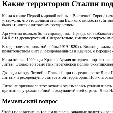
Какие территории Сталин под
Когда в конце Первой мировой войны в Восточной Европе нача
утверждая, что это древняя столица Великого княжества Лито
было этнически литовским государством.
Аргументы поляков были справедливы. Правда, они забывали д
ВКЛ был древнерусский. Следовательно, именно белорусы име
В ходе советско-польской войны 1919-1920 гг. Вильно дважды
правительством Литвы, базировавшимся в Каунасе, о передаче 
Когда осенью 1920 года Красная Армия потерпела поражение о
Литвы. Однако во время этих переговоров поляки оккупировал
Два года между Литвой и Польшей при посредничестве Лиги Н
Литвы» и референдум о статусе этой территории. По их итогам
Литва не признавала этот захват и отказывалась устанавливат
признания, угрожая войной и оккупацией всей страны. Лига Н
Мемельский вопрос
Чтобы подсластить литовцам пилюлю, западные политики реши