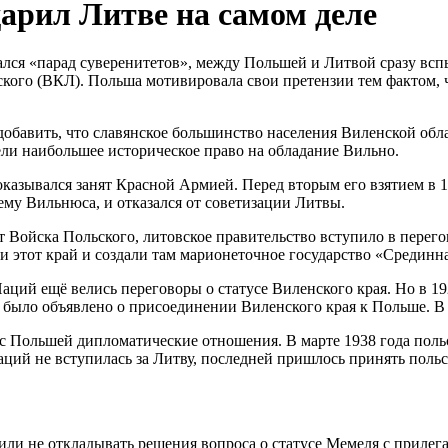
арил Литве на самом деле
лся «парад суверенитетов», между Польшей и Литвой сразу вспы
вского (ВКЛ). Польша мотивировала свои претензии тем фактом,
обавить, что славянское большинство населения Виленской обла
ли наибольшее историческое право на обладание Вильно.
 оказывался занят Красной Армией. Перед вторым его взятием в
ему Вильнюса, и отказался от советизации Литвы.
т Войска Польского, литовское правительство вступило в перего
и этот край и создали там марионеточное государство «Срединн
аций ещё велись переговоры о статусе Виленского края. Но в 
 было объявлено о присоединении Виленского края к Польше. В 
ь с Польшей дипломатические отношения. В марте 1938 года пол
аций не вступилась за Литву, последней пришлось принять поль
ли не откладывать решения вопроса о статусе Мемеля с прилег