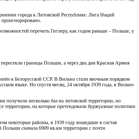
динении города к Литовской Республике. Лига Наций
 проигнорировано.
озможностей перечить Гитлеру, как годом раньше – Польше, у
а пересекли границы Польши, а через два дня Красная Армия
единён к Белорусской ССР. В Вильно стали явочным порядком
ском языке. Но спустя месяц, 24 октября 1939 года, в Вильно
и получили несколько баз на литовской территории, но
се территории, на которые претендовали буржуазные политики
том некоторые районы, в 1939 году вошедшие в состав
й Польши сначала 6909 кв.км территории с почти