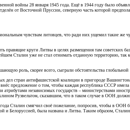
нной войны 28 января 1945 года. Ещё в 1944 году было объявлен
тделён от Восточной Пруссии, северную часть которой предпол
циональным чувствам литовцев, что ради них ущемил такие же 
ить правящие круги Литвы в целях размещения там советских баз
нейшем Сталин уже не стал отнимать отданную территорию, так 
ающую роль, скорее всего, сыграли обстоятельства глобальной
ных дел стран антифашистской коалиции в пригороде Вашингтон
нёс предложение о том, чтобы каждая республика СССР имела п
ми атрибутами независимых государств – министерствами инос
ином Рузвельтом, сказавшим, что в таком случае в ООН должн
года Сталин смягчил своё пожелание, попросив, чтобы в ООН б
ной и Белоруссией, была названа и Литва. Таким образом, Стал