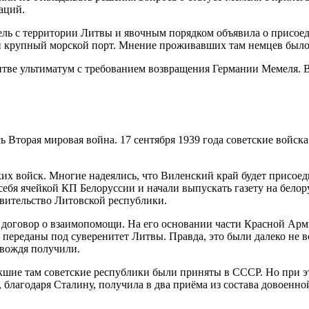
аций.
ель с территории Литвы и явочным порядком объявила о присое
й крупный морской порт. Мнение проживавших там немцев было
итве ультиматум с требованием возвращения Германии Мемеля. В
ь Вторая мировая война. 17 сентября 1939 года советские войск
ских войск. Многие надеялись, что Виленский край будет присо
бя ячейкой КП Белоруссии и начали выпускать газету на белорус
авительство Литовской республики.
договор о взаимопомощи. На его основании части Красной Арми
переданы под суверенитет Литвы. Правда, это были далеко не в
 вождя получили.
кшие там советские республики были приняты в СССР. Но при э
благодаря Сталину, получила в два приёма из состава довоенно