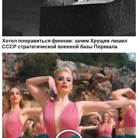
Хотел понравиться финнам: зачем Хрущев лишил
СССР стратегической военной базы Порккала
i