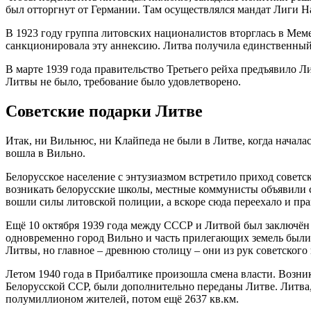
был отторгнут от Германии. Там осуществлялся мандат Лиги Н
В 1923 году группа литовских националистов вторглась в Мем
санкционировала эту аннексию. Литва получила единственны
В марте 1939 года правительство Третьего рейха предъявило Л
Литвы не было, требование было удовлетворено.
Советские подарки Литве
Итак, ни Вильнюс, ни Клайпеда не были в Литве, когда началас
вошла в Вильно.
Белорусское население с энтузиазмом встретило приход совет
возникать белорусские школы, местные коммунисты объявили се
вошли силы литовской полиции, а вскоре сюда переехало и пр
Ещё 10 октября 1939 года между СССР и Литвой был заключён 
одновременно город Вильно и часть прилегающих земель были 
Литвы, но главное – древнюю столицу – они из рук советского
Летом 1940 года в Прибалтике произошла смена власти. Возни
Белорусской ССР, были дополнительно переданы Литве. Литва, 
полумиллионом жителей, потом ещё 2637 кв.км.