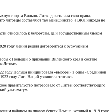
хнул спор за Вильно. Литва доказывала свои права,
 что литовцы составляют там меньшинство, а ВКЛ никогда не
сти относилось к белорусам, да и государственным языком
 1920 году Ленин решил договориться с буржуазным
воры с Польшей о признании Виленского края в составе
ая Литва».
1922 году Польша инициировала «выборы» в сейм «Срединной
1923 году Лига Наций узаконила этот акт.
ьское правительство потребовало от Литвы соответствующего
ский ультиматум.
ающим районом на правом берегу Немана, который в 1919 году