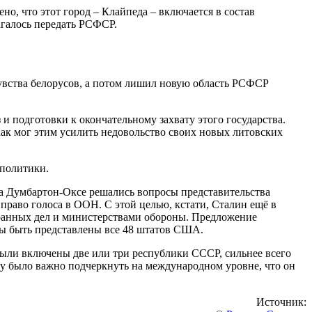
о, что этот город – Клайпеда – включается в состав
агалось передать РСФСР.
чувства белорусов, а потом лишил новую область РСФСР
 и подготовки к окончательному захвату этого государства.
как мог этим усилить недовольство своих новых литовских
 политики.
а Думбартон-Оксе решались вопросы представительства
раво голоса в ООН. С этой целью, кстати, Сталин ещё в
транных дел и министерствами обороны. Предложение
ы быть представлены все 48 штатов США.
ыли включены две или три республики СССР, сильнее всего
ину было важно подчеркнуть на международном уровне, что он
Источник: