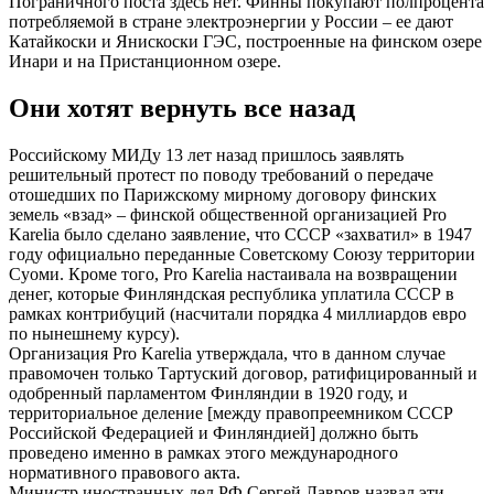
Пограничного поста здесь нет. Финны покупают полпроцента
потребляемой в стране электроэнергии у России – ее дают
Катайкоски и Янискоски ГЭС, построенные на финском озере
Инари и на Пристанционном озере.
Они хотят вернуть все назад
Российскому МИДу 13 лет назад пришлось заявлять
решительный протест по поводу требований о передаче
отошедших по Парижскому мирному договору финских
земель «взад» – финской общественной организацией Pro
Karelia было сделано заявление, что СССР «захватил» в 1947
году официально переданные Советскому Союзу территории
Суоми. Кроме того, Pro Karelia настаивала на возвращении
денег, которые Финляндская республика уплатила СССР в
рамках контрибуций (насчитали порядка 4 миллиардов евро
по нынешнему курсу).
Организация Pro Karelia утверждала, что в данном случае
правомочен только Тартуский договор, ратифицированный и
одобренный парламентом Финляндии в 1920 году, и
территориальное деление [между правопреемником СССР
Российской Федерацией и Финляндией] должно быть
проведено именно в рамках этого международного
нормативного правового акта.
Министр иностранных дел РФ Сергей Лавров назвал эти