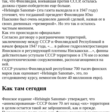
так, что Финляндия, воевавшая против СССР, осталась
должна стране-победителю еще больше.
«Helsingin Sanomat» (эта газета выходила и в 1947 году)
уточняет, что тогдашний президент Финляндии Юхо
Пааскиви был очень недоволен данной сделкой, назвав ее в
своих дневниках «чрезмерной». Но это так и осталось
частным мнением.
Как это происходило официально
Согласно договору о разграничении территорий,
заключенному между СССР и Финляндской Республикой в
начале февраля 1947 года, «… в районе гидроэлектростанции
Янискокси и регулирующей плотины Нискакоски…», финны
действительно уступали СССР территорию в 176 км со всеми
гидротехническими сооружениями, располагающимися на
ней.
СССР уплатил Финляндской республике 700 тысяч финских
марок (как оценивает «Helsingin Sanomat», это, по
сегодняшнему курсу, немногим более 40 миллионов евро).
Как там сегодня
Финское издание «Helsingin Sanomat» утверждает, что
«аннексированная» СССР более 70 лет назад «их» территория
в целом остается такой же заброшенной, как и прежде.