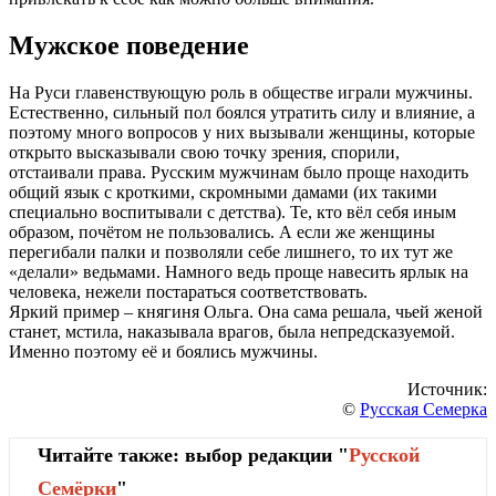
Мужское поведение
На Руси главенствующую роль в обществе играли мужчины.
Естественно, сильный пол боялся утратить силу и влияние, а
поэтому много вопросов у них вызывали женщины, которые
открыто высказывали свою точку зрения, спорили,
отстаивали права. Русским мужчинам было проще находить
общий язык с кроткими, скромными дамами (их такими
специально воспитывали с детства). Те, кто вёл себя иным
образом, почётом не пользовались. А если же женщины
перегибали палки и позволяли себе лишнего, то их тут же
«делали» ведьмами. Намного ведь проще навесить ярлык на
человека, нежели постараться соответствовать.
Яркий пример – княгиня Ольга. Она сама решала, чьей женой
станет, мстила, наказывала врагов, была непредсказуемой.
Именно поэтому её и боялись мужчины.
Источник:
©
Русская Семерка
Читайте также: выбор редакции "
Русской
Cемёрки
"