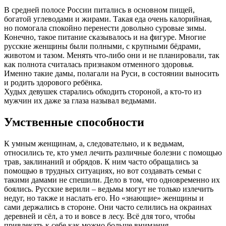
В средней полосе России питались в основном пищей,
богатой углеводами и жирами. Такая еда очень калорийная,
но помогала спокойно перенести довольно суровые зимы.
Конечно, такое питание сказывалось и на фигуре. Многие
русские женщины были полными, с крупными бёдрами,
животом и тазом. Менять что-либо они и не планировали, так
как полнота считалась признаком отменного здоровья.
Именно такие дамы, полагали на Руси, в состоянии выносить
и родить здорового ребёнка.
Худых девушек старались обходить стороной, а кто-то из
мужчин их даже за глаза называл ведьмами.
Умственные способности
К умным женщинам, а, следовательно, и к ведьмам,
относились те, кто умел лечить различные болезни с помощью
трав, заклинаний и обрядов. К ним часто обращались за
помощью в трудных ситуациях, но вот создавать семьи с
такими дамами не спешили. Дело в том, что одновременно их
боялись. Русские верили – ведьмы могут не только излечить
недуг, но также и наслать его. Но «знающие» женщины и
сами держались в стороне. Они часто селились на окраинах
деревней и сёл, а то и вовсе в лесу. Всё для того, чтобы
привлекать к себе как можно больше внимания.