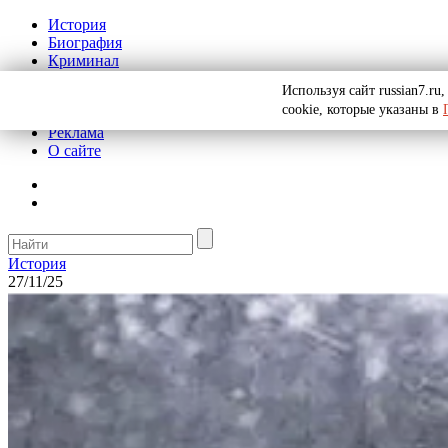
История
Биография
Криминал
СССР
Используя сайт russian7.r
Тайны
cookie, которые указаны в
Рекомендации
Реклама
О сайте
История
27/11/25