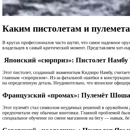
Каким пистолетам и пулеметам
В кругах профессионалов часто шутят, что самое надежное ору
владельцев в самый критический момент. Представляем хит-пар
Японский «сюрприз»: Пистолет Намбу Т
Этот пистолет, созданный знаменитым Кидзиро Намбу, считает
главным «сюрпризом». Из-за фатальной ошибки в конструкции п
на определенную деталь. Неудивительно, что японские офицеры
Французский «промах»: Пулемёт Шоша 
Этот пулемёт стал символом неудачных решений в оружейном д
предпочитали ему обычные винтовки. Главной проблемой были
специальное обучение по смене магазинов на бегу — навык, бе