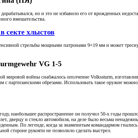
гина (ПЯ)
дорабатывался, но и это не избавило его от врожденных недоста
нного вмешательства.
в секте хлыстов
енсивной стрельбы мощными патронами 9×19 мм и может треснуть
turmgewehr VG 1-5
й мировой войны снабжалось ополчение Volkssturm, изготавлив
им с партизанскими обрезами. Использовать такое оружие можн
году, наибольшее распространение он получил 50-х годы прошлог
ет, дверцу и стекло автомобиля, на деле было весьма ненадеж
денным. По легенде, когда за знаменитым командармом гнались б
ной стороне рукояти не позволило сделать выстрел.