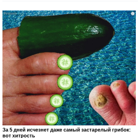
i
За 5 дней исчезнет даже самый застарелый грибок:
вот хитрость