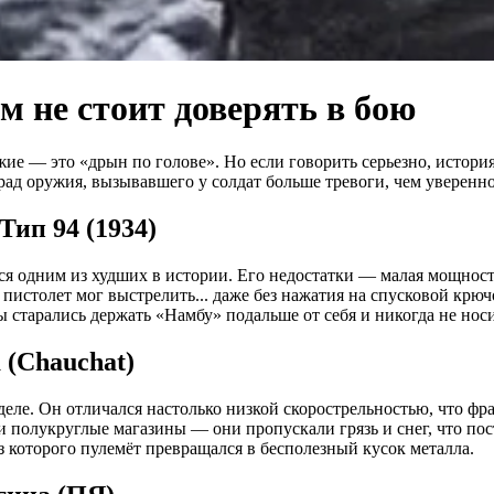
 не стоит доверять в бою
жие — это «дрын по голове». Но если говорить серьезно, истори
ад оружия, вызывавшего у солдат больше тревоги, чем уверенно
ип 94 (1934)
ся одним из худших в истории. Его недостатки — малая мощност
истолет мог выстрелить... даже без нажатия на спусковой крюч
 старались держать «Намбу» подальше от себя и никогда не нос
(Chauchat)
еле. Он отличался настолько низкой скорострельностью, что фр
 полукруглые магазины — они пропускали грязь и снег, что по
з которого пулемёт превращался в бесполезный кусок металла.