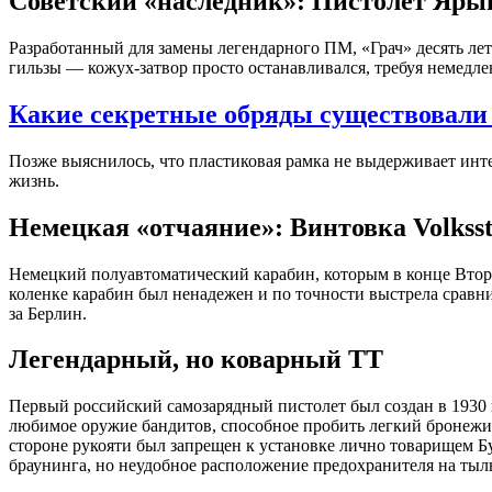
Советский «наследник»: Пистолет Яры
Разработанный для замены легендарного ПМ, «Грач» десять лет 
гильзы — кожух-затвор просто останавливался, требуя немедле
Какие секретные обряды существовали 
Позже выяснилось, что пластиковая рамка не выдерживает инт
жизнь.
Немецкая «отчаяние»: Винтовка Volkss
Немецкий полуавтоматический карабин, которым в конце Второ
коленке карабин был ненадежен и по точности выстрела сравн
за Берлин.
Легендарный, но коварный ТТ
Первый российский самозарядный пистолет был создан в 1930 
любимое оружие бандитов, способное пробить легкий бронежил
стороне рукояти был запрещен к установке лично товарищем Бу
браунинга, но неудобное расположение предохранителя на тыль