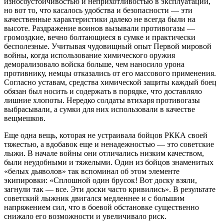
износоустойчивостью и неприхотливостью в эксплуатации,
но вот то, что касалось удобства и безопасности — эти
качественные характеристики далеко не всегда были на
высоте. Раздражение воинов вызывали противогазы —
громоздкие, вечно болтающиеся в сумке и практически
бесполезные. Учитывая чудовищный опыт Первой мировой
войны, когда использование химического оружия
деморализовало войска больше, чем наносило урона
противнику, немцы отказались от его массового применения.
Согласно уставам, средства химической защиты каждый боец
обязан был носить и содержать в порядке, что доставляло
лишние хлопоты. Нередко солдаты втихаря противогазы
выбрасывали, а сумки для них использовали в качестве
вещмешков.
Еще одна вещь, которая не устраивала бойцов РККА своей
тяжестью, а вдобавок еще и ненадежностью — это советские
лыжи. В начале войны они отличались низким качеством,
были неудобными и тяжелыми. Один из бойцов знаменитых
«белых дьяволов» так вспоминал об этом элементе
экипировки: «Сплошной один брусок! Вот доску взяли,
загнули так — все. Эти доски часто кривились». В результате
советский лыжник двигался медленнее и с большим
напряжением сил, что в боевой обстановке существенно
снижало его возможности и увеличивало риск.