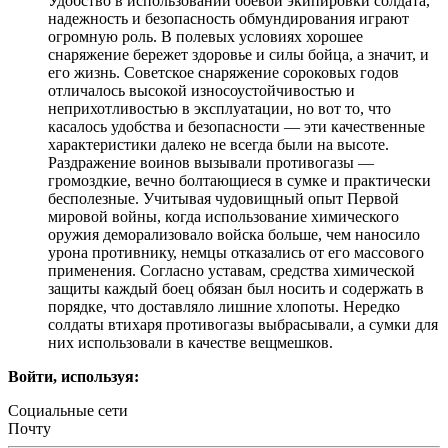
Удобство в использовании боевой экипировки солдата,
надежность и безопасность обмундирования играют
огромную роль. В полевых условиях хорошее
снаряжение бережет здоровье и силы бойца, а значит, и
его жизнь. Советское снаряжение сороковых годов
отличалось высокой износоустойчивостью и
неприхотливостью в эксплуатации, но вот то, что
касалось удобства и безопасности — эти качественные
характеристики далеко не всегда были на высоте.
Раздражение воинов вызывали противогазы —
громоздкие, вечно болтающиеся в сумке и практически
бесполезные. Учитывая чудовищный опыт Первой
мировой войны, когда использование химического
оружия деморализовало войска больше, чем наносило
урона противнику, немцы отказались от его массового
применения. Согласно уставам, средства химической
защиты каждый боец обязан был носить и содержать в
порядке, что доставляло лишние хлопоты. Нередко
солдаты втихаря противогазы выбрасывали, а сумки для
них использовали в качестве вещмешков.
Войти, используя:
Социальные сети
Почту