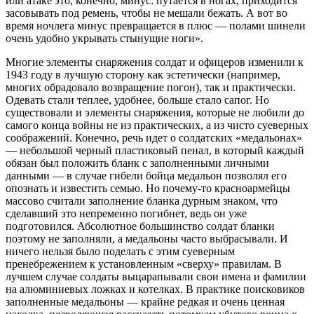
или атаке это, конечно, минус: путается в ногах, приходится
засовывать под ремень, чтобы не мешали бежать. А вот во
время ночлега минус превращается в плюс — полами шинели
очень удобно укрывать стынущие ноги».
Многие элементы снаряжения солдат и офицеров изменили к
1943 году в лучшую сторону как эстетически (например,
многих обрадовало возвращение погон), так и практически.
Одевать стали теплее, удобнее, больше стало сапог. Но
существовали и элементы снаряжения, которые не любили до
самого конца войны не из практических, а из чисто суеверных
соображений. Конечно, речь идет о солдатских «медальонах»
— небольшой черный пластиковый пенал, в который каждый
обязан был положить бланк с заполненными личными
данными — в случае гибели бойца медальон позволял его
опознать и известить семью. Но почему-то красноармейцы
массово считали заполнение бланка дурным знаком, что
сделавший это непременно погибнет, ведь он уже
подготовился. Абсолютное большинство солдат бланки
поэтому не заполняли, а медальоны часто выбрасывали. И
ничего нельзя было поделать с этим суеверным
пренебрежением к установленным «сверху» правилам. В
лучшем случае солдаты выцарапывали свои имена и фамилии
на алюминиевых ложках и котелках. В практике поисковиков
заполненные медальоны — крайне редкая и очень ценная