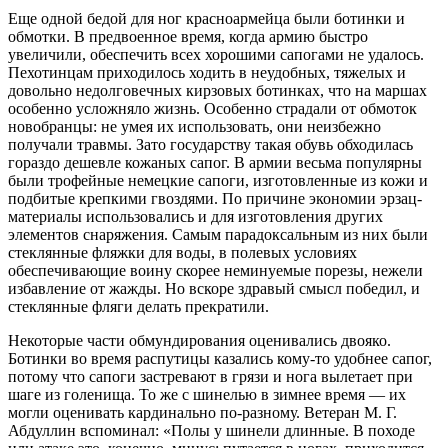
Еще одной бедой для ног красноармейца были ботинки и
обмотки. В предвоенное время, когда армию быстро
увеличили, обеспечить всех хорошими сапогами не удалось.
Пехотинцам приходилось ходить в неудобных, тяжелых и
довольно недолговечных кирзовых ботинках, что на маршах
особенно усложняло жизнь. Особенно страдали от обмоток
новобранцы: не умея их использовать, они неизбежно
получали травмы. Зато государству такая обувь обходилась
гораздо дешевле кожаных сапог. В армии весьма популярны
были трофейные немецкие сапоги, изготовленные из кожи и
подбитые крепкими гвоздями. По причине экономии эрзац-
материалы использовались и для изготовления других
элементов снаряжения. Самым парадоксальным из них были
стеклянные фляжки для воды, в полевых условиях
обеспечивающие воину скорее неминуемые порезы, нежели
избавление от жажды. Но вскоре здравый смысл победил, и
стеклянные фляги делать прекратили.
Некоторые части обмундирования оценивались двояко.
Ботинки во время распутицы казались кому-то удобнее сапог,
потому что сапоги застревают в грязи и нога вылетает при
шаге из голенища. То же с шинелью в зимнее время — их
могли оценивать кардинально по-разному. Ветеран М. Г.
Абдуллин вспоминал: «Полы у шинели длинные. В походе