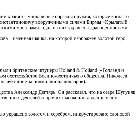
и хранятся уникальные образцы оружия, которые когда-то
ю Константиновичу вооруженными силами Бирмы «Крылатый
нскими мастерами, одна из них украшена драгоценностями.
ова – именная шашка, на которой изображен золотой герб
были британские штуцеры Holland & Holland («Голланд и
ком охотхозяйстве Военно-охотничьего общества. Николаев
н на аукционе за полмиллиона долларов).
ества Александр Дегтярь. Он рассказал, что на озере Шугуняк
рственных деятелей и прочих высокопоставленных лиц.
ыло украшено золотом и серебром, инкрустировано слоновой