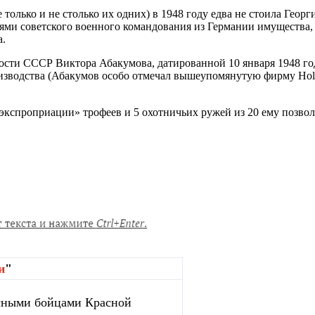
только и не столько их одних) в 1948 году едва не стоила Геор
лями советского военного командования из Германии имущества,
а.
ости СССР Виктора Абакумова, датированной 10 января 1948 год
зводства (Абакумов особо отмечал вышеупомянутую фирму Holl
экспроприации» трофеев и 5 охотничьих ружей из 20 ему позвол
и
"
сными бойцами Красной