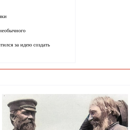
чки
 необычного
тился за идею создать