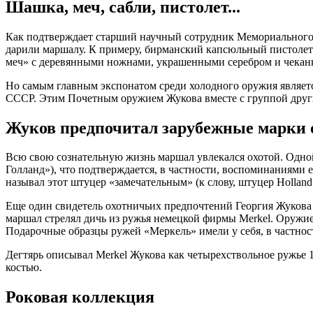
Шашка, меч, сабли, пистолет...
Как подтверждает старший научный сотрудник Мемориального 
дарили маршалу. К примеру, бирманский капсюльный пистоле
меч» с деревянными ножнами, украшенными серебром и чеканко
Но самым главным экспонатом среди холодного оружия являетс
СССР. Этим Почетным оружием Жукова вместе с группой других
Жуков предпочитал зарубежные марки 
Всю свою сознательную жизнь маршал увлекался охотой. Одно
Голланд»), что подтверждается, в частности, воспоминаниями
называл этот штуцер «замечательным» (к слову, штуцер Holland
Еще один свидетель охотничьих предпочтений Георгия Жукова 
маршал стрелял дичь из ружья немецкой фирмы Merkel. Оружи
Подарочные образцы ружей «Меркель» имели у себя, в частнос
Дегтярь описывал Merkel Жукова как четырехствольное ружье 1
костью.
Роковая коллекция