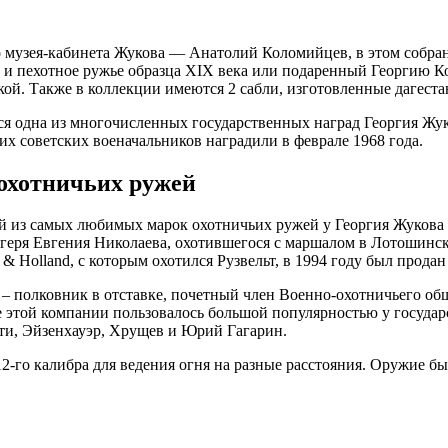
музея-кабинета Жукова — Анатолий Коломийцев, в этом собрани
т и пехотное ружье образца XIX века или подаренный Георги
й. Также в коллекции имеются 2 сабли, изготовленные дагеста
я одна из многочисленных государственных наград Георгия Жук
 советских военачальников наградили в феврале 1968 года.
охотничьих ружей
й из самых любимых марок охотничьих ружей у Георгия Жукова 
 егеря Евгения Николаева, охотившегося с маршалом в Лотошинс
 & Holland, с которым охотился Рузвельт, в 1994 году был прода
– полковник в отставке, почетный член Военно-охотничьего общ
е этой компании пользовалось большой популярностью у госуда
ти, Эйзенхауэр, Хрущев и Юрий Гагарин.
2-го калибра для ведения огня на разные расстояния. Оружие б