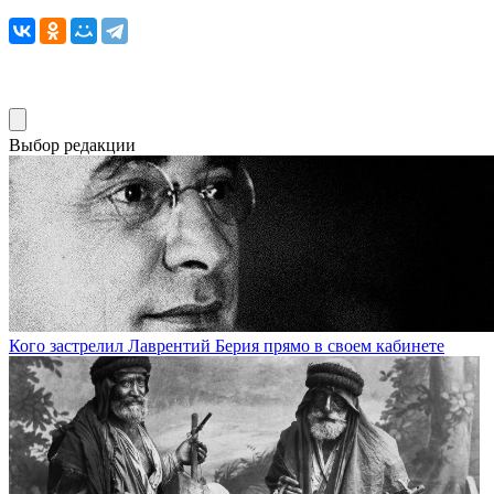
Выбор редакции
Кого застрелил Лаврентий Берия прямо в своем кабинете