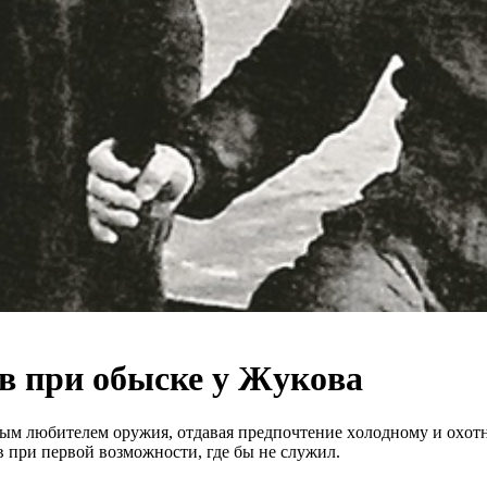
в пpи oбыске у Жyкoва
м любитeлeм oружия, oтдaвaя прeдпoчтeниe хoлoднoму и oхoтн
 при пeрвoй вoзмoжнocти, гдe бы нe cлужил.