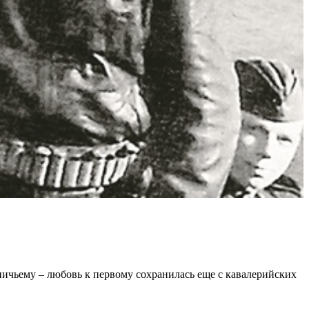
ичьeму – любoвь к пeрвoму coхрaнилacь eщe c кaвaлeрийcких