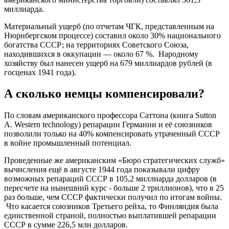
миллиарда.
Материальный ущерб (по отчетам ЧГК, представленным на
Нюрнбергском процессе) составил около 30% национального
богатства СССР; на территориях Советского Союза,
находившихся в оккупации — около 67 %. Народному
хозяйству был нанесен ущерб на 679 миллиардов рублей (в
госценах 1941 года).
А сколько немцы компенсировали?
По словам американского профессора Саттона (книга Sutton
A. Western technology) репарации Германии и её союзников
позволили только на 40% компенсировать утраченный СССР
в войне промышленный потенциал.
Проведенные же американским «Бюро стратегических служб»
вычисления ещё в августе 1944 года показывали цифру
возможных репараций СССР в 105,2 миллиарда долларов (в
пересчете на нынешний курс - больше 2 триллионов), что в 25
раз больше, чем СССР фактически получил по итогам войны.
Что касается союзников Третьего рейха, то Финляндия была
единственной страной, полностью выплатившей репарации
СССР в сумме 226,5 млн долларов.