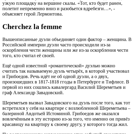
узкую площадку на вершине скалы. «Тот, кто будет ранен,
полетит непременно вниз и разобьется вдребезги…», -
объясняет герой Лермонтова.
Cherchez la femme
Вышеописанные дуэли объединяет один фактор – женщина. В
Российской империи дуэли часто происходили из-за
оскорбления чести женщины или же из-за оскорбления чести
того, кто считал её своей.
Ещё одной известной «романтической» дуэлью можно
считать так называемую дуэль четырёх, в которой участвовал
и Грибоедов. Речь идёт не об одной дуэли, а о двух,
произошедших в 1817-1818 ггоды в Петербурге и Тифлисе. В
первой из них сошлись кавалергард Василий Шереметьев и
граф Александр Завадовский.
Шереметьев вызвал Завадовского на дуэль после того, как тот
встретился у себя на квартире с возлюбленной Шереметьева –
балериной Авдотьей Истоминой. Грибоедов же оказался
вовлечённым в эту историю из-за того, что именно он привёз
красавицу на квартиру к своему другу, у которого тогда жил.