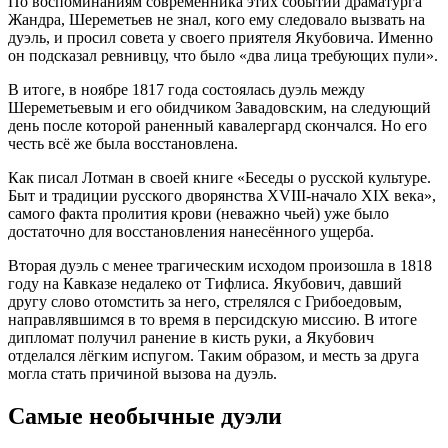
По воспоминаниям современника этих событий драматурга
Жандра, Шереметьев не знал, кого ему следовало вызвать на
дуэль, и просил совета у своего приятеля Якубовича. Именно
он подсказал ревнивцу, что было «два лица требующих пули».
В итоге, в ноябре 1817 года состоялась дуэль между
Шереметьевым и его обидчиком Завадовским, на следующий
день после которой раненный кавалергард скончался. Но его
честь всё же была восстановлена.
Как писал Лотман в своей книге «Беседы о русской культуре.
Быт и традиции русского дворянства XVIII-начало XIX века»,
самого факта пролития крови (неважно чьей) уже было
достаточно для восстановления нанесённого ущерба.
Вторая дуэль с менее трагическим исходом произошла в 1818
году на Кавказе недалеко от Тифлиса. Якубович, давший
другу слово отомстить за него, стрелялся с Грибоедовым,
направлявшимся в то время в персидскую миссию. В итоге
дипломат получил ранение в кисть руки, а Якубович
отделался лёгким испугом. Таким образом, и месть за друга
могла стать причиной вызова на дуэль.
Самые необычные дуэли