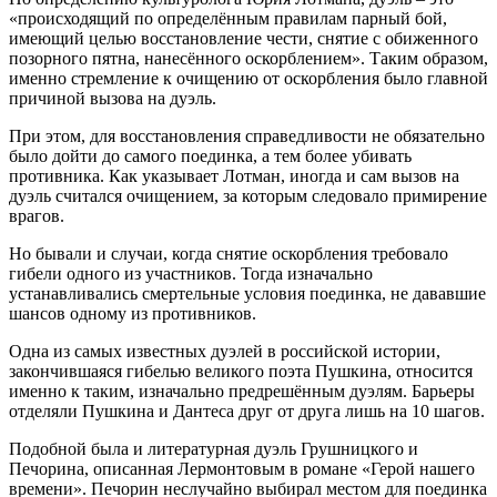
«происходящий по определённым правилам парный бой,
имеющий целью восстановление чести, снятие с обиженного
позорного пятна, нанесённого оскорблением». Таким образом,
именно стремление к очищению от оскорбления было главной
причиной вызова на дуэль.
При этом, для восстановления справедливости не обязательно
было дойти до самого поединка, а тем более убивать
противника. Как указывает Лотман, иногда и сам вызов на
дуэль считался очищением, за которым следовало примирение
врагов.
Но бывали и случаи, когда снятие оскорбления требовало
гибели одного из участников. Тогда изначально
устанавливались смертельные условия поединка, не дававшие
шансов одному из противников.
Одна из самых известных дуэлей в российской истории,
закончившаяся гибелью великого поэта Пушкина, относится
именно к таким, изначально предрешённым дуэлям. Барьеры
отделяли Пушкина и Дантеса друг от друга лишь на 10 шагов.
Подобной была и литературная дуэль Грушницкого и
Печорина, описанная Лермонтовым в романе «Герой нашего
времени». Печорин неслучайно выбирал местом для поединка