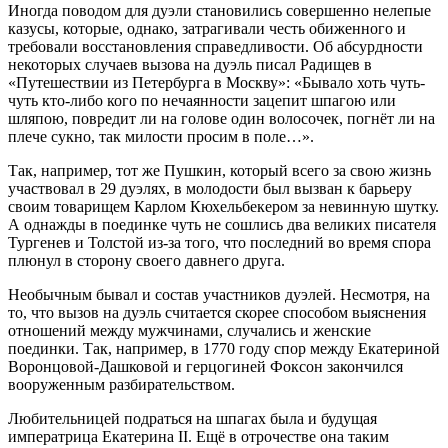
Иногда поводом для дуэли становились совершенно нелепые
казусы, которые, однако, затрагивали честь обиженного и
требовали восстановления справедливости. Об абсурдности
некоторых случаев вызова на дуэль писал Радищев в
«Путешествии из Петербурга в Москву»: «Бывало хоть чуть-
чуть кто-либо кого по нечаянности зацепит шпагою или
шляпою, повредит ли на голове один волосочек, погнёт ли на
плече сукно, так милости просим в поле…».
Так, например, тот же Пушкин, который всего за свою жизнь
участвовал в 29 дуэлях, в молодости был вызван к барьеру
своим товарищем Карлом Кюхельбекером за невинную шутку.
А однажды в поединке чуть не сошлись два великих писателя
Тургенев и Толстой из-за того, что последний во время спора
плюнул в сторону своего давнего друга.
Необычным бывал и состав участников дуэлей. Несмотря, на
то, что вызов на дуэль считается скорее способом выяснения
отношений между мужчинами, случались и женские
поединки. Так, например, в 1770 году спор между Екатериной
Воронцовой-Дашковой и герцогиней Фоксон закончился
вооруженным разбирательством.
Любительницей подраться на шпагах была и будущая
императрица Екатерина II. Ещё в отрочестве она таким