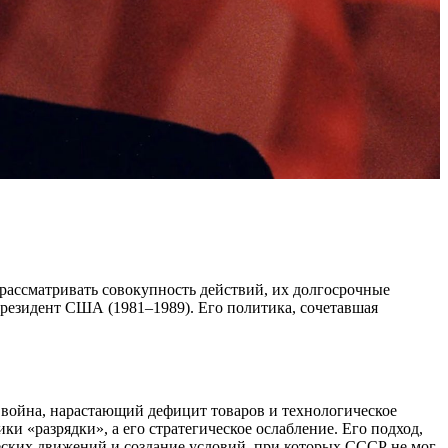
рассматривать совокупность действий, их долгосрочные
 президент США (1981–1989). Его политика, сочетавшая
 война, нарастающий дефицит товаров и технологическое
и «разрядки», а его стратегическое ослабление. Его подход,
еских движений и создание условий, при которых СССР не мог