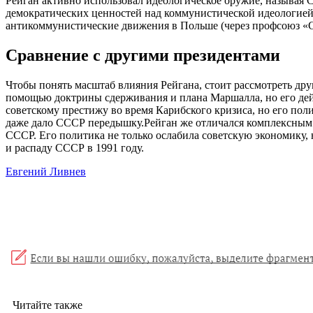
Рейган активно использовал идеологическое оружие, называя 
демократических ценностей над коммунистической идеологией
антикоммунистические движения в Польше (через профсоюз «Со
Сравнение с другими президентами
Чтобы понять масштаб влияния Рейгана, стоит рассмотреть др
помощью доктрины сдерживания и плана Маршалла, но его дей
советскому престижу во время Карибского кризиса, но его пол
даже дало СССР передышку.Рейган же отличался комплексным п
СССР. Его политика не только ослабила советскую экономику, 
и распаду СССР в 1991 году.
Евгений Ливнев
Читайте также