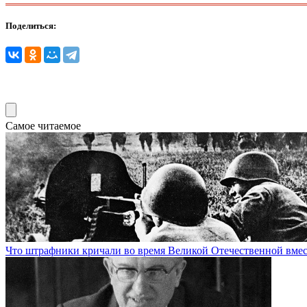
Поделиться:
Самое читаемое
Что штрафники кричали во время Великой Отечественной вмес