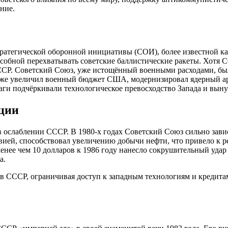
ние.
атегической оборонной инициативы (СОИ), более известной как
собной перехватывать советские баллистические ракеты. Хотя С
СССР. Советский Союз, уже истощённый военными расходами, бы
акже увеличил военный бюджет США, модернизировал ядерный ар
аги подчёркивали технологическое превосходство Запада и выну
кции
ослаблении СССР. В 1980-х годах Советский Союз сильно зависе
вией, способствовал увеличению добычи нефти, что привело к ре
 менее чем 10 долларов к 1986 году нанесло сокрушительный уда
а.
в СССР, ограничивая доступ к западным технологиям и кредитам