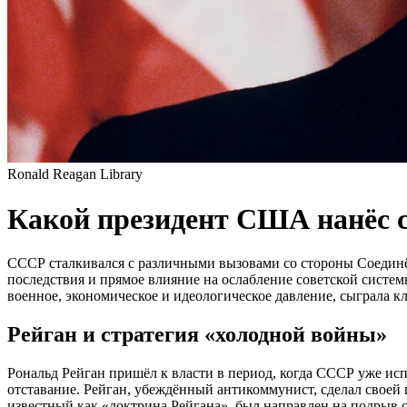
Ronald Reagan Library
Какой президент США нанёс
СССР сталкивался с различными вызовами со стороны Соединё
последствия и прямое влияние на ослабление советской систем
военное, экономическое и идеологическое давление, сыграла к
Рейган и стратегия «холодной войны»
Рональд Рейган пришёл к власти в период, когда СССР уже ис
отставание. Рейган, убеждённый антикоммунист, сделал своей ц
известный как «доктрина Рейгана», был направлен на подрыв 