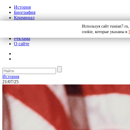
История
Биография
Криминал
СССР
Используя сайт russian7.r
Тайны
cookie, которые указаны в
Рекомендации
Реклама
О сайте
История
21/07/25