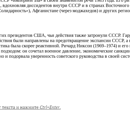
СССР «империей зла» в своей знаменитой речи 1983 года. Его р
, вдохновляя диссидентов внутри СССР и в странах Восточного
лидарность»), Афганистане (через моджахедов) и других регион
угих президентов США, чьи действия также затронули СССР. Га
ствия были направлены на предотвращение экспансии СССР, а н
итика была скорее реактивной. Ричард Никсон (1969–1974) и ег
одходом: он сочетал военное давление, экономические санкции
но и подорвала уверенность советского руководства в своей сис