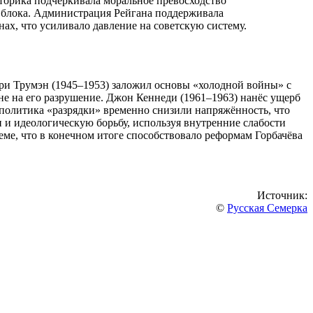
иторика подчёркивала моральное превосходство
 блока. Администрация Рейгана поддерживала
ах, что усиливало давление на советскую систему.
рри Трумэн (1945–1953) заложил основы «холодной войны» с
е на его разрушение. Джон Кеннеди (1961–1963) нанёс ущерб
о политика «разрядки» временно снизили напряжённость, что
 и идеологическую борьбу, используя внутренние слабости
теме, что в конечном итоге способствовало реформам Горбачёва
Источник:
©
Русская Семерка