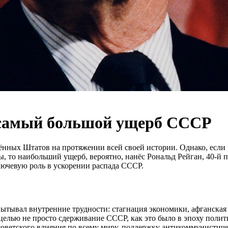
 самый большой ущерб СССР
нных Штатов на протяжении всей своей истории. Однако, если 
ы, то наибольший ущерб, вероятно, нанёс Рональд Рейган, 40-й
лючевую роль в ускорении распада СССР.
пытывал внутренние трудности: стагнация экономики, афганская
елью не просто сдерживание СССР, как это было в эпоху политик
советского влияния по всему миру, поддержку антикоммунистич