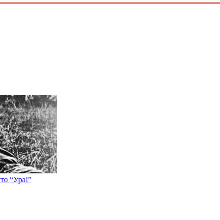
то “Ура!”